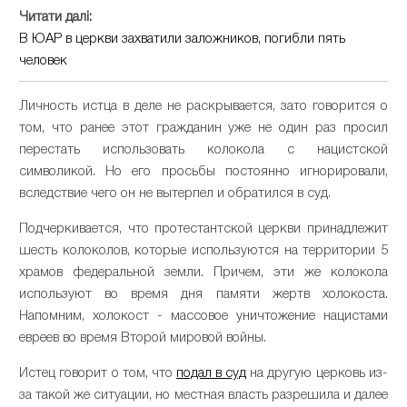
Читати далі:
В ЮАР в церкви захватили заложников, погибли пять
человек
Личность истца в деле не раскрывается, зато говорится о
том, что ранее этот гражданин уже не один раз просил
перестать использовать колокола с нацистской
символикой. Но его просьбы постоянно игнорировали,
вследствие чего он не вытерпел и обратился в суд.
Подчеркивается, что протестантской церкви принадлежит
шесть колоколов, которые используются на территории 5
храмов федеральной земли. Причем, эти же колокола
используют во время дня памяти жертв холокоста.
Напомним, холокост - массовое уничтожение нацистами
евреев во время Второй мировой войны.
Истец говорит о том, что
подал в суд
на другую церковь из-
за такой же ситуации, но местная власть разрешила и далее