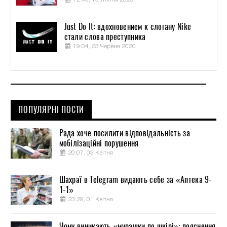
Just Do It: вдохновением к слогану Nike
стали слова преступника
19:04, 23 Червня 2020
ПОПУЛЯРНІ ПОСТИ
Рада хоче посилити відповідальність за
мобілізаційні порушення
20:07, 03 Квітня
Шахраї в Telegram видають себе за «Аптека 9-
1-1»
23:29, 01 Квітня
Чому виникають «мурашки по шкірі»: пояснення