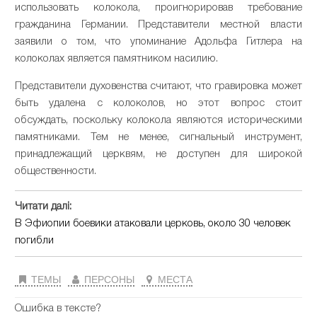
использовать колокола, проигнорировав требование
гражданина Германии. Представители местной власти
заявили о том, что упоминание Адольфа Гитлера на
колоколах является памятником насилию.
Представители духовенства считают, что гравировка может
быть удалена с колоколов, но этот вопрос стоит
обсуждать, поскольку колокола являются историческими
памятниками. Тем не менее, сигнальный инструмент,
принадлежащий церквям, не доступен для широкой
общественности.
Читати далі:
В Эфиопии боевики атаковали церковь, около 30 человек
погибли
ТЕМЫ
ПЕРСОНЫ
МЕСТА
Ошибка в тексте?