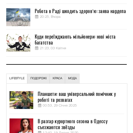
Робота в Раді шкодить здоров’ю: заява нардепа
20:25, Вчора
Куди переїжджають мільйонери: нові міста
багатства
21:23, 03 Квітня
LIFESTYLE
ПОДОРОЖІ
КРАСА
МОДА
Планшети: ваш універсальний помічник у
роботі та розвагах
00:53, 29 Січня 2025
В разгар курортного сезона в Одессу
съезжаются звёзды
12:40, 19 Липня 2020