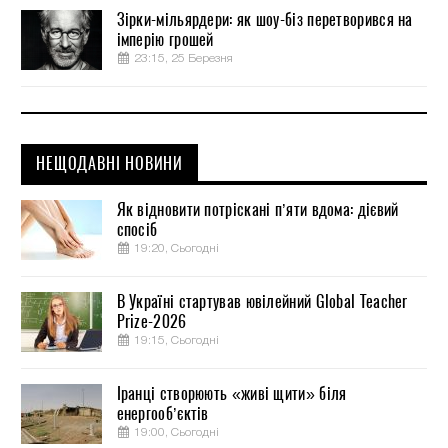
Зірки-мільярдери: як шоу-біз перетворився на
імперію грошей
23:15, 25 Березня
НЕЩОДАВНІ НОВИНИ
Як відновити потріскані п’яти вдома: дієвий
спосіб
19:20, Сьогодні
В Україні стартував ювілейний Global Teacher
Prize-2026
19:15, Сьогодні
Іранці створюють «живі щити» біля
енергооб’єктів
19:00, Сьогодні