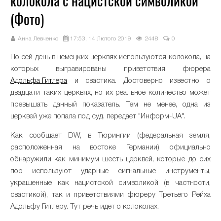
колокола с нацистской символикой
(Фото)
Анна Левченко
17:53, 14 Лютого 2019
2448
0
По сей день в немецких церквях используются колокола, на
которых выгравированы приветствия фюрера
Адольфа Гитлера
и свастика. Достоверно известно о
двадцати таких церквях, но их реальное количество может
превышать данный показатель. Тем не менее, одна из
церквей уже попала под суд, передает "Информ-UA".
Как сообщает DW, в Тюрингии (федеральная земля,
расположенная на востоке Германии) официально
обнаружили как минимум шесть церквей, которые до сих
пор используют ударные сигнальные инструменты,
украшенные как нацистской символикой (в частности,
свастикой), так и приветствиями фюреру Третьего Рейха
Адольфу Гитлеру. Тут речь идет о колоколах.