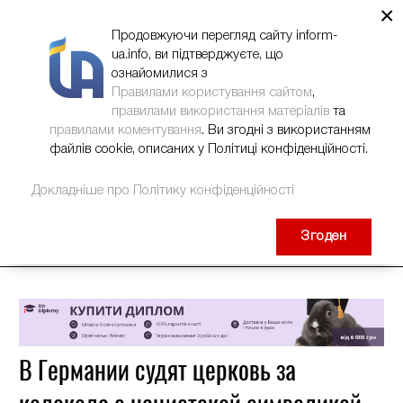
×
НОВИНИ
РЕКЛАМА
INFORM-UA
КОНТАКТИ
Продовжуючи перегляд сайту inform-
ua.info, ви підтверджуєте, що
ознайомилися з
Правилами користування сайтом
,
правилами використання матеріалів
та
правилами коментування
. Ви згодні з використанням
файлів cookie, описаних у Політиці конфіденційності.
Докладніше про Політику конфіденційності
Згоден
В Германии судят церковь за