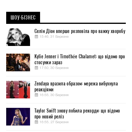
ШОУ-БІЗНЕС
Селін Діон вперше розповіла про важку хворобу
15:46, 31 Березня
Kylie Jenner і Timothée Chalamet: що відомо про
стосунки зараз
17:50, 30 Березня
Zendaya вразила образом: мережа вибухнула
реакціями
16:55, 30 Березня
Taylor Swift знову побила рекорди: що відомо
про новий реліз
16:55, 27 Березня