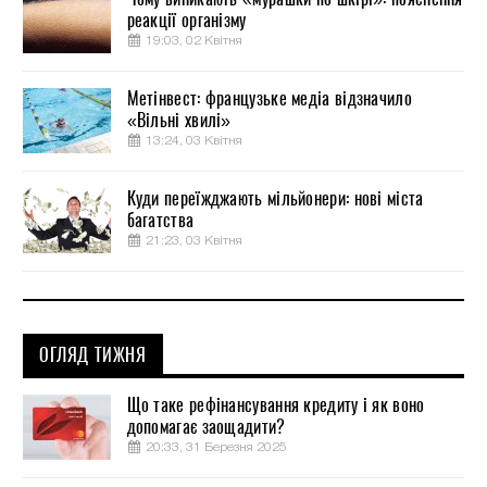
реакції організму
19:03, 02 Квітня
Метінвест: французьке медіа відзначило
«Вільні хвилі»
13:24, 03 Квітня
Куди переїжджають мільйонери: нові міста
багатства
21:23, 03 Квітня
ОГЛЯД ТИЖНЯ
Що таке рефінансування кредиту і як воно
допомагає заощадити?
20:33, 31 Березня 2025