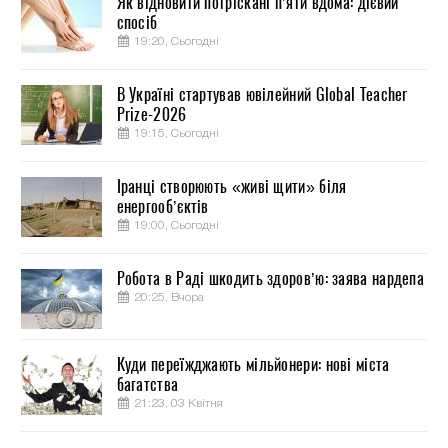
Як відновити потріскані п’яти вдома: дієвий
спосіб
19:20, Сьогодні
В Україні стартував ювілейний Global Teacher
Prize-2026
19:15, Сьогодні
Іранці створюють «живі щити» біля
енергооб’єктів
19:00, Сьогодні
Робота в Раді шкодить здоров’ю: заява нардепа
20:25, Вчора
Куди переїжджають мільйонери: нові міста
багатства
21:23, 03 Квітня