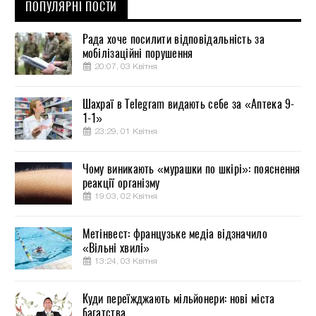
ПОПУЛЯРНІ ПОСТИ
Рада хоче посилити відповідальність за
мобілізаційні порушення
20:07, 03 Квітня
Шахраї в Telegram видають себе за «Аптека 9-
1-1»
23:29, 01 Квітня
Чому виникають «мурашки по шкірі»: пояснення
реакції організму
19:03, 02 Квітня
Метінвест: французьке медіа відзначило
«Вільні хвилі»
13:24, 03 Квітня
Куди переїжджають мільйонери: нові міста
багатства