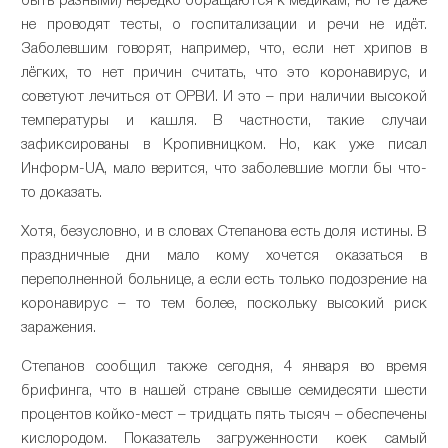
быть разными) нередко обращаются к медикам, но те даже
не проводят тесты, о госпитализации и речи не идёт.
Заболевшим говорят, например, что, если нет хрипов в
лёгких, то нет причин считать, что это коронавирус, и
советуют лечиться от ОРВИ. И это – при наличии высокой
температуры и кашля. В частности, такие случаи
зафиксированы в Кропивницком. Но, как уже писал
Информ-UA, мало верится, что заболевшие могли бы что-
то доказать.
Хотя, безусловно, и в словах Степанова есть доля истины. В
праздничные дни мало кому хочется оказаться в
переполненной больнице, а если есть только подозрение на
коронавирус – то тем более, поскольку высокий риск
заражения.
Степанов сообщил также сегодня, 4 января во время
брифинга, что в нашей стране свыше семидесяти шести
процентов койко-мест – тридцать пять тысяч – обеспечены
кислородом. Показатель загруженности коек самый