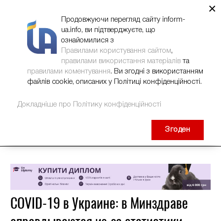
×
НОВИНИ
РЕКЛАМА
INFORM-UA
КОНТАКТИ
Продовжуючи перегляд сайту inform-
ua.info, ви підтверджуєте, що
ознайомилися з
Правилами користування сайтом
,
правилами використання матеріалів
та
правилами коментування
. Ви згодні з використанням
файлів cookie, описаних у Політиці конфіденційності.
Докладніше про Політику конфіденційності
Згоден
COVID-19 в Украине: в Минздраве