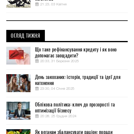
21:23, 03 Квітня
ОГЛЯД ТИЖНЯ
Що таке рефінансування кредиту і як воно
допомагає заощадити?
20:33, 31 Березня 2025
День закоханих: історія, традиції та ідеї для
натхнення
23:30, 04 Січня 2025
Облікова політика: ключ до прозорості та
оптимізації бізнесу
20:28, 25 Грудня 2024
Як веганам збалансувати раціон: поради