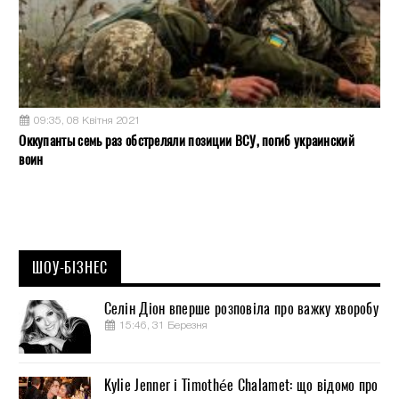
09:35, 08 Квітня 2021
Оккупанты семь раз обстреляли позиции ВСУ, погиб украинский
воин
ШОУ-БІЗНЕС
Селін Діон вперше розповіла про важку хворобу
15:46, 31 Березня
Kylie Jenner і Timothée Chalamet: що відомо про