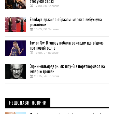
стосунки зараз
17:50, 30 Березня
Zendaya вразила образом: мережа вибухнула
реакціями
16:55, 30 Березня
Taylor Swift знову побила рекорди: що відомо
про новий реліз
16:55, 27 Березня
Зірки-мільярдери: як шоу-біз перетворився на
імперію грошей
23:15, 25 Березня
НЕЩОДАВНІ НОВИНИ