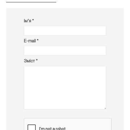
Ім’я *
E-mail *
Зміст *