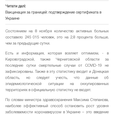
Читати далі:
Вакцинация за границей: подтверждение сертификата в
Украине
Состоянием на 8 ноября количество активных больных
составило 245 015 человек, это на 2,8 процента больше,
чем за предыдущие сутки.
Есть и информация, которая вселяет оптимизм, - в
Кировоградской, также Черниговской области за
последние сутки смертельные случаи от COVID-19 не
зафиксированы. Также в эту статистику входит и Донецкая
область, но следует учесть, что данные об
эпидемиологической ситуации на оккупированных
территориях в официальную статистку не входят.
По словам министра здравоохранения Максима Степанова,
наиболее эффективный способ остановить рост уровня
заболеваемости коронавирусом в Украине – это введение