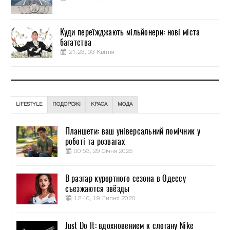
Куди переїжджають мільйонери: нові міста
багатства
21:23, 03 Квітня
LIFESTYLE
ПОДОРОЖІ
КРАСА
МОДА
Планшети: ваш універсальний помічник у
роботі та розвагах
00:53, 29 Січня 2025
В разгар курортного сезона в Одессу
съезжаются звёзды
12:40, 19 Липня 2020
Just Do It: вдохновением к слогану Nike