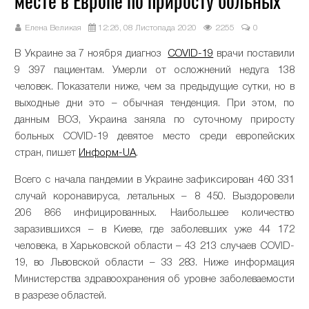
месте в Европе по приросту больных
Елена Великая
12:26, 08 Листопада 2020
2255
0
В Украине за 7 ноября диагноз
COVID-19
врачи поставили
9 397 пациентам. Умерли от осложнений недуга 138
человек. Показатели ниже, чем за предыдущие сутки, но в
выходные дни это – обычная тенденция. При этом, по
данным ВОЗ, Украина заняла по суточному приросту
больных COVID-19 девятое место среди европейских
стран, пишет
Информ-UA
.
Всего с начала пандемии в Украине зафиксирован 460 331
случай коронавируса, летальных – 8 450. Выздоровели
206 866 инфицированных. Наибольшее количество
заразившихся – в Киеве, где заболевших уже 44 172
человека, в Харьковской области – 43 213 случаев COVID-
19, во Львовской области – 33 283. Ниже информация
Министерства здравоохранения об уровне заболеваемости
в разрезе областей.