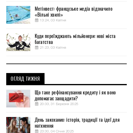
Метінвест: французьке медіа відзначило
«Вільні хвилі»
13:24, 03 Квітня
Куди переїжджають мільйонери: нові міста
багатства
21:23, 03 Квітня
ОГЛЯД ТИЖНЯ
Що таке рефінансування кредиту і як воно
допомагає заощадити?
20:33, 31 Березня 2025
День закоханих: історія, традиції та ідеї для
натхнення
23:30, 04 Січня 2025