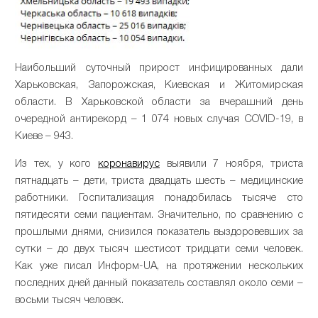
Наибольший суточный прирост инфицированных дали
Харьковская, Запорожская, Киевская и Житомирская
области. В Харьковской области за вчерашний день
очередной антирекорд – 1 074 новых случая COVID-19, в
Киеве – 943.
Из тех, у кого
коронавирус
выявили 7 ноября, триста
пятнадцать – дети, триста двадцать шесть – медицинские
работники. Госпитализация понадобилась тысяче сто
пятидесяти семи пациентам. Значительно, по сравнению с
прошлыми днями, снизился показатель выздоровевших за
сутки – до двух тысяч шестисот тридцати семи человек.
Как уже писал Информ-UA, на протяжении нескольких
последних дней данный показатель составлял около семи –
восьми тысяч человек.