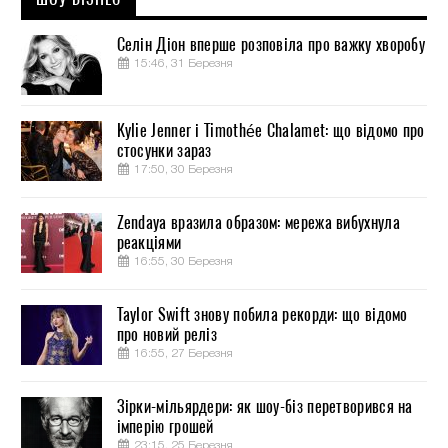
Селін Діон вперше розповіла про важку хворобу
15:46, 31 Березня
Kylie Jenner і Timothée Chalamet: що відомо про
стосунки зараз
17:50, 30 Березня
Zendaya вразила образом: мережа вибухнула
реакціями
16:55, 30 Березня
Taylor Swift знову побила рекорди: що відомо
про новий реліз
16:55, 27 Березня
Зірки-мільярдери: як шоу-біз перетворився на
імперію грошей
23:15, 25 Березня