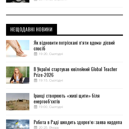
НЕЩОДАВНІ НОВИНИ
Як відновити потріскані п’яти вдома: дієвий
спосіб
19:20, Сьогодні
В Україні стартував ювілейний Global Teacher
Prize-2026
19:15, Сьогодні
Іранці створюють «живі щити» біля
енергооб’єктів
19:00, Сьогодні
Робота в Раді шкодить здоров’ю: заява нардепа
20:25, Вчора