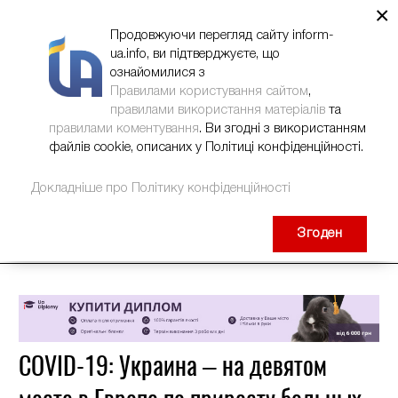
×
НОВИНИ
РЕКЛАМА
INFORM-UA
КОНТАКТИ
Продовжуючи перегляд сайту inform-
ua.info, ви підтверджуєте, що
ознайомилися з
Правилами користування сайтом
,
правилами використання матеріалів
та
правилами коментування
. Ви згодні з використанням
файлів cookie, описаних у Політиці конфіденційності.
Докладніше про Політику конфіденційності
Згоден
COVID-19: Украина – на девятом