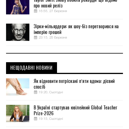
про новий реліз
16:55, 27 Березня
Зірки-мільярдери: як шоу-біз перетворився на
імперію грошей
23:15, 25 Березня
НЕЩОДАВНІ НОВИНИ
Як відновити потріскані п’яти вдома: дієвий
спосіб
19:20, Сьогодні
В Україні стартував ювілейний Global Teacher
Prize-2026
19:15, Сьогодні