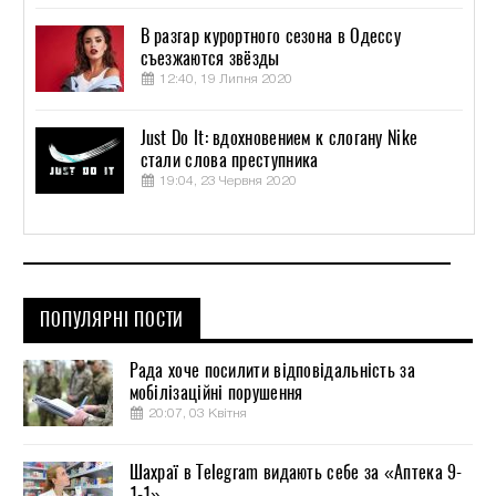
В разгар курортного сезона в Одессу
съезжаются звёзды
12:40, 19 Липня 2020
Just Do It: вдохновением к слогану Nike
стали слова преступника
19:04, 23 Червня 2020
ПОПУЛЯРНІ ПОСТИ
Рада хоче посилити відповідальність за
мобілізаційні порушення
20:07, 03 Квітня
Шахраї в Telegram видають себе за «Аптека 9-
1-1»