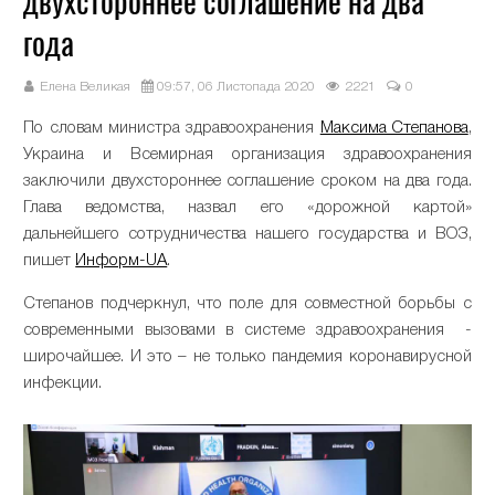
двухстороннее соглашение на два
года
Елена Великая
09:57, 06 Листопада 2020
2221
0
По словам министра здравоохранения
Максима Степанова
,
Украина и Всемирная организация здравоохранения
заключили двухстороннее соглашение сроком на два года.
Глава ведомства, назвал его «дорожной картой»
дальнейшего сотрудничества нашего государства и ВОЗ,
пишет
Информ-UA
.
Степанов подчеркнул, что поле для совместной борьбы с
современными вызовами в системе здравоохранения -
широчайшее. И это – не только пандемия коронавирусной
инфекции.