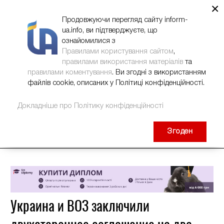
×
НОВИНИ
РЕКЛАМА
INFORM-UA
КОНТАКТИ
Продовжуючи перегляд сайту inform-
ua.info, ви підтверджуєте, що
ознайомилися з
Правилами користування сайтом
,
правилами використання матеріалів
та
правилами коментування
. Ви згодні з використанням
файлів cookie, описаних у Політиці конфіденційності.
Докладніше про Політику конфіденційності
Згоден
Украина и ВОЗ заключили