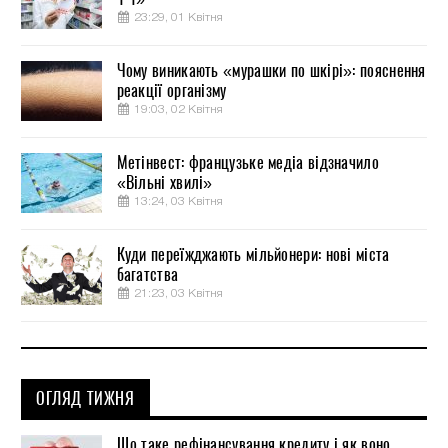
23:29, 01 Квітня
Чому виникають «мурашки по шкірі»: пояснення
реакції організму
19:03, 02 Квітня
Метінвест: французьке медіа відзначило
«Вільні хвилі»
13:24, 03 Квітня
Куди переїжджають мільйонери: нові міста
багатства
21:23, 03 Квітня
ОГЛЯД ТИЖНЯ
Що таке рефінансування кредиту і як воно