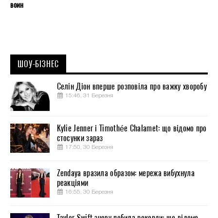
воин
ШОУ-БІЗНЕС
Селін Діон вперше розповіла про важку хворобу
15:46, 31 Березня
Kylie Jenner і Timothée Chalamet: що відомо про
стосунки зараз
17:50, 30 Березня
Zendaya вразила образом: мережа вибухнула
реакціями
16:55, 30 Березня
Taylor Swift знову побила рекорди: що відомо