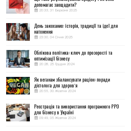
допомагає заощадити?
20:33, 31 Березня 2025
День закоханих: історія, традиції та ідеї для
натхнення
23:30, 04 Січня 2025
Облікова політика: ключ до прозорості та
оптимізації бізнесу
20:28, 25 Грудня 2024
Як веганам збалансувати раціон: поради
дієтолога для здоров’я
20:55, 30 Жовтня 2024
Реєстрація та використання програмного РРО
для бізнесу в Україні
09:49, 05 Жовтня 2024