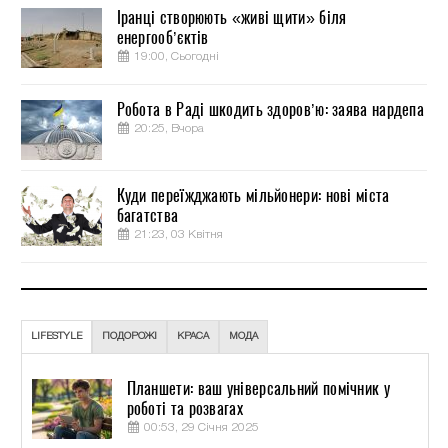
Іранці створюють «живі щити» біля
енергооб’єктів
19:00, Сьогодні
Робота в Раді шкодить здоров’ю: заява нардепа
20:25, Вчора
Куди переїжджають мільйонери: нові міста
багатства
21:23, 03 Квітня
LIFESTYLE
ПОДОРОЖІ
КРАСА
МОДА
Планшети: ваш універсальний помічник у
роботі та розвагах
00:53, 29 Січня 2025