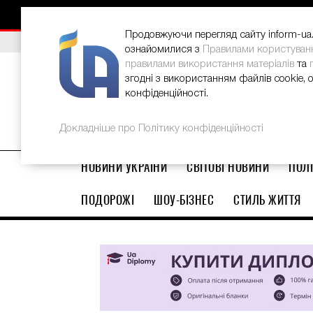
НОВИНИ
РЕКЛАМА
INFORM-UA
КОНТАКТИ
Продовжуючи перегляд сайту inform-ua.i
ВИБІР РЕДАКЦІЇ
В Україні стартував ювілейний Glo
ознайомилися з
Правилами користуван
правилами використання матеріалів
та
згодні з використанням файлів cookie, 
конфіденційності.
Докладніше про Політику конфіденційності
НОВИНИ УКРАЇНИ
СВІТОВІ НОВИНИ
ПОЛІ
ПОДОРОЖІ
ШОУ-БІЗНЕС
СТИЛЬ ЖИТТЯ