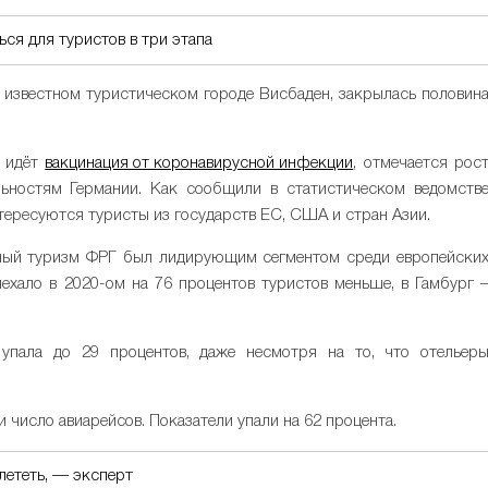
ся для туристов в три этапа
 в известном туристическом городе Висбаден, закрылась половин
а идёт
вакцинация от коронавирусной инфекции
, отмечается рос
ьностям Германии. Как сообщили в статистическом ведомств
нтересуются туристы из государств ЕС, США и стран Азии.
урный туризм ФРГ был лидирующим сегментом среди европейски
ехало в 2020-ом на 76 процентов туристов меньше, в Гамбург 
упала до 29 процентов, даже несмотря на то, что отельер
 число авиарейсов. Показатели упали на 62 процента.
лететь, — эксперт