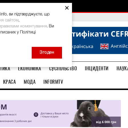
×
nfo, ви підтверджуєте, що
bal Teacher Prize-2026
ня сайтом
,
правилами коментування
. Ви
описаних у Політиці
Згоден
ТИКА
ЕКОНОМІКА
СУСПІЛЬСТВО
ІНЦИДЕНТИ
НАУК
КРАСА
МОДА
INFORMTV