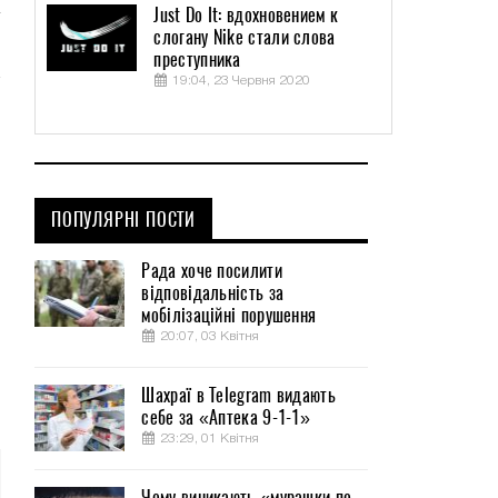
Just Do It: вдохновением к
слогану Nike стали слова
преступника
19:04, 23 Червня 2020
ПОПУЛЯРНІ ПОСТИ
Рада хоче посилити
відповідальність за
мобілізаційні порушення
20:07, 03 Квітня
Шахраї в Telegram видають
себе за «Аптека 9-1-1»
23:29, 01 Квітня
Чому виникають «мурашки по