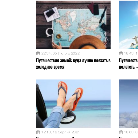
22:34, 05 Лютого 2022
18:43, 
Путешествия зимой: куда лучше поехать в
Путешестви
холодное время
полететь,
12:13, 12 Серпня 2021
18:03, 