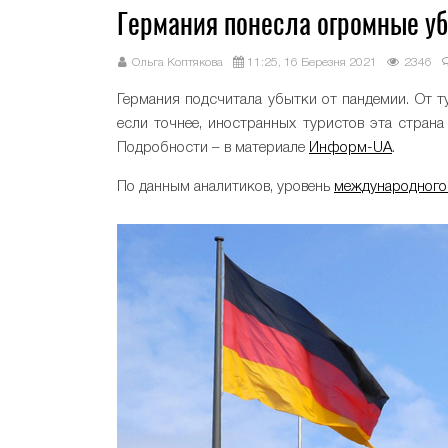
Германия понесла огромные уб
Ольга Коптякова
11:25, 16 Березня 2021
2346
Германия подсчитала убытки от пандемии. От т
если точнее, иностранных туристов эта стран
Подробности – в материале
Информ-UA
.
По данным аналитиков, уровень
международного