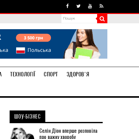
А
ТЕХНОЛОГІЇ
СПОРТ
ЗДОРОВ'Я
ШОУ-БІЗНЕС
Селін Діон вперше розповіла
про важку хворобу