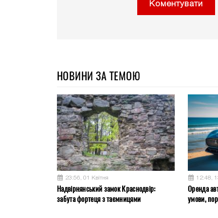
Коментувати
НОВИНИ ЗА ТЕМОЮ
23:56, 01 Квітня
12:48, 
Надвірнянський замок Краснодвір:
Оренда авт
забута фортеця з таємницями
умови, по