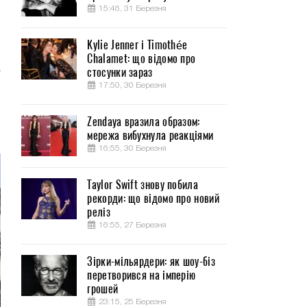
15:46, 31 Березня
Kylie Jenner і Timothée
Chalamet: що відомо про
а
стосунки зараз
.
17:50, 30 Березня
Zendaya вразила образом:
мережа вибухнула реакціями
16:55, 30 Березня
Taylor Swift знову побила
рекорди: що відомо про новий
реліз
16:55, 27 Березня
Зірки-мільярдери: як шоу-біз
перетворився на імперію
грошей
23:15, 25 Березня