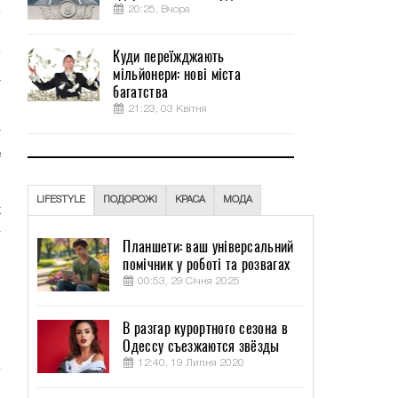
20:25, Вчора
Куди переїжджають
мільйонери: нові міста
а
багатства
21:23, 03 Квітня
т
е
LIFESTYLE
ПОДОРОЖІ
КРАСА
МОДА
х
–
Планшети: ваш універсальний
помічник у роботі та розвагах
00:53, 29 Січня 2025
ы
В разгар курортного сезона в
Одессу съезжаются звёзды
12:40, 19 Липня 2020