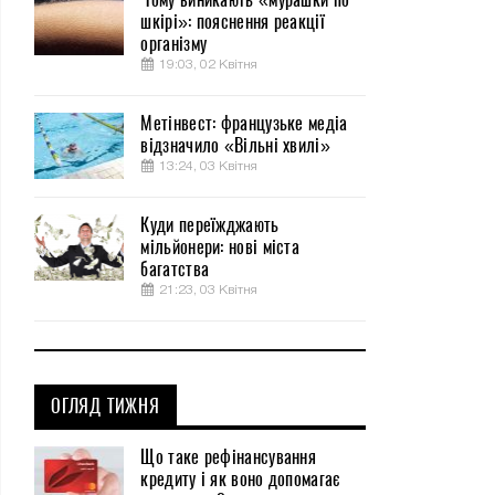
шкірі»: пояснення реакції
організму
19:03, 02 Квітня
Метінвест: французьке медіа
відзначило «Вільні хвилі»
13:24, 03 Квітня
Куди переїжджають
мільйонери: нові міста
багатства
21:23, 03 Квітня
ОГЛЯД ТИЖНЯ
Що таке рефінансування
кредиту і як воно допомагає