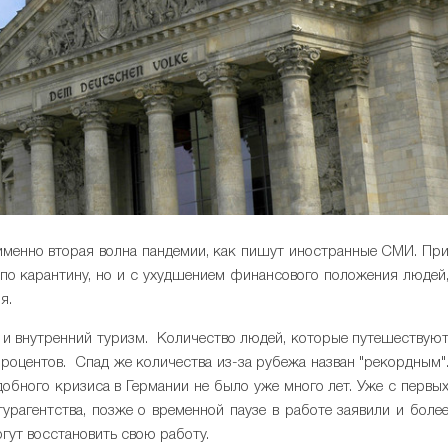
 именно вторая волна пандемии, как пишут иностранные СМИ. Пр
 по карантину, но и с ухудшением финансового положения людей
я.
но и внутренний туризм. Количество людей, которые путешествую
процентов. Спад же количества из-за рубежа назван "рекордным"
добного кризиса в Германии не было уже много лет. Уже с первы
урагентства, позже о временной паузе в работе заявили и боле
огут восстановить свою работу.