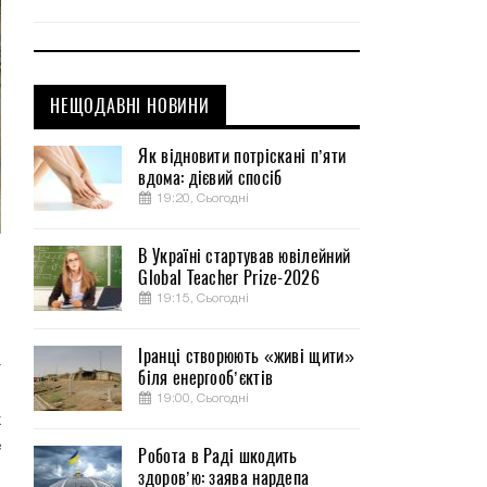
НЕЩОДАВНІ НОВИНИ
Як відновити потріскані п’яти
вдома: дієвий спосіб
19:20, Сьогодні
В Україні стартував ювілейний
и
Global Teacher Prize-2026
,
19:15, Сьогодні
Іранці створюють «живі щити»
т
біля енергооб’єктів
.
19:00, Сьогодні
х
е
Робота в Раді шкодить
здоров’ю: заява нардепа