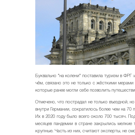
Буквально "на колени" поставила туризм в ФРГ
чём, связано это не только с жёсткими мерами
которые ранее могли себе позволить путешестви
Отмечено, что пострадал не только въездной, 
внутри Германии, сократилось более чем на 70 
Их в 2020 году было всего около 700 тысяч. По
месяцев пандемии в стране закрылись мелкие т
крупные. Часть из них, считают эксперты, не см