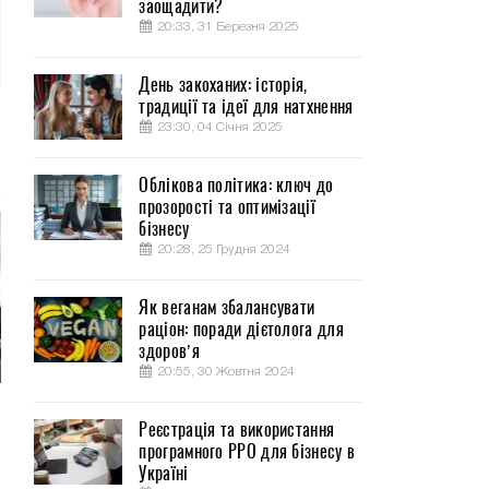
заощадити?
20:33, 31 Березня 2025
День закоханих: історія,
традиції та ідеї для натхнення
23:30, 04 Січня 2025
Облікова політика: ключ до
прозорості та оптимізації
бізнесу
20:28, 25 Грудня 2024
Як веганам збалансувати
раціон: поради дієтолога для
здоров’я
20:55, 30 Жовтня 2024
Реєстрація та використання
програмного РРО для бізнесу в
Україні