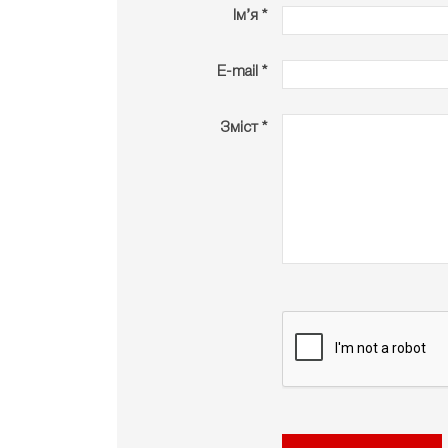
Ім’я *
E-mail *
Зміст *