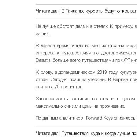
Читати далі:
В Таиланде курорты будут открывать
Не лучше обстоят дела и в отелях. К примеру,
из них.
В данное время, когда во многих странах мир
интереса к путешествиям по достопримечател
Destatis, больше всего путешествиями по ФРГ и
К слову, в допандемическом 2019 году культ
стран. Сегодня позиции утеряны. В Берлин при
почти на 70 процентов.
Заполняемость гостиниц по стране в целом 
максимально снизили цены на проживание.
По данным аналитиков, Forward Keys снизилось и
Читати далі:
Путешествия: куда и когда лучше по