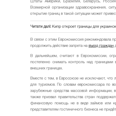
Штаты Америки, Бразилия, Беларусь, Россия
Всемирной организации здравоохранения, сит
открытие границ в такой ситуации может приве
Читати далі:
Кипр откроет границы для украинск
В связи с этим Еврокомиссия рекомендовала пр
продолжить действие запрета на
въезд граждан
д
В дальнейшем, считают в Еврокомиссии, огр
постепенно снимать контроль над границами 
внешних границах.
Вместе с тем, в Евросоюзе не исключают, что 
для туризмов. По словам еврокомиссара по в
зарубежные средства массовой информации, в
также призвал правительства стран поддержат
финансовую помощь не в виде займов или кре
представителям гостиничного бизнеса не придёт