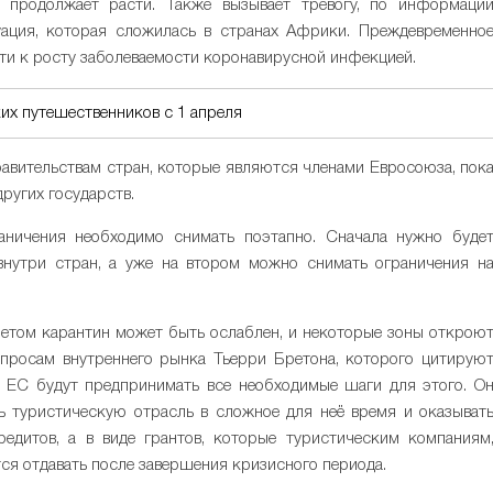
 продолжает расти. Также вызывает тревогу, по информаци
уация, которая сложилась в странах Африки. Преждевременно
сти к росту заболеваемости коронавирусной инфекцией.
их путешественников с 1 апреля
авительствам стран, которые являются членами Евросоюза, пок
ругих государств.
аничения необходимо снимать поэтапно. Сначала нужно буде
внутри стран, а уже на втором можно снимать ограничения н
летом карантин может быть ослаблен, и некоторые зоны открою
опросам внутреннего рынка Тьерри Бретона, которого цитирую
 ЕС будут предпринимать все необходимые шаги для этого. О
ь туристическую отрасль в сложное для неё время и оказыват
дитов, а в виде грантов, которые туристическим компаниям
ся отдавать после завершения кризисного периода.