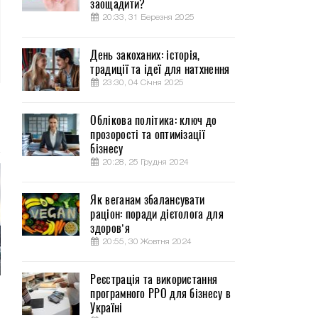
заощадити?
20:33, 31 Березня 2025
День закоханих: історія,
традиції та ідеї для натхнення
23:30, 04 Січня 2025
Облікова політика: ключ до
прозорості та оптимізації
бізнесу
20:28, 25 Грудня 2024
Як веганам збалансувати
раціон: поради дієтолога для
здоров’я
20:55, 30 Жовтня 2024
Реєстрація та використання
програмного РРО для бізнесу в
Україні