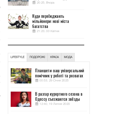
и
20:25, Вчора
е
Куди переїжджають
мільйонери: нові міста
багатства
21:23, 03 Квітня
а
т
LIFESTYLE
ПОДОРОЖІ
КРАСА
МОДА
а
Планшети: ваш універсальний
помічник у роботі та розвагах
т
00:53, 29 Січня 2025
т
н
В разгар курортного сезона в
ь
Одессу съезжаются звёзды
,
12:40, 19 Липня 2020