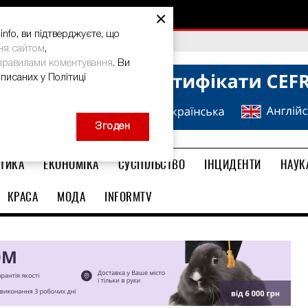
×
nfo, ви підтверджуєте, що
bal Teacher Prize-2026
ня сайтом
,
правилами коментування
. Ви
описаних у Політиці
Згоден
ТИКА
ЕКОНОМІКА
СУСПІЛЬСТВО
ІНЦИДЕНТИ
НАУК
КРАСА
МОДА
INFORMTV