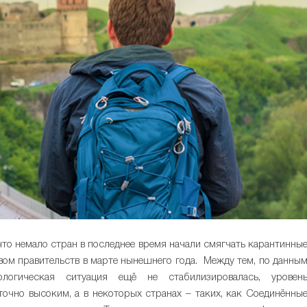
что немало стран в последнее время начали смягчать карантинны
ом правительств в марте нынешнего года. Между тем, по данны
логическая ситуация ещё не стабилизировалась, уровен
очно высоким, а в некоторых странах – таких, как Соединённы