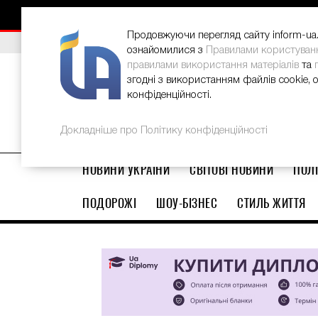
НОВИНИ
РЕКЛАМА
INFORM-UA
КОНТАКТИ
Продовжуючи перегляд сайту inform-ua.i
ВИБІР РЕДАКЦІЇ
В Україні стартував ювілейний Glo
ознайомилися з
Правилами користуван
правилами використання матеріалів
та
згодні з використанням файлів cookie, 
конфіденційності.
Докладніше про Політику конфіденційності
НОВИНИ УКРАЇНИ
СВІТОВІ НОВИНИ
ПОЛІ
ПОДОРОЖІ
ШОУ-БІЗНЕС
СТИЛЬ ЖИТТЯ