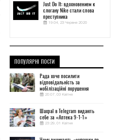
Just Do It: вдохновением к
слогану Nike стали слова
преступника
19:04, 23 Червня 2020
ПОПУЛЯРНІ ПОСТИ
Рада хоче посилити
відповідальність за
мобілізаційні порушення
20:07, 03 Квітня
Шахраї в Telegram видають
себе за «Аптека 9-1-1»
23:29, 01 Квітня
Чому виникають «мурашки по