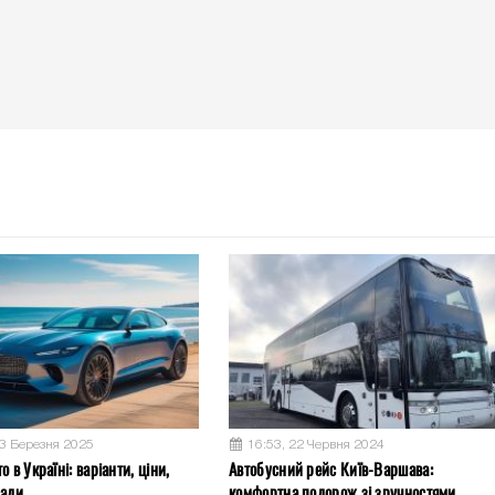
13 Березня 2025
16:53, 22 Червня 2024
о в Україні: варіанти, ціни,
Автобусний рейс Київ-Варшава:
ради
комфортна подорож зі зручностями