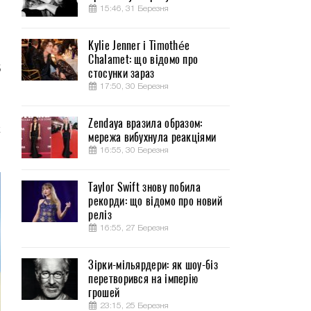
15:46, 31 Березня
Kylie Jenner і Timothée
Chalamet: що відомо про
5
стосунки зараз
17:50, 30 Березня
м
Zendaya вразила образом:
к
мережа вибухнула реакціями
16:55, 30 Березня
Taylor Swift знову побила
рекорди: що відомо про новий
реліз
16:55, 27 Березня
Зірки-мільярдери: як шоу-біз
перетворився на імперію
грошей
23:15, 25 Березня