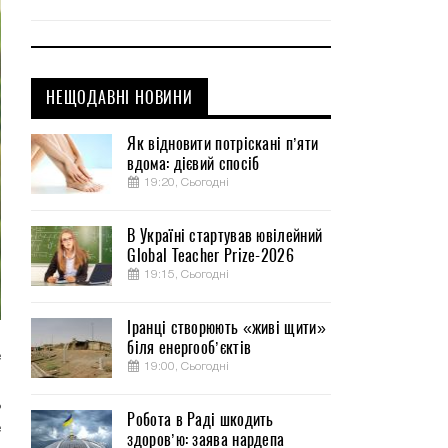
НЕЩОДАВНІ НОВИНИ
Як відновити потріскані п’яти
вдома: дієвий спосіб
19:20, Сьогодні
В Україні стартував ювілейний
Global Teacher Prize-2026
19:15, Сьогодні
Іранці створюють «живі щити»
біля енергооб’єктів
е
19:00, Сьогодні
м
ь
Робота в Раді шкодить
е
здоров’ю: заява нардепа