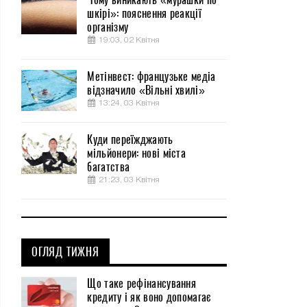
шкірі»: пояснення реакції
організму
19:03, 02 Квітня
Метінвест: французьке медіа
відзначило «Вільні хвилі»
13:24, 03 Квітня
Куди переїжджають
мільйонери: нові міста
багатства
21:23, 03 Квітня
ОГЛЯД ТИЖНЯ
Що таке рефінансування
кредиту і як воно допомагає