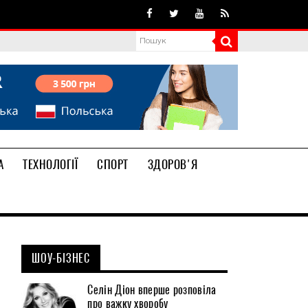
А
ТЕХНОЛОГІЇ
СПОРТ
ЗДОРОВ'Я
ШОУ-БІЗНЕС
Селін Діон вперше розповіла
про важку хворобу