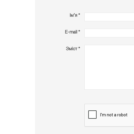
Ім’я *
E-mail *
Зміст *