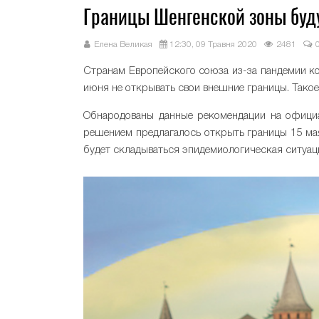
Границы Шенгенской зоны буд
Елена Великая
12:30, 09 Травня 2020
2481
Странам Европейского союза из-за пандемии к
июня не открывать свои внешние границы. Тако
Обнародованы данные рекомендации на официа
решением предлагалось открыть границы 15 мая,
будет складываться эпидемиологическая ситуаци