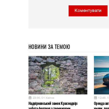
Коментувати
НОВИНИ ЗА ТЕМОЮ
23:56, 01 Квітня
12:48, 
Надвірнянський замок Краснодвір:
Оренда авт
забута фортеця з таємницями
умови, по