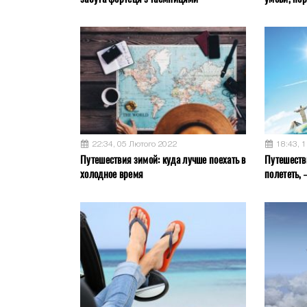
22:34, 05 Лютого 2022
18:43, 
Путешествия зимой: куда лучше поехать в
Путешестви
холодное время
полететь,