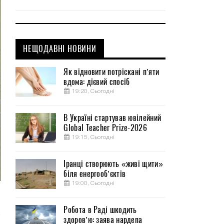
НЕЩОДАВНІ НОВИНИ
Як відновити потріскані п’яти
вдома: дієвий спосіб
19:20, Сьогодні
В Україні стартував ювілейний
Global Teacher Prize-2026
19:15, Сьогодні
Іранці створюють «живі щити»
біля енергооб’єктів
19:00, Сьогодні
Робота в Раді шкодить
здоров’ю: заява нардепа