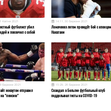
11 Квітня 2021
14:11, 30 Березня 2021
естный футболист убил
Ломаченко летом проведёт бой с японце
юдей и покончил с собой
Накатани
28 Березня 2021
15:29, 26 Березня 2021
айт нокаутом отправил
Скандал: в Бельгии футбольный клуб
 на "пенсию"
подделывал тесты на COVID-19