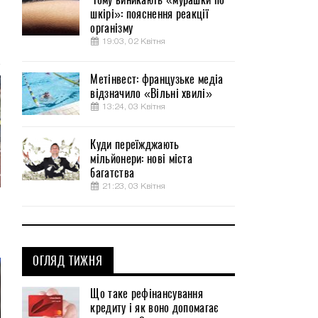
шкірі»: пояснення реакції
організму
19:03, 02 Квітня
Метінвест: французьке медіа
відзначило «Вільні хвилі»
13:24, 03 Квітня
Куди переїжджають
мільйонери: нові міста
багатства
21:23, 03 Квітня
ОГЛЯД ТИЖНЯ
Що таке рефінансування
кредиту і як воно допомагає