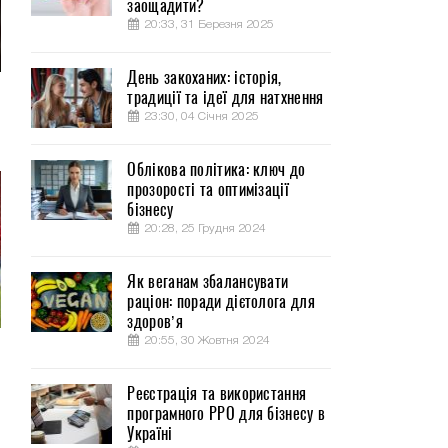
заощадити?
20:33, 31 Березня 2025
День закоханих: історія,
традиції та ідеї для натхнення
м
23:30, 04 Січня 2025
Облікова політика: ключ до
прозорості та оптимізації
бізнесу
20:28, 25 Грудня 2024
Як веганам збалансувати
раціон: поради дієтолога для
здоров’я
20:55, 30 Жовтня 2024
Реєстрація та використання
програмного РРО для бізнесу в
Україні