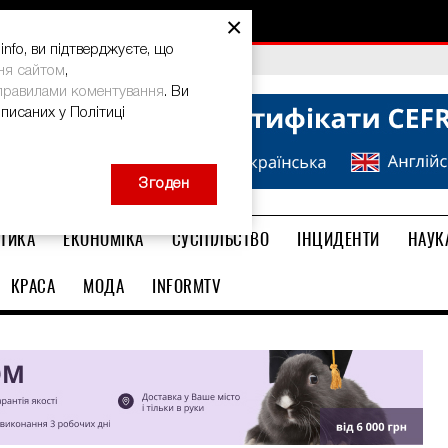
×
nfo, ви підтверджуєте, що
bal Teacher Prize-2026
ня сайтом
,
правилами коментування
. Ви
описаних у Політиці
Згоден
ТИКА
ЕКОНОМІКА
СУСПІЛЬСТВО
ІНЦИДЕНТИ
НАУК
КРАСА
МОДА
INFORMTV