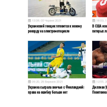
13:08, 05 Червня 2021
18:03, 
Украинский гонщик готовится к новому
В США изв
рекорду на электромотоцикле
пятерых л
09:20, 29 Березня 2021
12:55, 
Украина сыграла вничью с Финляндией:
Диллиан У
права на ошибку больше нет
Поветкина