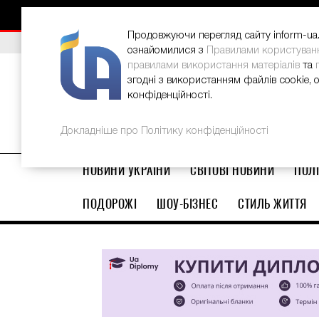
НОВИНИ
РЕКЛАМА
INFORM-UA
КОНТАКТИ
Продовжуючи перегляд сайту inform-ua.i
ВИБІР РЕДАКЦІЇ
В Україні стартував ювілейний Glo
ознайомилися з
Правилами користуван
правилами використання матеріалів
та
згодні з використанням файлів cookie, 
конфіденційності.
Докладніше про Політику конфіденційності
НОВИНИ УКРАЇНИ
СВІТОВІ НОВИНИ
ПОЛІ
ПОДОРОЖІ
ШОУ-БІЗНЕС
СТИЛЬ ЖИТТЯ