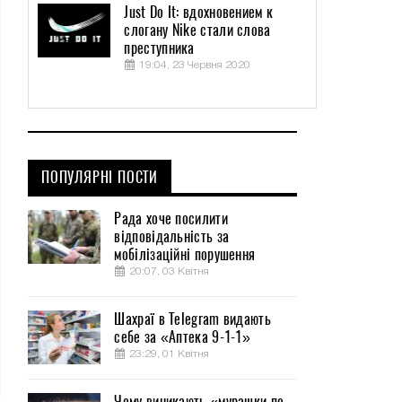
Just Do It: вдохновением к
слогану Nike стали слова
преступника
19:04, 23 Червня 2020
ПОПУЛЯРНІ ПОСТИ
Рада хоче посилити
відповідальність за
мобілізаційні порушення
20:07, 03 Квітня
Шахраї в Telegram видають
себе за «Аптека 9-1-1»
23:29, 01 Квітня
Чому виникають «мурашки по