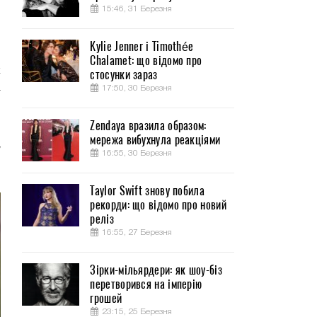
15:46, 31 Березня
Kylie Jenner і Timothée
Chalamet: що відомо про
к
стосунки зараз
а
17:50, 30 Березня
Zendaya вразила образом:
м
мережа вибухнула реакціями
у
16:55, 30 Березня
Taylor Swift знову побила
рекорди: що відомо про новий
реліз
16:55, 27 Березня
Зірки-мільярдери: як шоу-біз
перетворився на імперію
грошей
23:15, 25 Березня