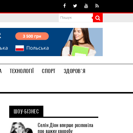
А
ТЕХНОЛОГІЇ
СПОРТ
ЗДОРОВ'Я
ШОУ-БІЗНЕС
Селін Діон вперше розповіла
про важку хворобу