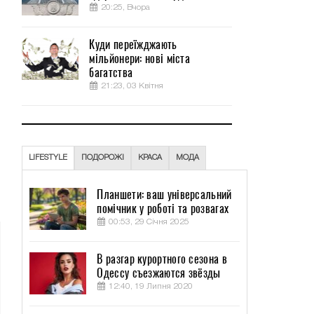
20:25, Вчора
Куди переїжджають
мільйонери: нові міста
багатства
21:23, 03 Квітня
LIFESTYLE
ПОДОРОЖІ
КРАСА
МОДА
Планшети: ваш універсальний
помічник у роботі та розвагах
00:53, 29 Січня 2025
В разгар курортного сезона в
Одессу съезжаются звёзды
12:40, 19 Липня 2020