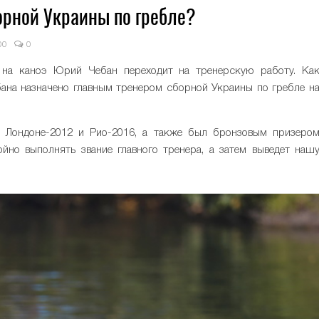
орной Украины по гребле?
00
0
 на каноэ Юрий Чебан переходит на тренерскую работу. Ка
ана назначено главным тренером сборной Украины по гребле н
Лондоне-2012 и Рио-2016, а также был бронзовым призеро
ойно выполнять звание главного тренера, а затем выведет наш