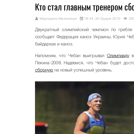
Кто стал главным тренером сб
Маргарита Мельничук
18:44, 30 Грудня 2016
23
Двукратный олимпийский чемпион по гребле
сообщает Федерация каноэ Украины, Юрия Чеб
байдарках и каноэ.
Напомним, что Чебан выигрывал
Олимпиаду
в 
Пекина-2008. Надеемся, что Чебан будет дост
сборную
на новый успешный уровень.