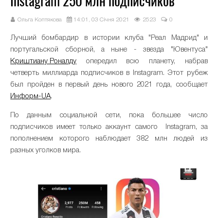
Instagram 250 млн подписчиков
Ольга Коптякова
14:01, 03 Січня 2021
2523
0
Лучший бомбардир в истории клуба "Реал Мадрид" и
португальской сборной, а ныне - звезда "Ювентуса"
Криштиану Роналду
опередил всю планету, набрав
четверть миллиарда подписчиков в Instagram. Этот рубеж
был пройден в первый день нового 2021 года, сообщает
Информ-UA
.
По данным социальной сети, пока большее число
подписчиков имеет только аккаунт самого Instagram, за
пополнением которого наблюдает 382 млн людей из
разных уголков мира.