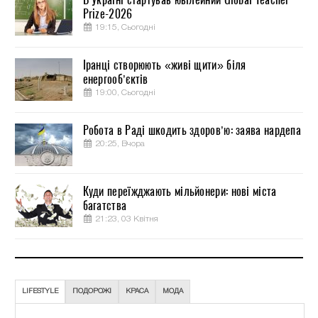
Prize-2026
19:15, Сьогодні
Іранці створюють «живі щити» біля
енергооб’єктів
19:00, Сьогодні
Робота в Раді шкодить здоров’ю: заява нардепа
20:25, Вчора
Куди переїжджають мільйонери: нові міста
багатства
21:23, 03 Квітня
LIFESTYLE
ПОДОРОЖІ
КРАСА
МОДА