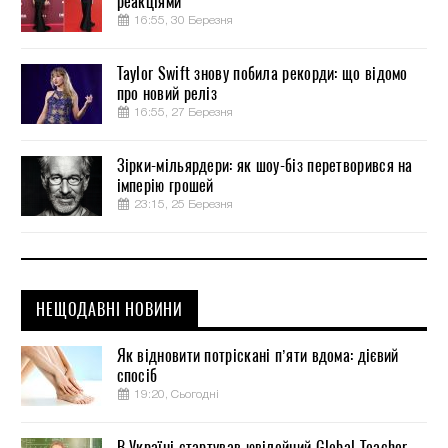
реакціями
16:55, 30 Березня
Taylor Swift знову побила рекорди: що відомо
про новий реліз
16:55, 27 Березня
Зірки-мільярдери: як шоу-біз перетворився на
імперію грошей
23:15, 25 Березня
НЕЩОДАВНІ НОВИНИ
Як відновити потріскані п’яти вдома: дієвий
спосіб
19:20, Сьогодні
В Україні стартував ювілейний Global Teacher