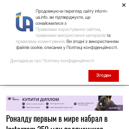
×
НОВИНИ
РЕКЛАМА
INFORM-UA
КОНТАКТИ
Продовжуючи перегляд сайту inform-
ua.info, ви підтверджуєте, що
ознайомилися з
Правилами користування сайтом
,
правилами використання матеріалів
та
правилами коментування
. Ви згодні з використанням
файлів cookie, описаних у Політиці конфіденційності.
Докладніше про Політику конфіденційності
Згоден
Роналду первым в мире набрал в