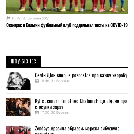
15:29, 26 Березня 2021
Скандал: в Бельгии футбольный клуб подделывал тесты на COVID-19
ШОУ-БІЗНЕС
Селін Діон вперше розповіла про важку хворобу
15:46, 31 Березня
Kylie Jenner і Timothée Chalamet: що відомо про
стосунки зараз
17:50, 30 Березня
Zendaya вразила образом: мережа вибухнула