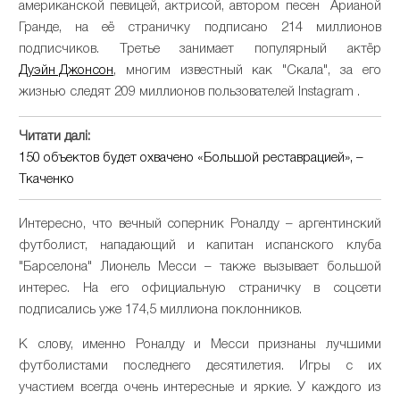
американской певицей, актрисой, автором песен Арианой
Гранде, на её страничку подписано 214 миллионов
подписчиков. Третье занимает популярный актёр
Дуэйн Джонсон
, многим известный как "Скала", за его
жизнью следят 209 миллионов пользователей Instagram .
Читати далі:
150 объектов будет охвачено «Большой реставрацией», –
Ткаченко
Интересно, что вечный соперник Роналду – аргентинский
футболист, нападающий и капитан испанского клуба
"Барселона" Лионель Месси – также вызывает большой
интерес. На его официальную страничку в соцсети
подписались уже 174,5 миллиона поклонников.
К слову, именно Роналду и Месси признаны лучшими
футболистами последнего десятилетия. Игры с их
участием всегда очень интересные и яркие. У каждого из