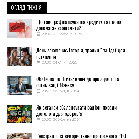
ОГЛЯД ТИЖНЯ
Що таке рефінансування кредиту і як воно
допомагає заощадити?
20:33, 31 Березня 2025
День закоханих: історія, традиції та ідеї для
натхнення
23:30, 04 Січня 2025
Облікова політика: ключ до прозорості та
оптимізації бізнесу
20:28, 25 Грудня 2024
Як веганам збалансувати раціон: поради
дієтолога для здоров’я
20:55, 30 Жовтня 2024
Реєстрація та використання програмного РРО