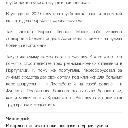
футболистов масса титулов и поклонников.
В ушедшем 2020 году оба футболиста внесли огромный
вклад в дело борьбы с коронавирусом.
Так, капитан "Барсы" Лионель Месси внёс миллион
долларов в бюджет родной Аргентины, а также – на нужды
больниц в Каталонии.
Такую же сумму пожертвовал и Роналду. Кроме этого, он
помог в строительстве трёх реанимационных отделений в
Португалии. К тому же португалец переоборудовал за
личные средства два своих отеля под клиники для больных
коронавирусом - в Лиссабоне и на своей родине – в
Фуншале. Пребывание больных здесь было бесплатным,
как и медикаменты. Кроме этого, Роналду сам оплачивал
труд врачей и медсестёр.
Читати далі:
Рекордное количество жилплощади в Турции купили