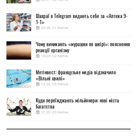
Шахраї в Telegram видають себе за «Аптека 9-
1-1»
23:29, 01 Квітня
Чому виникають «мурашки по шкірі»: пояснення
реакції організму
19:03, 02 Квітня
Метінвест: французьке медіа відзначило
«Вільні хвилі»
13:24, 03 Квітня
Куди переїжджають мільйонери: нові міста
багатства
21:23, 03 Квітня