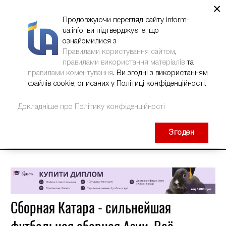
×
НОВИНИ
РЕКЛАМА
INFORM-UA
КОНТАКТИ
Продовжуючи перегляд сайту inform-
ua.info, ви підтверджуєте, що
ознайомилися з
Правилами користування сайтом
,
правилами використання матеріалів
та
правилами коментування
. Ви згодні з використанням
файлів cookie, описаних у Політиці конфіденційності.
Докладніше про Політику конфіденційності
Згоден
Сборная Катара - сильнейшая