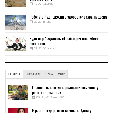
19:00, Сьогодні
Робота в Раді шкодить здоров’ю: заява нардепа
20:25, Вчора
Куди переїжджають мільйонери: нові міста
багатства
21:23, 03 Квітня
LIFESTYLE
ПОДОРОЖІ
КРАСА
МОДА
Планшети: ваш універсальний помічник у
роботі та розвагах
00:53, 29 Січня 2025
В разгар курортного сезона в Одессу