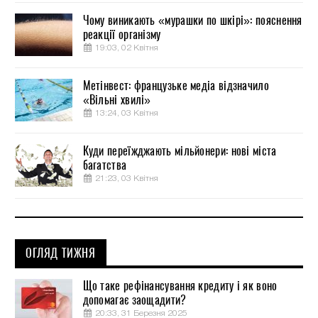
Чому виникають «мурашки по шкірі»: пояснення
реакції організму
19:03, 02 Квітня
Метінвест: французьке медіа відзначило
«Вільні хвилі»
13:24, 03 Квітня
Куди переїжджають мільйонери: нові міста
багатства
21:23, 03 Квітня
ОГЛЯД ТИЖНЯ
Що таке рефінансування кредиту і як воно
допомагає заощадити?
20:33, 31 Березня 2025