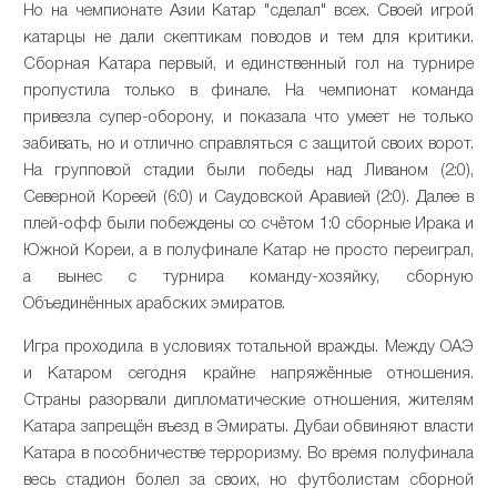
Но на чемпионате Азии Катар "сделал" всех. Своей игрой
катарцы не дали скептикам поводов и тем для критики.
Сборная Катара первый, и единственный гол на турнире
пропустила только в финале. На чемпионат команда
привезла супер-оборону, и показала что умеет не только
забивать, но и отлично справляться с защитой своих ворот.
На групповой стадии были победы над Ливаном (2:0),
Северной Кореей (6:0) и Саудовской Аравией (2:0). Далее в
плей-офф были побеждены со счётом 1:0 сборные Ирака и
Южной Кореи, а в полуфинале Катар не просто переиграл,
а вынес с турнира команду-хозяйку, сборную
Объединённых арабских эмиратов.
Игра проходила в условиях тотальной вражды. Между ОАЭ
и Катаром сегодня крайне напряжённые отношения.
Страны разорвали дипломатические отношения, жителям
Катара запрещён въезд в Эмираты. Дубаи обвиняют власти
Катара в пособничестве терроризму. Во время полуфинала
весь стадион болел за своих, но футболистам сборной