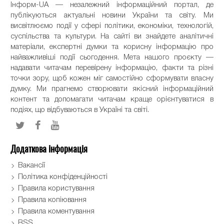
Інформ-UA — незалежний інформаційний портал, де
публікуються актуальні новини України та світу. Ми
висвітлюємо події у сфері політики, економіки, технологій,
суспільства та культури. На сайті ви знайдете аналітичні
матеріали, експертні думки та корисну інформацію про
найважливіші події сьогодення. Мета нашого проєкту —
надавати читачам перевірену інформацію, факти та різні
точки зору, щоб кожен міг самостійно сформувати власну
думку. Ми прагнемо створювати якісний інформаційний
контент та допомагати читачам краще орієнтуватися в
подіях, що відбуваються в Україні та світі.
Додаткова інформація
Вакансії
Політика конфіденційності
Правила користування
Правила копіювання
Правила коментування
RSS