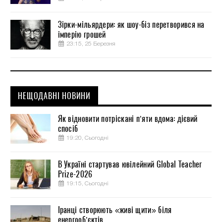
Зірки-мільярдери: як шоу-біз перетворився на
імперію грошей
23:15, 25 Березня
НЕЩОДАВНІ НОВИНИ
Як відновити потріскані п’яти вдома: дієвий
спосіб
19:20, Сьогодні
В Україні стартував ювілейний Global Teacher
Prize-2026
19:15, Сьогодні
Іранці створюють «живі щити» біля
енергооб’єктів