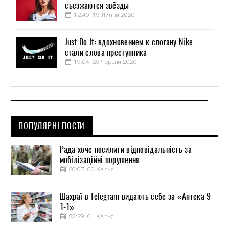
съезжаются звёзды
12:40, 19 Липня 2020
Just Do It: вдохновением к слогану Nike
стали слова преступника
19:04, 23 Червня 2020
ПОПУЛЯРНІ ПОСТИ
Рада хоче посилити відповідальність за
мобілізаційні порушення
20:07, 03 Квітня
Шахраї в Telegram видають себе за «Аптека 9-
1-1»
23:29, 01 Квітня