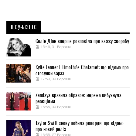
ШОУ-БІЗНЕС
Селін Діон вперше розповіла про важку хворобу
15:46, 31 Березня
Kylie Jenner і Timothée Chalamet: що відомо про
стосунки зараз
17:50, 30 Березня
Zendaya вразила образом: мережа вибухнула
реакціями
16:55, 30 Березня
Taylor Swift знову побила рекорди: що відомо
про новий реліз
16:55, 27 Березня