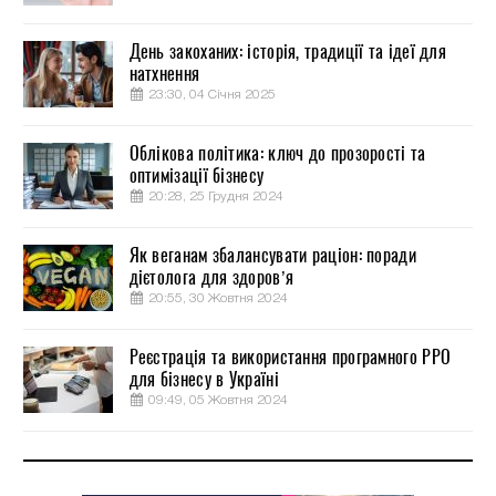
День закоханих: історія, традиції та ідеї для
натхнення
23:30, 04 Січня 2025
Облікова політика: ключ до прозорості та
оптимізації бізнесу
20:28, 25 Грудня 2024
Як веганам збалансувати раціон: поради
дієтолога для здоров’я
20:55, 30 Жовтня 2024
Реєстрація та використання програмного РРО
для бізнесу в Україні
09:49, 05 Жовтня 2024