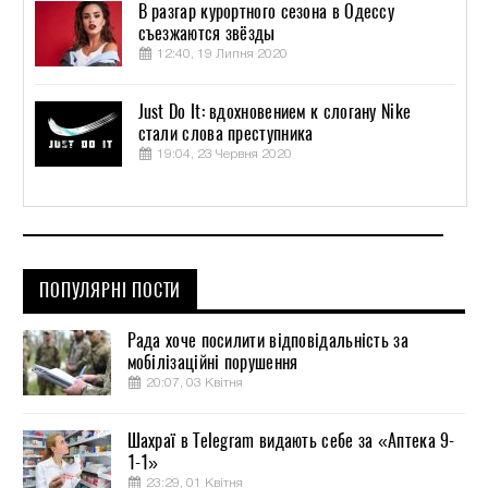
В разгар курортного сезона в Одессу
съезжаются звёзды
12:40, 19 Липня 2020
Just Do It: вдохновением к слогану Nike
стали слова преступника
19:04, 23 Червня 2020
ПОПУЛЯРНІ ПОСТИ
Рада хоче посилити відповідальність за
мобілізаційні порушення
20:07, 03 Квітня
Шахраї в Telegram видають себе за «Аптека 9-
1-1»
23:29, 01 Квітня