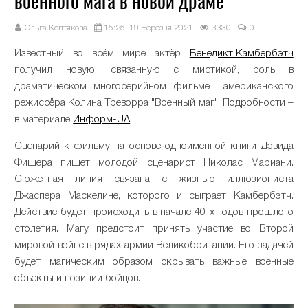
военного мага в новой драме
Ольга Коптякова
15:25, 19 Березня 2021
3330
0
Известный во всём мире актёр
Бенедикт Камбербэтч
получил новую, связанную с мистикой, роль в
драматическом многосерийном фильме американского
режиссёра Колина Треворра "Военный маг". Подробности –
в материале
Информ-UA
.
Сценарий к фильму на основе одноименной книги Дэвида
Фишера пишет молодой сценарист Николас Мариани.
Сюжетная линия связана с жизнью иллюзиониста
Джаспера Маскелине, которого и сыграет Камбербэтч.
Действие будет происходить в начале 40-х годов прошлого
столетия. Магу предстоит принять участие во Второй
мировой войне в рядах армии Великобритании. Его задачей
будет магическим образом скрывать важные военные
объекты и позиции бойцов.