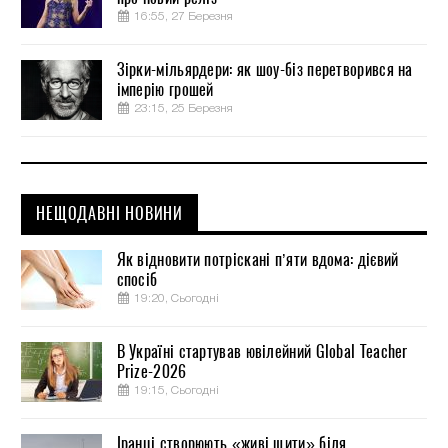
16:55, 27 Березня
Зірки-мільярдери: як шоу-біз перетворився на
імперію грошей
23:15, 25 Березня
НЕЩОДАВНІ НОВИНИ
Як відновити потріскані п’яти вдома: дієвий
спосіб
19:20, Сьогодні
В Україні стартував ювілейний Global Teacher
Prize-2026
19:15, Сьогодні
Іранці створюють «живі щити» біля