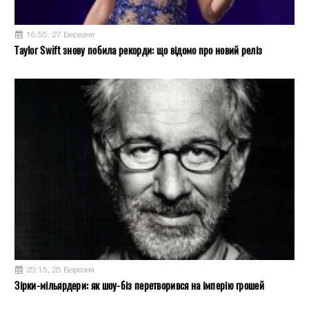
16:55, 27 Березня
Taylor Swift знову побила рекорди: що відомо про новий реліз
23:15, 25 Березня
Зірки-мільярдери: як шоу-біз перетворився на імперію грошей