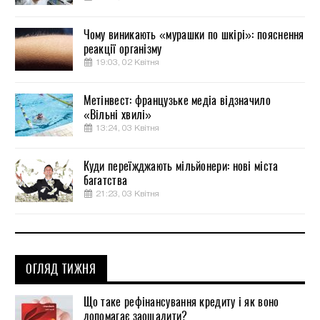
Чому виникають «мурашки по шкірі»: пояснення
реакції організму
19:03, 02 Квітня
Метінвест: французьке медіа відзначило
«Вільні хвилі»
13:24, 03 Квітня
Куди переїжджають мільйонери: нові міста
багатства
21:23, 03 Квітня
ОГЛЯД ТИЖНЯ
Що таке рефінансування кредиту і як воно
допомагає заощадити?