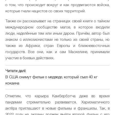
о том, что происходит вокруг и как продвигаются войска,
которые гнали нацистов со своих территорий.
Также он рассказывает на страницах своей книги о тайном
международном сообществе магов, в которое входили
люди, наделённые тем или иным даром. Причём, автор был
знаком с иллюзионистами не только из своей страны, но
также из Африки, стран Европы и ближневосточных
государств. Все они, как и сам Маскелине, принимали
участие в боевых действиях.
Читати далі:
В США снимут фильм о медведе, который съел 40 кг
кокаина
Отметим, что карьера Камбербэтча даже во время
пандемии стремительно развивается. Харизматичного
актёра приглашают в новые фильмы и франшизы. Так, в
2022 году на экраны должен выйти второй фильм с его