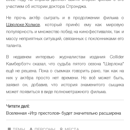
участием об истории доктора Стрэнджа.
Не прочь актёр сыграть и в продолжении фильма о
Шерлоке Холмсе
, который принёс ему как мировую
популярность и множество побед на кинофестивалях, так и
массу неприятных ситуаций, связанных с поклонниками его
таланта.
В недавнем интервью журналистам издания Collider
Камбербэтч сказал, что судьба пятого сезона "Шерлока"
ещё не решена. Пока о съемках говорить рано, так как на
них у актёра просто нет времени. Но всё может быть,
заявил он, добавив, что история знаменитого сыщика
может появиться в виде полнометражного фильма.
Читати далі:
Вселенная «Игр престолов» будет значительно расширена
ТЕМЫ
ПЕРСОНЫ
МЕСТА