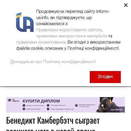
×
НОВИНИ
РЕКЛАМА
INFORM-UA
КОНТАКТИ
Продовжуючи перегляд сайту inform-
ua.info, ви підтверджуєте, що
ознайомилися з
Правилами користування сайтом
,
правилами використання матеріалів
та
правилами коментування
. Ви згодні з використанням
файлів cookie, описаних у Політиці конфіденційності.
Докладніше про Політику конфіденційності
Згоден
Бенедикт Камбербэтч сыграет