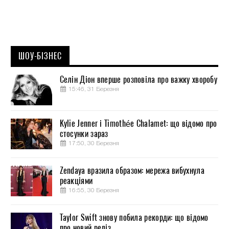
ШОУ-БІЗНЕС
Селін Діон вперше розповіла про важку хворобу
15:46, 31 Березня
Kylie Jenner і Timothée Chalamet: що відомо про
стосунки зараз
17:50, 30 Березня
Zendaya вразила образом: мережа вибухнула
реакціями
16:55, 30 Березня
Taylor Swift знову побила рекорди: що відомо
про новий реліз