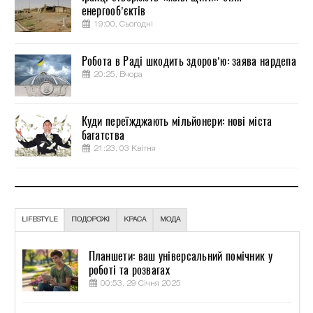
енергооб’єктів
19:00, Сьогодні
Робота в Раді шкодить здоров’ю: заява нардепа
20:25, Вчора
Куди переїжджають мільйонери: нові міста
багатства
21:23, 03 Квітня
LIFESTYLE
ПОДОРОЖІ
КРАСА
МОДА
Планшети: ваш універсальний помічник у
роботі та розвагах
00:53, 29 Січня 2025