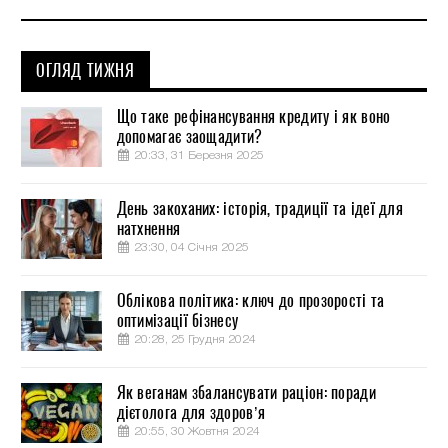
ОГЛЯД ТИЖНЯ
Що таке рефінансування кредиту і як воно
допомагає заощадити?
20:33, 31 Березня 2025
День закоханих: історія, традиції та ідеї для
натхнення
23:30, 04 Січня 2025
Облікова політика: ключ до прозорості та
оптимізації бізнесу
20:28, 25 Грудня 2024
Як веганам збалансувати раціон: поради
дієтолога для здоров’я
20:55, 30 Жовтня 2024