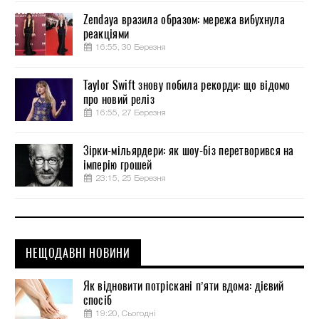
Zendaya вразила образом: мережа вибухнула
реакціями
16:55, 30 Березня
Taylor Swift знову побила рекорди: що відомо
про новий реліз
16:55, 27 Березня
Зірки-мільярдери: як шоу-біз перетворився на
імперію грошей
23:15, 25 Березня
НЕЩОДАВНІ НОВИНИ
Як відновити потріскані п’яти вдома: дієвий
спосіб
19:20, Сьогодні