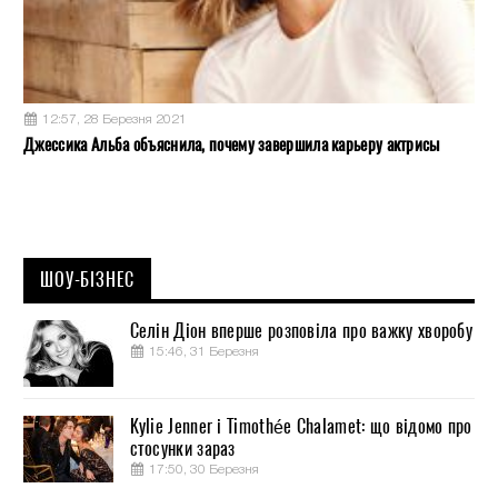
12:57, 28 Березня 2021
Джессика Альба объяснила, почему завершила карьеру актрисы
ШОУ-БІЗНЕС
Селін Діон вперше розповіла про важку хворобу
15:46, 31 Березня
Kylie Jenner і Timothée Chalamet: що відомо про
стосунки зараз
17:50, 30 Березня