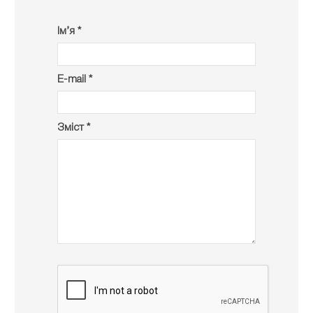
Ім’я *
E-mail *
Зміст *