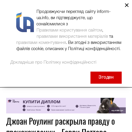
×
НОВИНИ
РЕКЛАМА
INFORM-UA
КОНТАКТИ
Продовжуючи перегляд сайту inform-
ua.info, ви підтверджуєте, що
ознайомилися з
Правилами користування сайтом
,
правилами використання матеріалів
та
правилами коментування
. Ви згодні з використанням
файлів cookie, описаних у Політиці конфіденційності.
Докладніше про Політику конфіденційності
Згоден
Джоан Роулинг раскрыла правду о