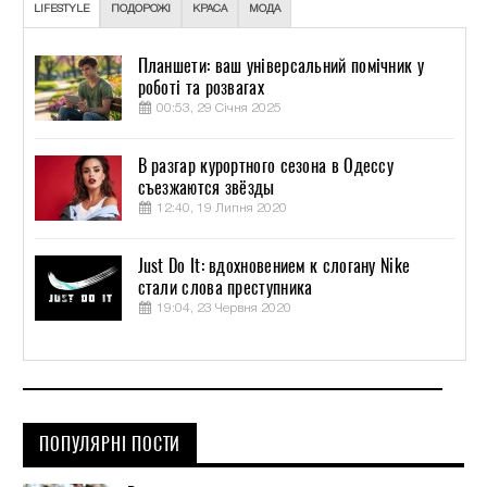
LIFESTYLE
ПОДОРОЖІ
КРАСА
МОДА
Планшети: ваш універсальний помічник у
роботі та розвагах
00:53, 29 Січня 2025
В разгар курортного сезона в Одессу
съезжаются звёзды
12:40, 19 Липня 2020
Just Do It: вдохновением к слогану Nike
стали слова преступника
19:04, 23 Червня 2020
ПОПУЛЯРНІ ПОСТИ