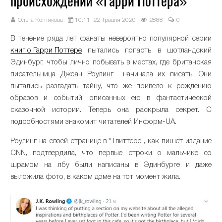
происхождении «Гарри Поттера»
Ольга Коптякова
10:11, 22 Травня 2020
2888
0
В течение ряда лет фанаты невероятно популярной серии
книг о Гарри Поттере
пытались попасть в шотландский
Эдинбург, чтобы лично побывать в местах, где британская
писательница Джоан Роулинг начинала их писать. Они
пытались разгадать тайну, что же привело к рождению
образов и событий, описанных ею в фантастической
сказочной истории. Теперь она раскрыла секрет. С
подробностями знакомит читателей Информ-UA.
Роулинг на своей странице в "Твиттере", как пишет издание
CNN, подтвердила, что первые строки о мальчике со
шрамом на лбу были написаны в Эдинбурге и даже
выложила фото, в каком доме на тот момент жила.