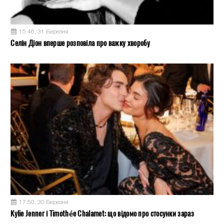
15:46, 31 Березня
Селін Діон вперше розповіла про важку хворобу
17:50, 30 Березня
Kylie Jenner і Timothée Chalamet: що відомо про стосунки зараз