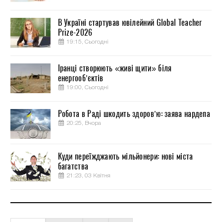
В Україні стартував ювілейний Global Teacher
Prize-2026
19:15, Сьогодні
Іранці створюють «живі щити» біля
енергооб’єктів
19:00, Сьогодні
Робота в Раді шкодить здоров’ю: заява нардепа
20:25, Вчора
Куди переїжджають мільйонери: нові міста
багатства
21:23, 03 Квітня