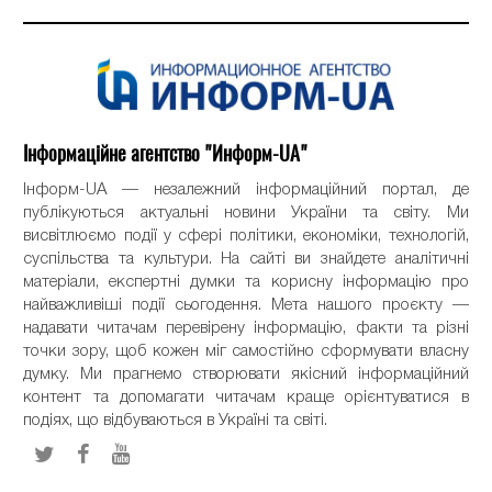
Інформаційне агентство "Информ-UA"
Інформ-UA — незалежний інформаційний портал, де
публікуються актуальні новини України та світу. Ми
висвітлюємо події у сфері політики, економіки, технологій,
суспільства та культури. На сайті ви знайдете аналітичні
матеріали, експертні думки та корисну інформацію про
найважливіші події сьогодення. Мета нашого проєкту —
надавати читачам перевірену інформацію, факти та різні
точки зору, щоб кожен міг самостійно сформувати власну
думку. Ми прагнемо створювати якісний інформаційний
контент та допомагати читачам краще орієнтуватися в
подіях, що відбуваються в Україні та світі.