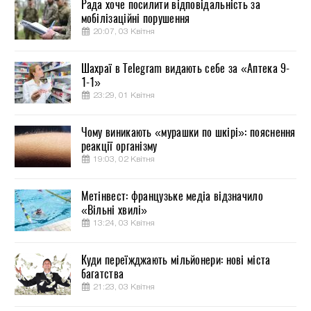
Рада хоче посилити відповідальність за
мобілізаційні порушення
20:07, 03 Квітня
Шахраї в Telegram видають себе за «Аптека 9-
1-1»
23:29, 01 Квітня
Чому виникають «мурашки по шкірі»: пояснення
реакції організму
19:03, 02 Квітня
Метінвест: французьке медіа відзначило
«Вільні хвилі»
13:24, 03 Квітня
Куди переїжджають мільйонери: нові міста
багатства
21:23, 03 Квітня