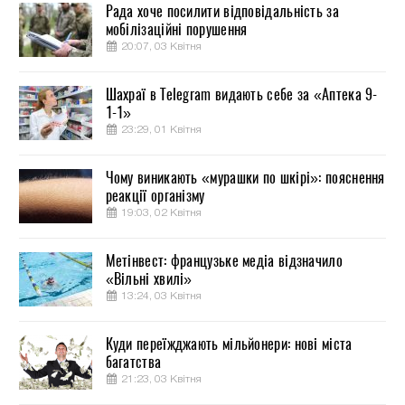
Рада хоче посилити відповідальність за
мобілізаційні порушення
20:07, 03 Квітня
Шахраї в Telegram видають себе за «Аптека 9-
1-1»
23:29, 01 Квітня
Чому виникають «мурашки по шкірі»: пояснення
реакції організму
19:03, 02 Квітня
Метінвест: французьке медіа відзначило
«Вільні хвилі»
13:24, 03 Квітня
Куди переїжджають мільйонери: нові міста
багатства
21:23, 03 Квітня