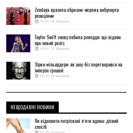
Zendaya вразила образом: мережа вибухнула
реакціями
16:55, 30 Березня
Taylor Swift знову побила рекорди: що відомо
про новий реліз
16:55, 27 Березня
Зірки-мільярдери: як шоу-біз перетворився на
імперію грошей
23:15, 25 Березня
НЕЩОДАВНІ НОВИНИ
Як відновити потріскані п’яти вдома: дієвий
спосіб
19:20, Сьогодні