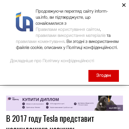
×
НОВИНИ
РЕКЛАМА
INFORM-UA
КОНТАКТИ
Продовжуючи перегляд сайту inform-
ua.info, ви підтверджуєте, що
ознайомилися з
Правилами користування сайтом
,
правилами використання матеріалів
та
правилами коментування
. Ви згодні з використанням
файлів cookie, описаних у Політиці конфіденційності.
Докладніше про Політику конфіденційності
Згоден
В 2017 году Tesla представит