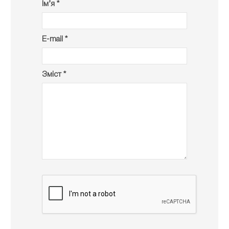
Ім’я *
E-mail *
Зміст *