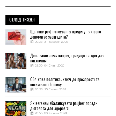
ОГЛЯД ТИЖНЯ
Що таке рефінансування кредиту і як воно
допомагає заощадити?
20:33, 31 Березня 2025
День закоханих: історія, традиції та ідеї для
натхнення
23:30, 04 Січня 2025
Облікова політика: ключ до прозорості та
оптимізації бізнесу
20:28, 25 Грудня 2024
Як веганам збалансувати раціон: поради
дієтолога для здоров’я
20:55, 30 Жовтня 2024