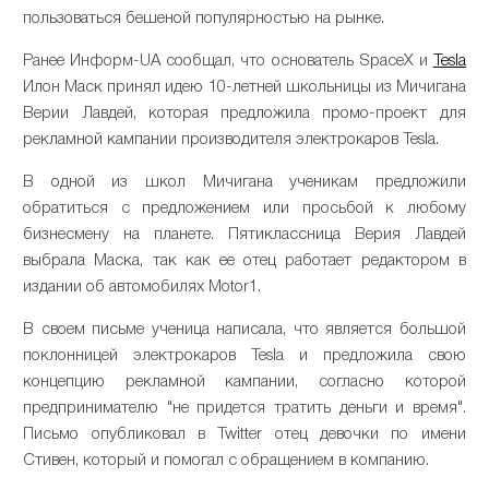
пользоваться бешеной популярностью на рынке.
Ранее Информ-UA сообщал, что основатель SpaceX и
Tesla
Илон Маск принял идею 10-летней школьницы из Мичигана
Верии Лавдей, которая предложила промо-проект для
рекламной кампании производителя электрокаров Tesla.
В одной из школ Мичигана ученикам предложили
обратиться с предложением или просьбой к любому
бизнесмену на планете. Пятиклассница Верия Лавдей
выбрала Маска, так как ее отец работает редактором в
издании об автомобилях Motor1.
В своем письме ученица написала, что является большой
поклонницей электрокаров Tesla и предложила свою
концепцию рекламной кампании, согласно которой
предпринимателю "не придется тратить деньги и время".
Письмо опубликовал в Twitter отец девочки по имени
Стивен, который и помогал с обращением в компанию.