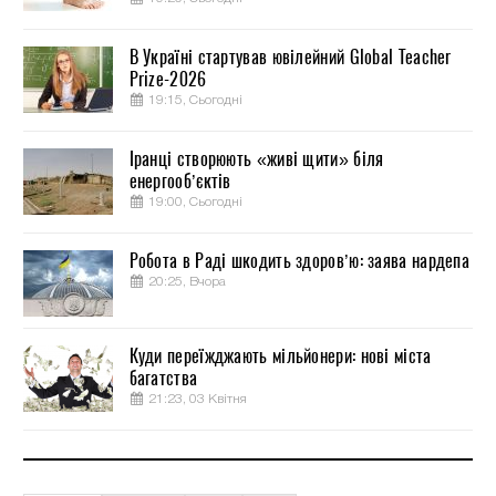
В Україні стартував ювілейний Global Teacher
Prize-2026
19:15, Сьогодні
Іранці створюють «живі щити» біля
енергооб’єктів
19:00, Сьогодні
Робота в Раді шкодить здоров’ю: заява нардепа
20:25, Вчора
Куди переїжджають мільйонери: нові міста
багатства
21:23, 03 Квітня