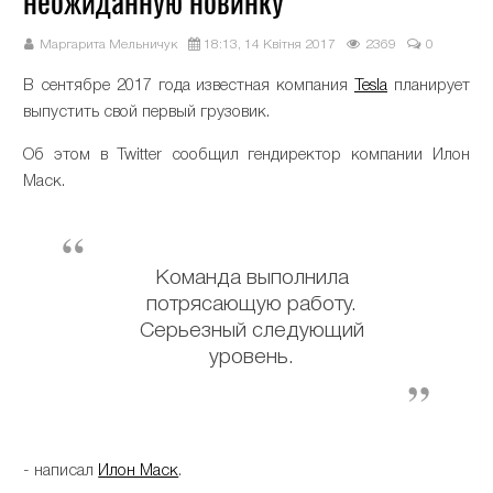
неожиданную новинку
Маргарита Мельничук
18:13, 14 Квітня 2017
2369
0
В сентябре 2017 года известная компания
Tesla
планирует
выпустить свой первый грузовик.
Об этом в Twitter сообщил гендиректор компании Илон
Маск.
Команда выполнила
потрясающую работу.
Серьезный следующий
уровень.
- написал
Илон Маск
.