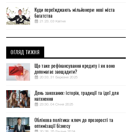
Куди переїжджають мільйонери: нові міста
багатства
21:23, 03 Квітня
ОГЛЯД ТИЖНЯ
Що таке рефінансування кредиту і як воно
допомагає заощадити?
20:33, 31 Березня 2025
День закоханих: історія, традиції та ідеї для
натхнення
23:30, 04 Січня 2025
Облікова політика: ключ до прозорості та
оптимізації бізнесу
20:28, 25 Грудня 2024