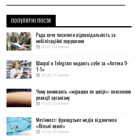
ПОПУЛЯРНІ ПОСТИ
Рада хоче посилити відповідальність за
мобілізаційні порушення
20:07, 03 Квітня
Шахраї в Telegram видають себе за «Аптека 9-
1-1»
23:29, 01 Квітня
Чому виникають «мурашки по шкірі»: пояснення
реакції організму
19:03, 02 Квітня
Метінвест: французьке медіа відзначило
«Вільні хвилі»
13:24, 03 Квітня