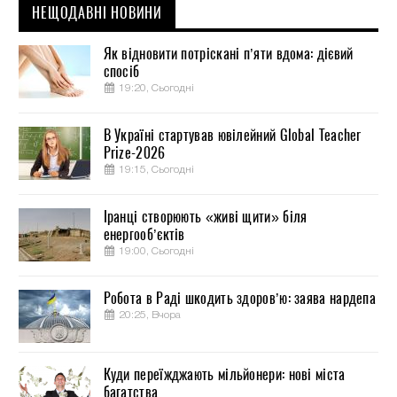
НЕЩОДАВНІ НОВИНИ
Як відновити потріскані п’яти вдома: дієвий
спосіб
19:20, Сьогодні
В Україні стартував ювілейний Global Teacher
Prize-2026
19:15, Сьогодні
Іранці створюють «живі щити» біля
енергооб’єктів
19:00, Сьогодні
Робота в Раді шкодить здоров’ю: заява нардепа
20:25, Вчора
Куди переїжджають мільйонери: нові міста
багатства