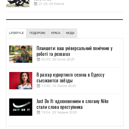
21:23, 03 Квітня
LIFESTYLE
ПОДОРОЖІ
КРАСА
МОДА
Планшети: ваш універсальний помічник у
роботі та розвагах
00:53, 29 Січня 2025
В разгар курортного сезона в Одессу
съезжаются звёзды
12:40, 19 Липня 2020
Just Do It: вдохновением к слогану Nike
стали слова преступника
19:04, 23 Червня 2020