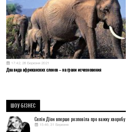
17:42, 28 Березня 2021
Два вида африканских слонов – на грани исчезновения
ШОУ-БІЗНЕС
Селін Діон вперше розповіла про важку хворобу
15:46, 31 Березня