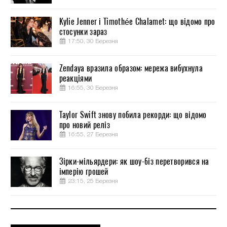
Kylie Jenner і Timothée Chalamet: що відомо про
стосунки зараз
17:50, 30 Березня
Zendaya вразила образом: мережа вибухнула
реакціями
16:55, 30 Березня
Taylor Swift знову побила рекорди: що відомо
про новий реліз
16:55, 27 Березня
Зірки-мільярдери: як шоу-біз перетворився на
імперію грошей
23:15, 25 Березня