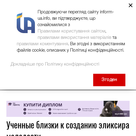
×
НОВИНИ
РЕКЛАМА
INFORM-UA
КОНТАКТИ
Продовжуючи перегляд сайту inform-
ua.info, ви підтверджуєте, що
ознайомилися з
Правилами користування сайтом
,
правилами використання матеріалів
та
правилами коментування
. Ви згодні з використанням
файлів cookie, описаних у Політиці конфіденційності.
Докладніше про Політику конфіденційності
Згоден
Ученные близки к созданию эликсира