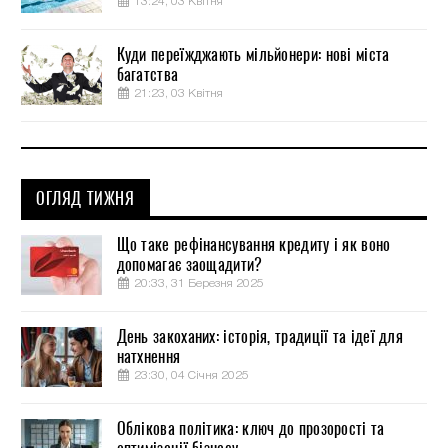
13:24, 03 Квітня
Куди переїжджають мільйонери: нові міста
багатства
21:23, 03 Квітня
ОГЛЯД ТИЖНЯ
Що таке рефінансування кредиту і як воно
допомагає заощадити?
20:33, 31 Березня 2025
День закоханих: історія, традиції та ідеї для
натхнення
23:30, 04 Січня 2025
Облікова політика: ключ до прозорості та