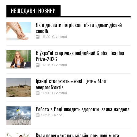
НЕЩОДАВНІ НОВИНИ
Як відновити потріскані п’яти вдома: дієвий
спосіб
19:20, Сьогодні
В Україні стартував ювілейний Global Teacher
Prize-2026
19:15, Сьогодні
Іранці створюють «живі щити» біля
енергооб’єктів
19:00, Сьогодні
Робота в Раді шкодить здоров’ю: заява нардепа
20:25, Вчора
Куди переїжджають мільйонери: нові міста