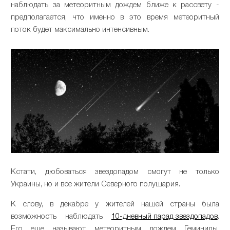
наблюдать за метеоритным дождем ближе к рассвету -
предполагается, что именно в это время метеоритный
поток будет максимально интенсивным.
Кстати, дюбоваться звездопадом смогут не только
Украины, но и все жители Северного полушария.
К слову, в декабре у жителей нашей страны была
возможность наблюдать
10-дневный парад звездопадов
.
Его еще называют метеоритным дождем Геминиды.