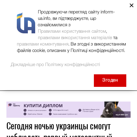
×
НОВИНИ
РЕКЛАМА
INFORM-UA
КОНТАКТИ
Продовжуючи перегляд сайту inform-
ua.info, ви підтверджуєте, що
ознайомилися з
Правилами користування сайтом
,
правилами використання матеріалів
та
правилами коментування
. Ви згодні з використанням
файлів cookie, описаних у Політиці конфіденційності.
Докладніше про Політику конфіденційності
Згоден
Сегодня ночью украинцы смогут