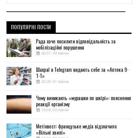
ПОПУЛЯРНІ ПОСТИ
Рада хоче посилити відповідальність за
мобілізаційні порушення
20:07, 03 Квітня
Шахраї в Telegram видають себе за «Аптека 9-
1-1»
23:29, 01 Квітня
Чому виникають «мурашки по шкірі»: пояснення
реакції організму
19:03, 02 Квітня
Метінвест: французьке медіа відзначило
«Вільні хвилі»