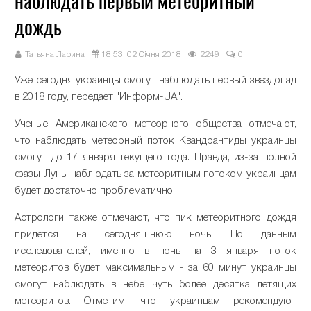
наблюдать первый метеоритный
дождь
Татьяна Ларина
18:53, 02 Січня 2018
2249
0
Уже сегодня украинцы смогут наблюдать первый звездопад
в 2018 году, передает "Информ-UA".
Ученые Американского метеорного общества отмечают,
что наблюдать метеорный поток Квандрантиды украинцы
смогут до 17 января текущего года. Правда, из-за полной
фазы Луны наблюдать за метеоритным потоком украинцам
будет достаточно проблематично.
Астрологи также отмечают, что пик метеоритного дождя
придется на сегодняшнюю ночь. По данным
исследователей, именно в ночь на 3 января поток
метеоритов будет максимальным - за 60 минут украинцы
смогут наблюдать в небе чуть более десятка летящих
метеоритов. Отметим, что украинцам рекомендуют