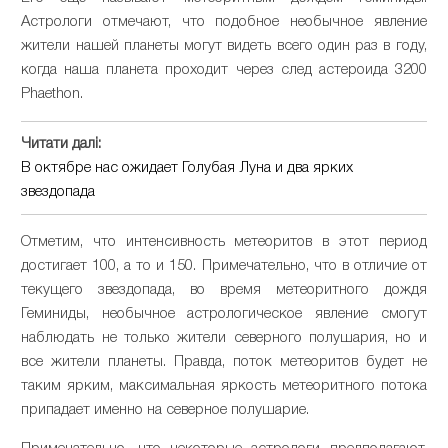
Астрологи отмечают, что подобное необычное явление
жители нашей планеты могут видеть всего один раз в году,
когда наша планета проходит через след астероида 3200
Phaethon.
Читати далі:
В октябре нас ожидает Голубая Луна и два ярких
звездопада
Отметим, что интенсивность метеоритов в этот период
достигает 100, а то и 150. Примечательно, что в отличие от
текущего звездопада, во время метеоритного дождя
Геминиды, необычное астрологическое явление смогут
наблюдать не только жители северного полушария, но и
все жители планеты. Правда, поток метеоритов будет не
таким ярким, максимальная яркость метеоритного потока
припадает именно на северное полушарие.