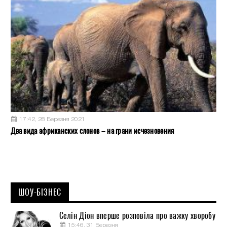
17:42, 28 Березня 2021
Два вида африканских слонов – на грани исчезновения
ШОУ-БІЗНЕС
Селін Діон вперше розповіла про важку хворобу
15:46, 31 Березня