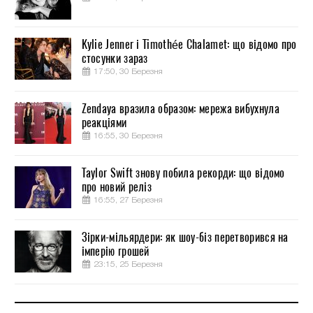
Kylie Jenner і Timothée Chalamet: що відомо про
стосунки зараз
17:50, 30 Березня
Zendaya вразила образом: мережа вибухнула
реакціями
16:55, 30 Березня
Taylor Swift знову побила рекорди: що відомо
про новий реліз
16:55, 27 Березня
Зірки-мільярдери: як шоу-біз перетворився на
імперію грошей
23:15, 25 Березня