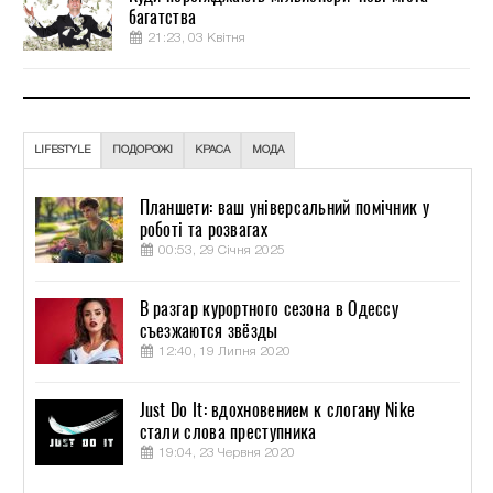
багатства
21:23, 03 Квітня
LIFESTYLE
ПОДОРОЖІ
КРАСА
МОДА
Планшети: ваш універсальний помічник у
роботі та розвагах
00:53, 29 Січня 2025
В разгар курортного сезона в Одессу
съезжаются звёзды
12:40, 19 Липня 2020
Just Do It: вдохновением к слогану Nike
стали слова преступника
19:04, 23 Червня 2020