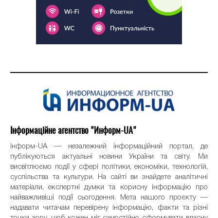
Інформаційне агентство "Информ-UA"
Інформ-UA — незалежний інформаційний портал, де
публікуються актуальні новини України та світу. Ми
висвітлюємо події у сфері політики, економіки, технологій,
суспільства та культури. На сайті ви знайдете аналітичні
матеріали, експертні думки та корисну інформацію про
найважливіші події сьогодення. Мета нашого проєкту —
надавати читачам перевірену інформацію, факти та різні
точки зору, щоб кожен міг самостійно сформувати власну