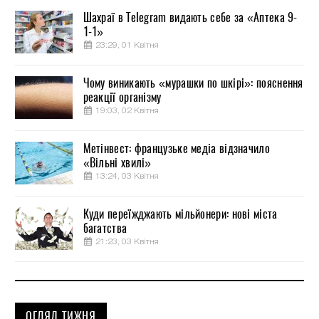
Шахраї в Telegram видають себе за «Аптека 9-
1-1»
23:29, 01 Квітня
Чому виникають «мурашки по шкірі»: пояснення
реакції організму
19:03, 02 Квітня
Метінвест: французьке медіа відзначило
«Вільні хвилі»
13:24, 03 Квітня
Куди переїжджають мільйонери: нові міста
багатства
21:23, 03 Квітня
ОГЛЯД ТИЖНЯ