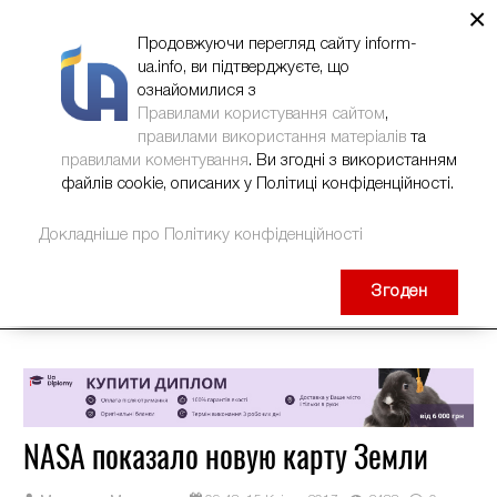
×
НОВИНИ
РЕКЛАМА
INFORM-UA
КОНТАКТИ
Продовжуючи перегляд сайту inform-
ua.info, ви підтверджуєте, що
ознайомилися з
Правилами користування сайтом
,
правилами використання матеріалів
та
правилами коментування
. Ви згодні з використанням
файлів cookie, описаних у Політиці конфіденційності.
Докладніше про Політику конфіденційності
Згоден
NASA показало новую карту Земли