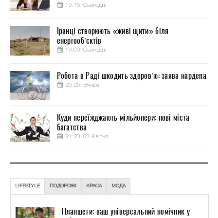
19:15, Сьогодні
Іранці створюють «живі щити» біля
енергооб’єктів
19:00, Сьогодні
Робота в Раді шкодить здоров’ю: заява нардепа
20:25, Вчора
Куди переїжджають мільйонери: нові міста
багатства
21:23, 03 Квітня
LIFESTYLE
ПОДОРОЖІ
КРАСА
МОДА
Планшети: ваш універсальний помічник у