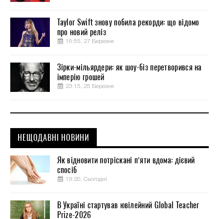
Taylor Swift знову побила рекорди: що відомо
про новий реліз
16:55, 27 Березня
Зірки-мільярдери: як шоу-біз перетворився на
імперію грошей
23:15, 25 Березня
НЕЩОДАВНІ НОВИНИ
Як відновити потріскані п’яти вдома: дієвий
спосіб
19:20, Сьогодні
В Україні стартував ювілейний Global Teacher
Prize-2026