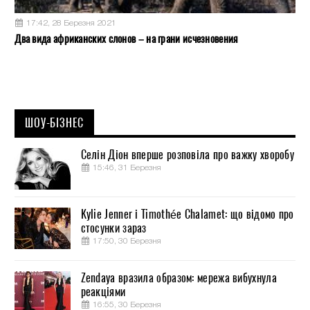
17:42, 28 Березня 2021
Два вида африканских слонов – на грани исчезновения
ШОУ-БІЗНЕС
Селін Діон вперше розповіла про важку хворобу
15:46, 31 Березня
Kylie Jenner і Timothée Chalamet: що відомо про
стосунки зараз
17:50, 30 Березня
Zendaya вразила образом: мережа вибухнула
реакціями
16:55, 30 Березня