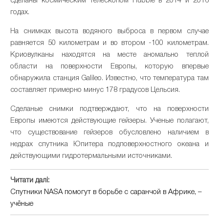
сделаны космическим телескопом Hubble в 2014 и 2016
годах.
На снимках высота водяного выброса в первом случае
равняется 50 километрам и во втором -100 километрам.
Криовулканы находятся на месте аномально теплой
области на поверхности Европы, которую впервые
обнаружила станция Galileo. Известно, что температура там
составляет примерно минус 178 градусов Цельсия.
Сделаные снимки подтверждают, что на поверхности
Европы имеются действующие гейзеры. Ученые полагают,
что существование гейзеров обусловлено наличием в
недрах спутника Юпитера подповерхностного океана и
действующими гидротермальными источниками.
Читати далі:
Спутники NASA помогут в борьбе с саранчой в Африке, –
учёные