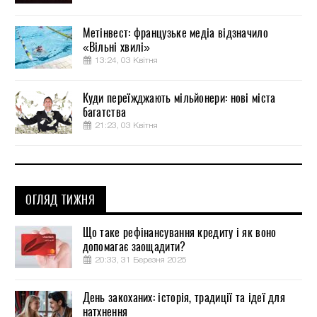
Метінвест: французьке медіа відзначило
«Вільні хвилі»
13:24, 03 Квітня
Куди переїжджають мільйонери: нові міста
багатства
21:23, 03 Квітня
ОГЛЯД ТИЖНЯ
Що таке рефінансування кредиту і як воно
допомагає заощадити?
20:33, 31 Березня 2025
День закоханих: історія, традиції та ідеї для
натхнення