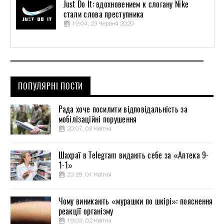
Just Do It: вдохновением к слогану Nike
стали слова преступника
19:04, 23 Червня 2020
ПОПУЛЯРНІ ПОСТИ
Рада хоче посилити відповідальність за
мобілізаційні порушення
20:07, 03 Квітня
Шахраї в Telegram видають себе за «Аптека 9-
1-1»
23:29, 01 Квітня
Чому виникають «мурашки по шкірі»: пояснення
реакції організму
19:03, 02 Квітня