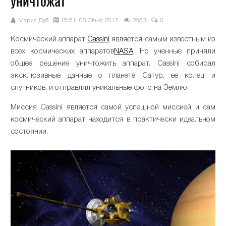
уничтожат
Мария Дуб
15:51, 03 Січня 2017
2653
0
Космический аппарат
Cassini
является самым известным из
всех космических аппаратов
NASA
. Но ученные приняли
общее решение уничтожить аппарат. Cassini собирал
эксклюзивные данные о планете Сатур, ее колец и
спутников, и отправлял уникальные фото на Землю.
Миссия Cassini является самой успешной миссией и сам
космический аппарат находится в практически идеальном
состоянии.