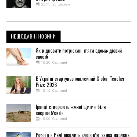
23:15, 25 Березня
НЕЩОДАВНІ НОВИНИ
Як відновити потріскані п’яти вдома: дієвий
спосіб
19:20, Сьогодні
В Україні стартував ювілейний Global Teacher
Prize-2026
19:15, Сьогодні
Іранці створюють «живі щити» біля
енергооб’єктів
19:00, Сьогодні
Робота в Раді шкодить здоров’ю: заява нардепа