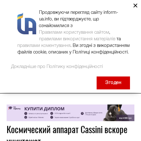
×
НОВИНИ
РЕКЛАМА
INFORM-UA
КОНТАКТИ
Продовжуючи перегляд сайту inform-
ua.info, ви підтверджуєте, що
ознайомилися з
Правилами користування сайтом
,
правилами використання матеріалів
та
правилами коментування
. Ви згодні з використанням
файлів cookie, описаних у Політиці конфіденційності.
Докладніше про Політику конфіденційності
Згоден
Космический аппарат Cassini вскоре