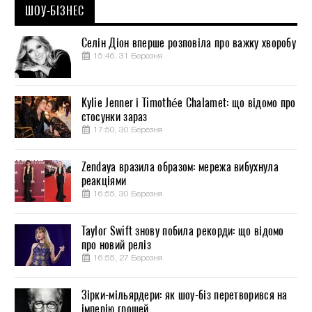
ШОУ-БІЗНЕС
Селін Діон вперше розповіла про важку хворобу
15:46, 31 Березня
Kylie Jenner і Timothée Chalamet: що відомо про
стосунки зараз
17:50, 30 Березня
Zendaya вразила образом: мережа вибухнула
реакціями
16:55, 30 Березня
Taylor Swift знову побила рекорди: що відомо
про новий реліз
16:55, 27 Березня
Зірки-мільярдери: як шоу-біз перетворився на
імперію грошей