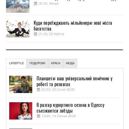
20:25, Вчора
Куди переїжджають мільйонери: нові міста
багатства
21:23, 03 Квітня
LIFESTYLE
ПОДОРОЖІ
КРАСА
МОДА
Планшети: ваш універсальний помічник у
роботі та розвагах
00:53, 29 Січня 2025
В разгар курортного сезона в Одессу
съезжаются звёзды
12:40, 19 Липня 2020