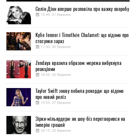
Селін Діон вперше розповіла про важку хворобу
15:46, 31 Березня
Kylie Jenner і Timothée Chalamet: що відомо про
стосунки зараз
17:50, 30 Березня
Zendaya вразила образом: мережа вибухнула
реакціями
16:55, 30 Березня
Taylor Swift знову побила рекорди: що відомо
про новий реліз
16:55, 27 Березня
Зірки-мільярдери: як шоу-біз перетворився на
імперію грошей
23:15, 25 Березня