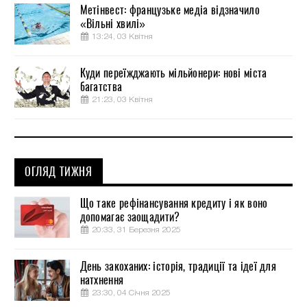
Метінвест: французьке медіа відзначило
«Вільні хвилі»
13:24, 03 Квітня
Куди переїжджають мільйонери: нові міста
багатства
21:23, 03 Квітня
ОГЛЯД ТИЖНЯ
Що таке рефінансування кредиту і як воно
допомагає заощадити?
20:33, 31 Березня 2025
День закоханих: історія, традиції та ідеї для
натхнення
23:30, 04 Січня 2025