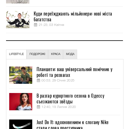
Куди переїжджають мільйонери: нові міста
багатства
21:23, 03 Квітня
LIFESTYLE
ПОДОРОЖІ
КРАСА
МОДА
Планшети: ваш універсальний помічник у
роботі та розвагах
00:53, 29 Січня 2025
В разгар курортного сезона в Одессу
съезжаются звёзды
12:40, 19 Липня 2020
Just Do It: вдохновением к слогану Nike
стали слова преступника