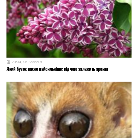
23:04, 25 Березня
Який бузок пахне найсильніше: від чого залежить аромат