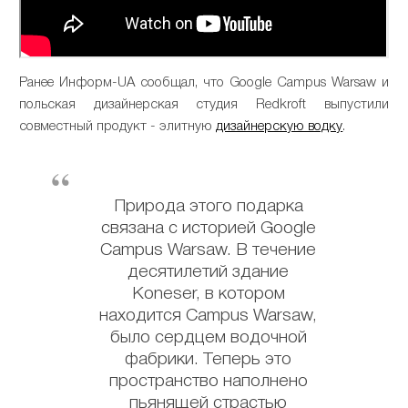
Ранее Информ-UA сообщал, что Google Campus Warsaw и
польская дизайнерская студия Redkroft выпустили
совместный продукт - элитную
дизайнерскую водку
.
Природа этого подарка
связана с историей Google
Campus Warsaw. В течение
десятилетий здание
Koneser, в котором
находится Campus Warsaw,
было сердцем водочной
фабрики. Теперь это
пространство наполнено
пьянящей страстью