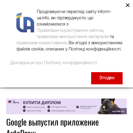
×
НОВИНИ
РЕКЛАМА
INFORM-UA
КОНТАКТИ
Продовжуючи перегляд сайту inform-
ua.info, ви підтверджуєте, що
ознайомилися з
Правилами користування сайтом
,
правилами використання матеріалів
та
правилами коментування
. Ви згодні з використанням
файлів cookie, описаних у Політиці конфіденційності.
Докладніше про Політику конфіденційності
Згоден
Google выпустил приложение