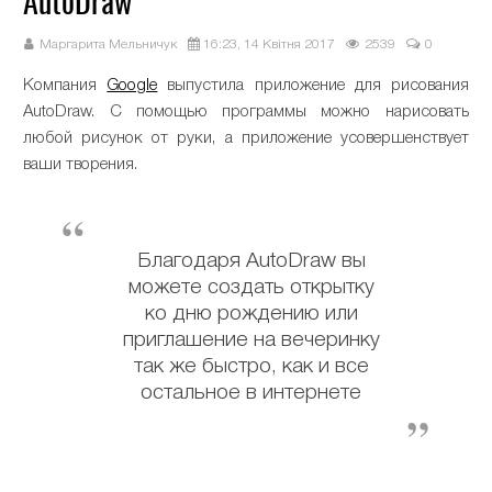
AutoDraw
Маргарита Мельничук
16:23, 14 Квітня 2017
2539
0
Компания
Google
выпустила приложение для рисования
AutoDraw. С помощью программы можно нарисовать
любой рисунок от руки, а приложение усовершенствует
ваши творения.
Благодаря AutoDraw вы
можете создать открытку
ко дню рождению или
приглашение на вечеринку
так же быстро, как и все
остальное в интернете