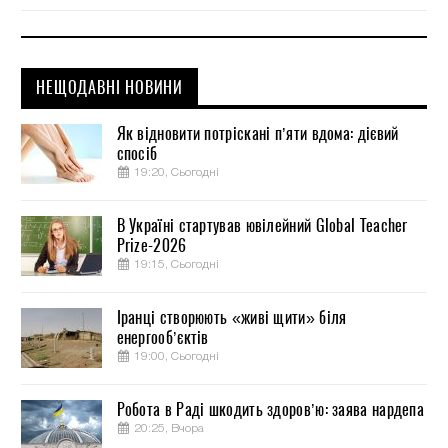
НЕЩОДАВНІ НОВИНИ
Як відновити потріскані п’яти вдома: дієвий
спосіб
19:20, Сьогодні
В Україні стартував ювілейний Global Teacher
Prize-2026
19:15, Сьогодні
Іранці створюють «живі щити» біля
енергооб’єктів
19:00, Сьогодні
Робота в Раді шкодить здоров’ю: заява нардепа
20:25, Вчора