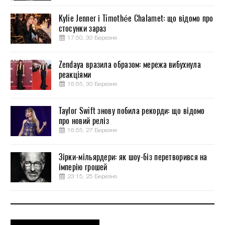
Kylie Jenner і Timothée Chalamet: що відомо про
стосунки зараз
17:50, 30 Березня
Zendaya вразила образом: мережа вибухнула
реакціями
16:55, 30 Березня
Taylor Swift знову побила рекорди: що відомо
про новий реліз
16:55, 27 Березня
Зірки-мільярдери: як шоу-біз перетворився на
імперію грошей
23:15, 25 Березня