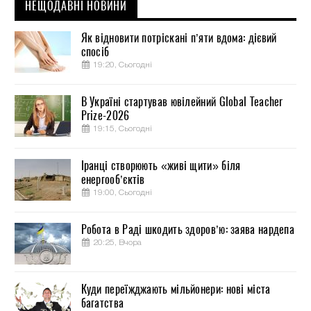
НЕЩОДАВНІ НОВИНИ
Як відновити потріскані п’яти вдома: дієвий
спосіб
19:20, Сьогодні
В Україні стартував ювілейний Global Teacher
Prize-2026
19:15, Сьогодні
Іранці створюють «живі щити» біля
енергооб’єктів
19:00, Сьогодні
Робота в Раді шкодить здоров’ю: заява нардепа
20:25, Вчора
Куди переїжджають мільйонери: нові міста
багатства