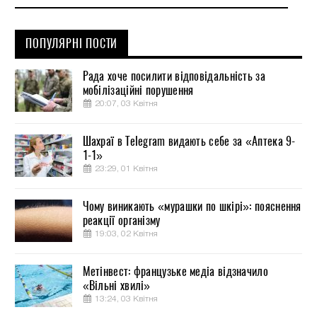
ПОПУЛЯРНІ ПОСТИ
Рада хоче посилити відповідальність за
мобілізаційні порушення
20:07, 03 Квітня
Шахраї в Telegram видають себе за «Аптека 9-
1-1»
23:29, 01 Квітня
Чому виникають «мурашки по шкірі»: пояснення
реакції організму
19:03, 02 Квітня
Метінвест: французьке медіа відзначило
«Вільні хвилі»
13:24, 03 Квітня