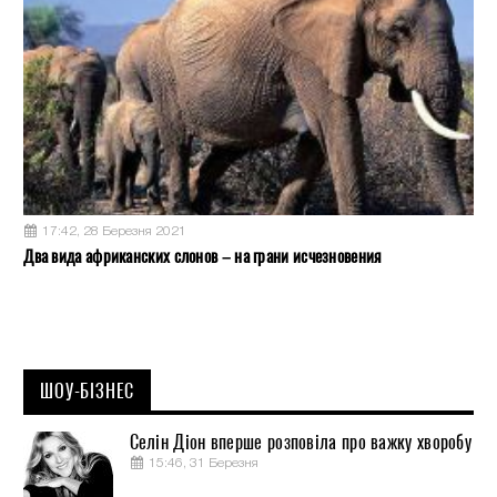
17:42, 28 Березня 2021
Два вида африканских слонов – на грани исчезновения
ШОУ-БІЗНЕС
Селін Діон вперше розповіла про важку хворобу
15:46, 31 Березня