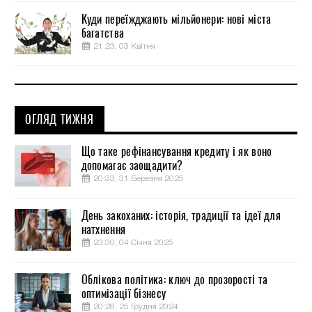
Куди переїжджають мільйонери: нові міста
багатства
21:23, 03 Квітня
ОГЛЯД ТИЖНЯ
Що таке рефінансування кредиту і як воно
допомагає заощадити?
20:33, 31 Березня 2025
День закоханих: історія, традиції та ідеї для
натхнення
23:30, 04 Січня 2025
Облікова політика: ключ до прозорості та
оптимізації бізнесу
20:28, 25 Грудня 2024