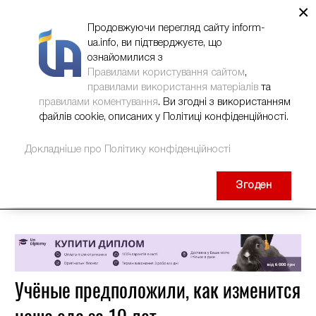
×
НОВИНИ
РЕКЛАМА
INFORM-UA
КОНТАКТИ
Продовжуючи перегляд сайту inform-
ua.info, ви підтверджуєте, що
ознайомилися з
Правилами користування сайтом
,
правилами використання матеріалів
та
правилами коментування
. Ви згодні з використанням
файлів cookie, описаних у Політиці конфіденційності.
Докладніше про Політику конфіденційності
Згоден
Учёные предположили, как изменится