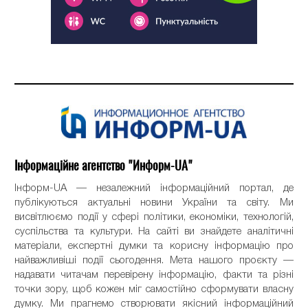
Інформаційне агентство "Информ-UA"
Інформ-UA — незалежний інформаційний портал, де
публікуються актуальні новини України та світу. Ми
висвітлюємо події у сфері політики, економіки, технологій,
суспільства та культури. На сайті ви знайдете аналітичні
матеріали, експертні думки та корисну інформацію про
найважливіші події сьогодення. Мета нашого проєкту —
надавати читачам перевірену інформацію, факти та різні
точки зору, щоб кожен міг самостійно сформувати власну
думку. Ми прагнемо створювати якісний інформаційний