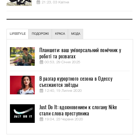
21:23, 03 Квітня
LIFESTYLE
ПОДОРОЖІ
КРАСА
МОДА
Планшети: ваш універсальний помічник у
роботі та розвагах
00:53, 29 Січня 2025
В разгар курортного сезона в Одессу
съезжаются звёзды
12:40, 19 Липня 2020
Just Do It: вдохновением к слогану Nike
стали слова преступника
19:04, 23 Червня 2020