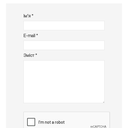
Ім’я *
E-mail *
Зміст *