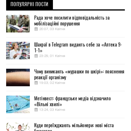
ПОПУЛЯРНІ ПОСТИ
Рада хоче посилити відповідальність за
мобілізаційні порушення
20:07, 03 Квітня
Шахраї в Telegram видають себе за «Аптека 9-
1-1»
23:29, 01 Квітня
Чому виникають «мурашки по шкірі»: пояснення
реакції організму
19:03, 02 Квітня
Метінвест: французьке медіа відзначило
«Вільні хвилі»
13:24, 03 Квітня
Куди переїжджають мільйонери: нові міста