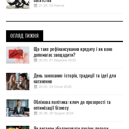
багатства
21:23, 03 Квітня
ОГЛЯД ТИЖНЯ
Що таке рефінансування кредиту і як воно
допомагає заощадити?
20:33, 31 Березня 2025
День закоханих: історія, традиції та ідеї для
натхнення
23:30, 04 Січня 2025
Облікова політика: ключ до прозорості та
оптимізації бізнесу
20:28, 25 Грудня 2024
Як веганам збалансувати раціон: поради