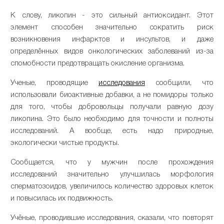
К слову, ликопин - это сильный антиоксидант. Этот
элемент способен значительно сократить риск
возникновения инфарктов и инсультов, и даже
определённых видов онкологических заболеваний из-за
спомобности предотвращать окисление организма.
Ученые, проводящие
исследования
сообщили, что
использовали биоактивные добавки, а не помидоры только
для того, чтобы добровольцы получали равную дозу
ликопина. Это было необходимо для точности и полноты
исследований. А вообще, есть надо природные,
экологически чистые продукты.
Сообщается, что у мужчин после прохождения
исследований значительно улучшилась морфология
сперматозоидов, увеличилось количество здоровых клеток
и повысилась их подвижность.
Учёные, проводившие исследования, сказали, что повторят