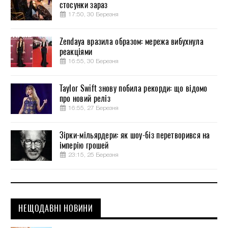
стосунки зараз
17:50, 30 Березня
Zendaya вразила образом: мережа вибухнула
реакціями
16:55, 30 Березня
Taylor Swift знову побила рекорди: що відомо
про новий реліз
16:55, 27 Березня
Зірки-мільярдери: як шоу-біз перетворився на
імперію грошей
23:15, 25 Березня
НЕЩОДАВНІ НОВИНИ