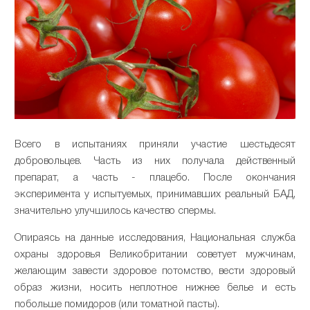
Всего в испытаниях приняли участие шестьдесят
добровольцев. Часть из них получала действенный
препарат, а часть - плацебо. После окончания
эксперимента у испытуемых, принимавших реальный БАД,
значительно улучшилось качество спермы.
Опираясь на данные исследования, Национальная служба
охраны здоровья Великобритании советует мужчинам,
желающим завести здоровое потомство, вести здоровый
образ жизни, носить неплотное нижнее белье и есть
побольше помидоров (или томатной пасты).