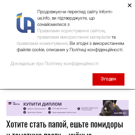
×
НОВИНИ
РЕКЛАМА
INFORM-UA
КОНТАКТИ
Продовжуючи перегляд сайту inform-
ua.info, ви підтверджуєте, що
ознайомилися з
Правилами користування сайтом
,
правилами використання матеріалів
та
правилами коментування
. Ви згодні з використанням
файлів cookie, описаних у Політиці конфіденційності.
Докладніше про Політику конфіденційності
Згоден
Хотите стать папой, ешьте помидоры