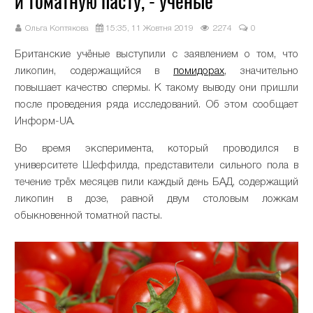
и томатную пасту, - учёные
Ольга Коптякова
15:35, 11 Жовтня 2019
2274
0
Британские учёные выступили с заявлением о том, что
ликопин, содержащийся в
помидорах
, значительно
повышает качество спермы. К такому выводу они пришли
после проведения ряда исследований. Об этом сообщает
Информ-UA.
Во время эксперимента, который проводился в
университете Шеффилда, представители сильного пола в
течение трёх месяцев пили каждый день БАД, содержащий
ликопин в дозе, равной двум столовым ложкам
обыкновенной томатной пасты.