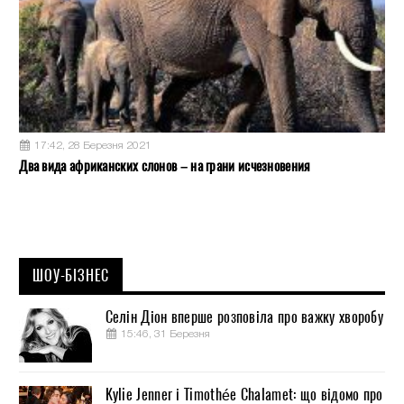
17:42, 28 Березня 2021
Два вида африканских слонов – на грани исчезновения
ШОУ-БІЗНЕС
Селін Діон вперше розповіла про важку хворобу
15:46, 31 Березня
Kylie Jenner і Timothée Chalamet: що відомо про