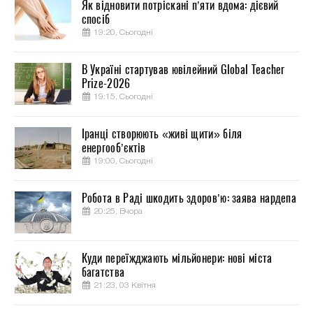
Як відновити потріскані п’яти вдома: дієвий
спосіб
19:20, Сьогодні
В Україні стартував ювілейний Global Teacher
Prize-2026
19:15, Сьогодні
Іранці створюють «живі щити» біля
енергооб’єктів
19:00, Сьогодні
Робота в Раді шкодить здоров’ю: заява нардепа
20:25, Вчора
Куди переїжджають мільйонери: нові міста
багатства
21:23, 03 Квітня