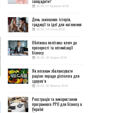
заощадити?
20:33, 31 Березня 2025
День закоханих: історія,
традиції та ідеї для натхнення
23:30, 04 Січня 2025
Облікова політика: ключ до
прозорості та оптимізації
бізнесу
20:28, 25 Грудня 2024
Як веганам збалансувати
раціон: поради дієтолога для
здоров’я
20:55, 30 Жовтня 2024
Реєстрація та використання
програмного РРО для бізнесу в
Україні