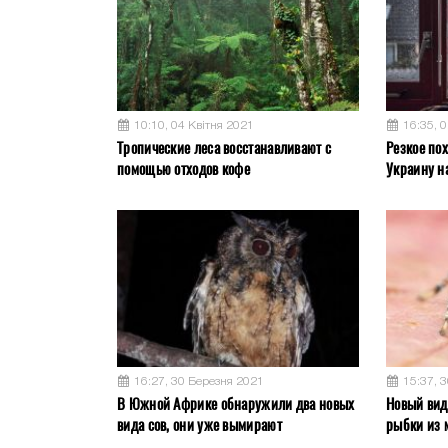
10:10, 04 Квітня 2021
16:35, 
Тропические леса восстанавливают с
Резкое пох
помощью отходов кофе
Украину н
16:27, 30 Березня 2021
15:37, 
В Южной Африке обнаружили два новых
Новый вид 
вида сов, они уже вымирают
рыбки из 