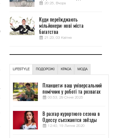
20:25, Вчора
Куди переїжджають
о
мільйонери: нові міста
багатства
е
21:23, 03 Квітня
ы
LIFESTYLE
ПОДОРОЖІ
КРАСА
МОДА
–
Планшети: ваш універсальний
у
помічник у роботі та розвагах
к
00:53, 29 Січня 2025
В разгар курортного сезона в
Одессу съезжаются звёзды
12:40, 19 Липня 2020