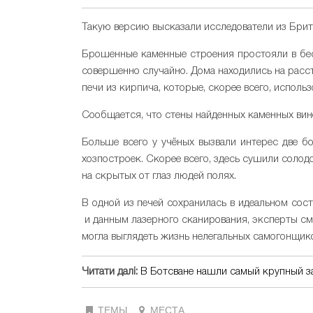
Такую версию высказали исследователи из Бри
Брошенные каменные строения простояли в бесх
совершенно случайно. Дома находились на расс
печи из кирпича, которые, скорее всего, исполь
Сообщается, что стены найденных каменных вин
Больше всего у учёных вызвали интерес две б
хозпостроек. Скорее всего, здесь сушили солод
на скрытых от глаз людей полях.
В одной из печей сохранилась в идеальном сос
и данным лазерного сканирования, эксперты смо
могла выглядеть жизнь нелегальных самогонщико
Читати далі:
В Ботсване нашли самый крупный за
ТЕМЫ
МЕСТА