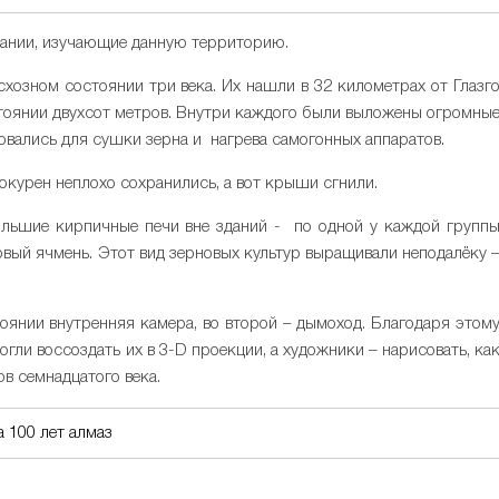
тании, изучающие данную территорию.
озном состоянии три века. Их нашли в 32 километрах от Глазг
тоянии двухсот метров. Внутри каждого были выложены огромны
зовались для сушки зерна и нагрева самогонных аппаратов.
окурен неплохо сохранились, а вот крыши сгнили.
ольшие кирпичные печи вне зданий - по одной у каждой групп
овый ячмень. Этот вид зерновых культур выращивали неподалёку 
тоянии внутренняя камера, во второй – дымоход. Благодаря этом
гли воссоздать их в 3-D проекции, а художники – нарисовать, ка
в семнадцатого века.
 100 лет алмаз