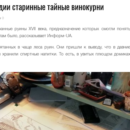
дии старинные тайные винокурни
0
анные руины XVII века, предназначение которых смогли понят
 там было, рассказывает Информ-UA.
рятанных в чаще леса руин. Они пришли к выводу, что в давни
и и хранили спиртные напитки. То есть, в увитых плющом домика