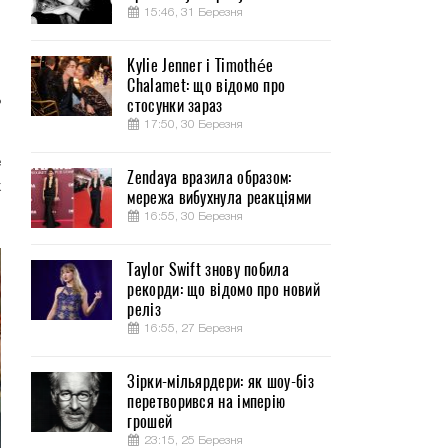
15:46, 31 Березня
Kylie Jenner і Timothée
Chalamet: що відомо про
ь
стосунки зараз
17:50, 30 Березня
е
Zendaya вразила образом:
х
мережа вибухнула реакціями
16:55, 30 Березня
Taylor Swift знову побила
рекорди: що відомо про новий
реліз
16:55, 27 Березня
Зірки-мільярдери: як шоу-біз
перетворився на імперію
грошей
23:15, 25 Березня