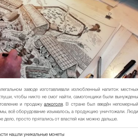
нелегальном заводе изготавливали излюбленный напиток местны
 глуши, чтобы никто не смог найти, самогонщики были вынужден
готовление и продажу
алкоголя
. В стране был введён непомерны
ьмы, всё оборудование изымалось, а продукцию уничтожали. Люд
ое дело, просто прятались от властей как можно дальше.
асти нашли уникальные монеты