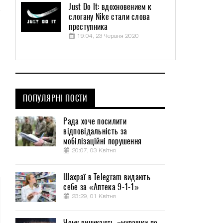
Just Do It: вдохновением к
слогану Nike стали слова
преступника
19:04, 23 Червня 2020
ПОПУЛЯРНІ ПОСТИ
Рада хоче посилити
відповідальність за
мобілізаційні порушення
20:07, 03 Квітня
Шахраї в Telegram видають
себе за «Аптека 9-1-1»
23:29, 01 Квітня
Чому виникають «мурашки по