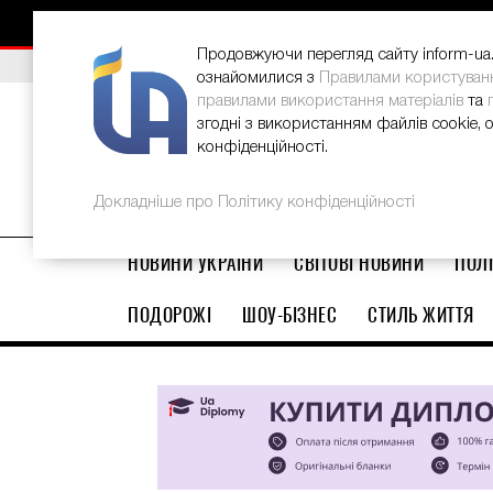
НОВИНИ
РЕКЛАМА
INFORM-UA
КОНТАКТИ
Продовжуючи перегляд сайту inform-ua.i
ВИБІР РЕДАКЦІЇ
В Україні стартував ювілейний Glo
ознайомилися з
Правилами користуван
правилами використання матеріалів
та
згодні з використанням файлів cookie, 
конфіденційності.
Докладніше про Політику конфіденційності
НОВИНИ УКРАЇНИ
СВІТОВІ НОВИНИ
ПОЛІ
ПОДОРОЖІ
ШОУ-БІЗНЕС
СТИЛЬ ЖИТТЯ