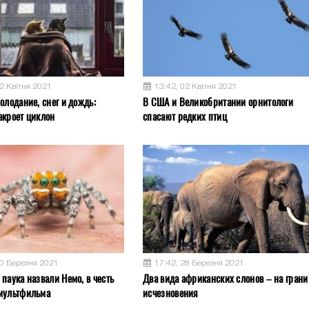
02 Квітня 2021
13:42, 02 Квітня 2021
олодание, снег и дождь:
В США и Великобритании орнитологи
акроет циклон
спасают редких птиц
30 Березня 2021
17:42, 28 Березня 2021
паука назвали Немо, в честь
Два вида африканских слонов – на грани
мультфильма
исчезновения