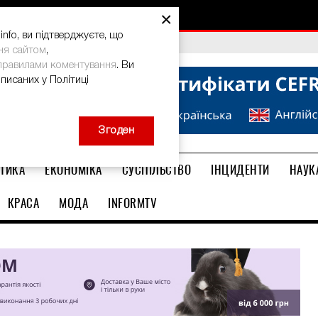
×
nfo, ви підтверджуєте, що
bal Teacher Prize-2026
ня сайтом
,
правилами коментування
. Ви
описаних у Політиці
Згоден
ТИКА
ЕКОНОМІКА
СУСПІЛЬСТВО
ІНЦИДЕНТИ
НАУК
КРАСА
МОДА
INFORMTV