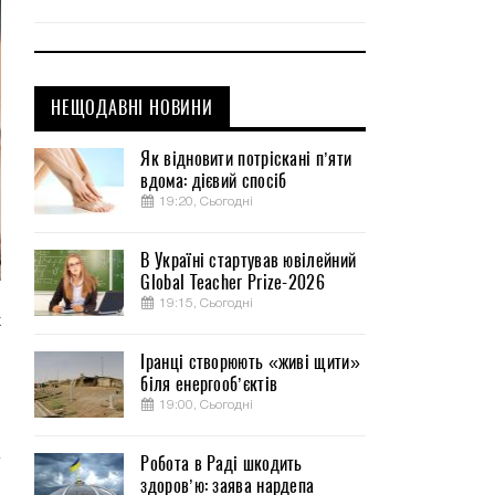
НЕЩОДАВНІ НОВИНИ
Як відновити потріскані п’яти
вдома: дієвий спосіб
19:20, Сьогодні
В Україні стартував ювілейний
Global Teacher Prize-2026
19:15, Сьогодні
х
ы
Іранці створюють «живі щити»
й
біля енергооб’єктів
и
19:00, Сьогодні
Робота в Раді шкодить
здоров’ю: заява нардепа