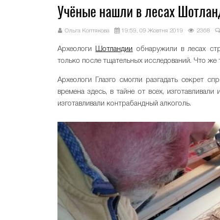
Учёные нашли в лесах Шотлан
Ольга Коптякова
19:59, 09 Жовтня 2019
2368
Археологи
Шотландии
обнаружили в лесах стр
только после тщательных исследований. Что же
Археологи Глазго смогли разгадать секрет сп
времена здесь, в тайне от всех, изготавливал
изготавливали контрабандный алкоголь.