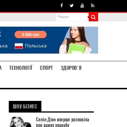
А
ТЕХНОЛОГІЇ
СПОРТ
ЗДОРОВ'Я
ШОУ-БІЗНЕС
Селін Діон вперше розповіла
про важку хворобу