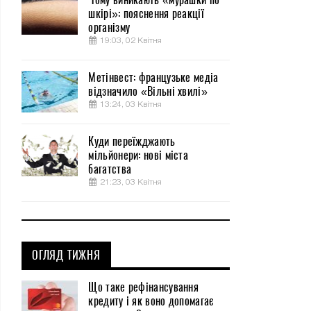
шкірі»: пояснення реакції
організму
19:03, 02 Квітня
Метінвест: французьке медіа
відзначило «Вільні хвилі»
13:24, 03 Квітня
Куди переїжджають
мільйонери: нові міста
багатства
21:23, 03 Квітня
ОГЛЯД ТИЖНЯ
Що таке рефінансування
кредиту і як воно допомагає