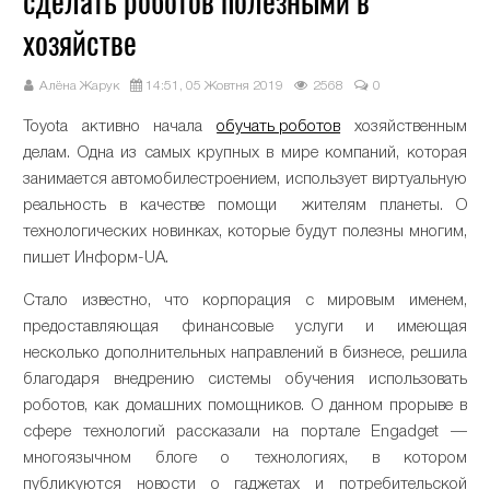
сделать роботов полезными в
хозяйстве
Алёна Жарук
14:51, 05 Жовтня 2019
2568
0
Toyota активно начала
обучать роботов
хозяйственным
делам. Одна из самых крупных в мире компаний, которая
занимается автомобилестроением, использует виртуальную
реальность в качестве помощи жителям планеты. О
технологических новинках, которые будут полезны многим,
пишет Информ-UA.
Стало известно, что корпорация с мировым именем,
предоставляющая финансовые услуги и имеющая
несколько дополнительных направлений в бизнесе, решила
благодаря внедрению системы обучения использовать
роботов, как домашних помощников. О данном прорыве в
сфере технологий рассказали на портале Engadget —
многоязычном блоге о технологиях, в котором
публикуются новости о гаджетах и потребительской