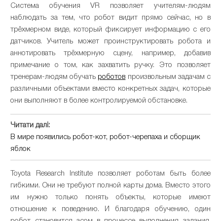
fullsc
Система обучения VR позволяет учителям-людям
наблюдать за тем, что робот видит прямо сейчас, но в
трёхмерном виде, который фиксирует информацию с его
датчиков. Учитель может проинструктировать робота и
аннотировать трёхмерную сцену, например, добавив
примечание о том, как захватить ручку. Это позволяет
тренерам-людям обучать
роботов
произвольным задачам с
различными объектами вместо конкретных задач, которые
они выполняют в более контролируемой обстановке.
Читати далі:
В мире появились робот-кот, робот-черепаха и сборщик
яблок
Toyota Research Institute позволяет роботам быть более
гибкими. Они не требуют полной карты дома. Вместо этого
им нужно только понять объекты, которые имеют
отношение к поведению. И благодаря обучению, один
робот становится асом в процессе выполнения задания,