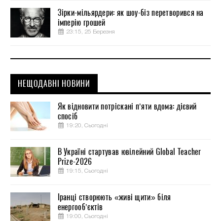
Зірки-мільярдери: як шоу-біз перетворився на
імперію грошей
23:15, 25 Березня
НЕЩОДАВНІ НОВИНИ
Як відновити потріскані п’яти вдома: дієвий
спосіб
19:20, Сьогодні
В Україні стартував ювілейний Global Teacher
Prize-2026
19:15, Сьогодні
Іранці створюють «живі щити» біля
енергооб’єктів
19:00, Сьогодні