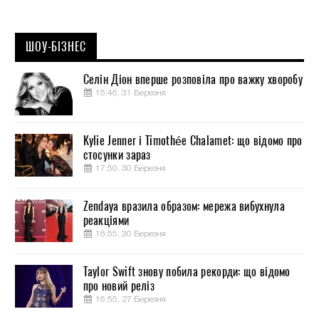
ШОУ-БІЗНЕС
Селін Діон вперше розповіла про важку хворобу
15:46, 31 Березня
Kylie Jenner і Timothée Chalamet: що відомо про
стосунки зараз
17:50, 30 Березня
Zendaya вразила образом: мережа вибухнула
реакціями
16:55, 30 Березня
Taylor Swift знову побила рекорди: що відомо
про новий реліз
16:55, 27 Березня