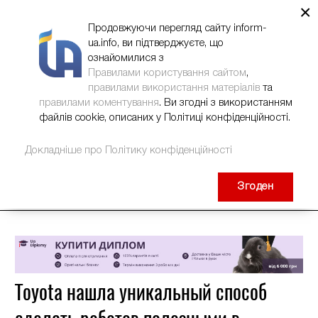
×
НОВИНИ
РЕКЛАМА
INFORM-UA
КОНТАКТИ
Продовжуючи перегляд сайту inform-
ua.info, ви підтверджуєте, що
ознайомилися з
Правилами користування сайтом
,
правилами використання матеріалів
та
правилами коментування
. Ви згодні з використанням
файлів cookie, описаних у Політиці конфіденційності.
Докладніше про Політику конфіденційності
Згоден
Toyota нашла уникальный способ