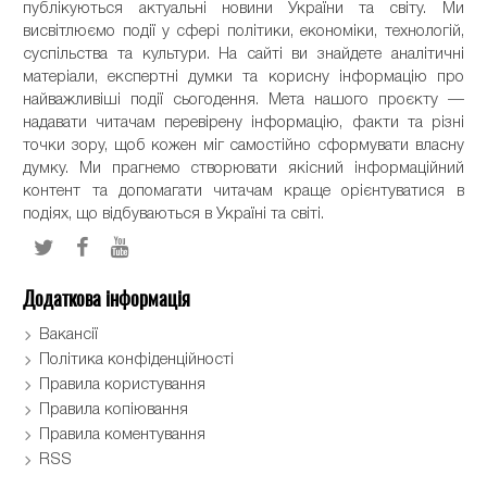
публікуються актуальні новини України та світу. Ми
висвітлюємо події у сфері політики, економіки, технологій,
суспільства та культури. На сайті ви знайдете аналітичні
матеріали, експертні думки та корисну інформацію про
найважливіші події сьогодення. Мета нашого проєкту —
надавати читачам перевірену інформацію, факти та різні
точки зору, щоб кожен міг самостійно сформувати власну
думку. Ми прагнемо створювати якісний інформаційний
контент та допомагати читачам краще орієнтуватися в
подіях, що відбуваються в Україні та світі.
Додаткова інформація
Вакансії
Політика конфіденційності
Правила користування
Правила копіювання
Правила коментування
RSS