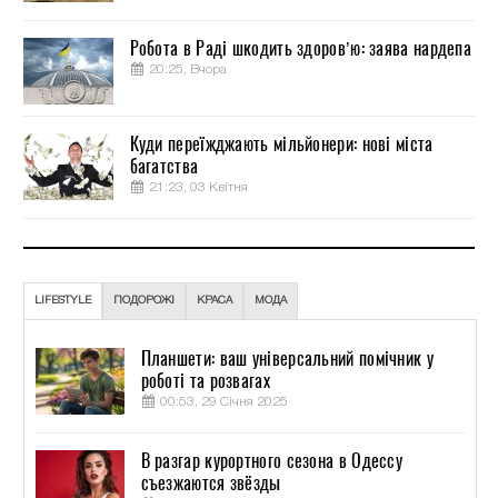
Робота в Раді шкодить здоров’ю: заява нардепа
20:25, Вчора
Куди переїжджають мільйонери: нові міста
багатства
21:23, 03 Квітня
LIFESTYLE
ПОДОРОЖІ
КРАСА
МОДА
Планшети: ваш універсальний помічник у
роботі та розвагах
00:53, 29 Січня 2025
В разгар курортного сезона в Одессу
съезжаются звёзды