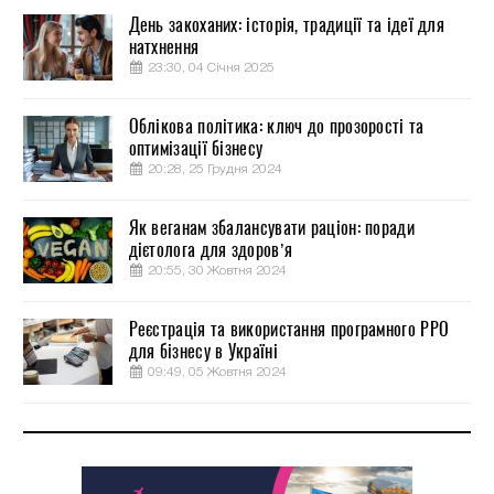
День закоханих: історія, традиції та ідеї для
натхнення
23:30, 04 Січня 2025
Облікова політика: ключ до прозорості та
оптимізації бізнесу
20:28, 25 Грудня 2024
Як веганам збалансувати раціон: поради
дієтолога для здоров’я
20:55, 30 Жовтня 2024
Реєстрація та використання програмного РРО
для бізнесу в Україні
09:49, 05 Жовтня 2024