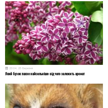
23:04, 25 Березня
Який бузок пахне найсильніше: від чого залежить аромат