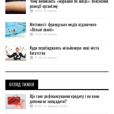
Чому виникають «мурашки по шкірі»: пояснення
реакції організму
19:03, 02 Квітня
Метінвест: французьке медіа відзначило
«Вільні хвилі»
13:24, 03 Квітня
Куди переїжджають мільйонери: нові міста
багатства
21:23, 03 Квітня
ОГЛЯД ТИЖНЯ
Що таке рефінансування кредиту і як воно
допомагає заощадити?
20:33, 31 Березня 2025