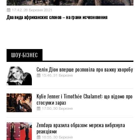
17:42, 28 Березня 2021
Два вида африканских слонов – на грани исчезновения
ШОУ-БІЗНЕС
Селін Діон вперше розповіла про важку хворобу
15:46, 31 Березня
Kylie Jenner і Timothée Chalamet: що відомо про
стосунки зараз
17:50, 30 Березня
Zendaya вразила образом: мережа вибухнула
реакціями
16:55, 30 Березня