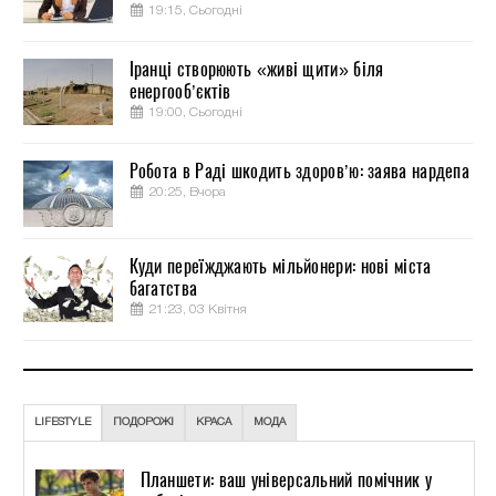
19:15, Сьогодні
Іранці створюють «живі щити» біля
енергооб’єктів
19:00, Сьогодні
Робота в Раді шкодить здоров’ю: заява нардепа
20:25, Вчора
Куди переїжджають мільйонери: нові міста
багатства
21:23, 03 Квітня
LIFESTYLE
ПОДОРОЖІ
КРАСА
МОДА
Планшети: ваш універсальний помічник у