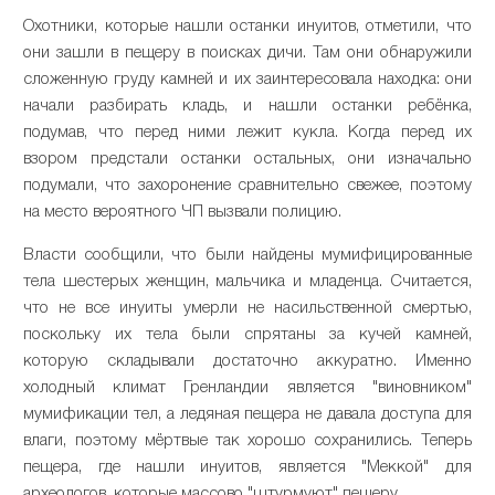
Охотники, которые нашли останки инуитов, отметили, что
они зашли в пещеру в поисках дичи. Там они обнаружили
сложенную груду камней и их заинтересовала находка: они
начали разбирать кладь, и нашли останки ребёнка,
подумав, что перед ними лежит кукла. Когда перед их
взором предстали останки остальных, они изначально
подумали, что захоронение сравнительно свежее, поэтому
на место вероятного ЧП вызвали полицию.
Власти сообщили, что были найдены мумифицированные
тела шестерых женщин, мальчика и младенца. Считается,
что не все инуиты умерли не насильственной смертью,
поскольку их тела были спрятаны за кучей камней,
которую складывали достаточно аккуратно. Именно
холодный климат Гренландии является "виновником"
мумификации тел, а ледяная пещера не давала доступа для
влаги, поэтому мёртвые так хорошо сохранились. Теперь
пещера, где нашли инуитов, является "Меккой" для
археологов, которые массово "штурмуют" пещеру.