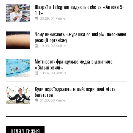
Шахраї в Telegram видають себе за «Аптека 9-
1-1»
23:29, 01 Квітня
Чому виникають «мурашки по шкірі»: пояснення
реакції організму
19:03, 02 Квітня
Метінвест: французьке медіа відзначило
«Вільні хвилі»
13:24, 03 Квітня
Куди переїжджають мільйонери: нові міста
багатства
21:23, 03 Квітня
ОГЛЯД ТИЖНЯ