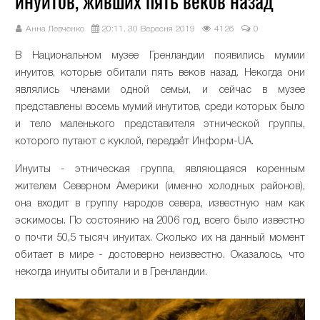
инуитов, живших пять веков назад
Анна Левченко
20:11, 30 Вересня 2019
4126
0
В Национальном музее Гренландии появились мумии
инуитов, которые обитали пять веков назад. Некогда они
являлись членами одной семьи, и сейчас в музее
представлены восемь мумий инутитов, среди которых было
и тело маленького представителя этнической группы,
которого путают с куклой, передаёт Информ-UA.
Инуиты - этническая группа, являющаяся коренным
жителем Северном Америки (именно холодных районов),
она входит в группу народов севера, известную нам как
эскимосы. По состоянию на 2006 год, всего было известно
о почти 50,5 тысяч инуитах. Сколько их на данный момент
обитает в мире - достоверно неизвестно. Оказалось, что
некогда инуиты обитали и в Гренландии.