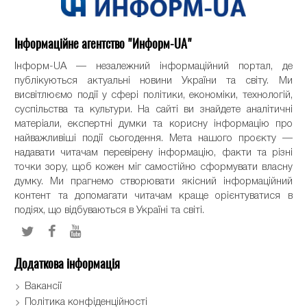
Інформаційне агентство "Информ-UA"
Інформ-UA — незалежний інформаційний портал, де
публікуються актуальні новини України та світу. Ми
висвітлюємо події у сфері політики, економіки, технологій,
суспільства та культури. На сайті ви знайдете аналітичні
матеріали, експертні думки та корисну інформацію про
найважливіші події сьогодення. Мета нашого проєкту —
надавати читачам перевірену інформацію, факти та різні
точки зору, щоб кожен міг самостійно сформувати власну
думку. Ми прагнемо створювати якісний інформаційний
контент та допомагати читачам краще орієнтуватися в
подіях, що відбуваються в Україні та світі.
Додаткова інформація
Вакансії
Політика конфіденційності