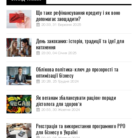
Що таке рефінансування кредиту і як воно
допомагає заощадити?
20:33, 31 Березня 2025
День закоханих: історія, традиції та ідеї для
натхнення
23:30, 04 Січня 2025
Облікова політика: ключ до прозорості та
оптимізації бізнесу
20:28, 25 Грудня 2024
Як веганам збалансувати раціон: поради
дієтолога для здоров’я
20:55, 30 Жовтня 2024
Реєстрація та використання програмного РРО
для бізнесу в Україні