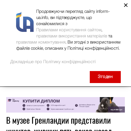
×
НОВИНИ
РЕКЛАМА
INFORM-UA
КОНТАКТИ
Продовжуючи перегляд сайту inform-
ua.info, ви підтверджуєте, що
ознайомилися з
Правилами користування сайтом
,
правилами використання матеріалів
та
правилами коментування
. Ви згодні з використанням
файлів cookie, описаних у Політиці конфіденційності.
Докладніше про Політику конфіденційності
Згоден
В музее Гренландии представили