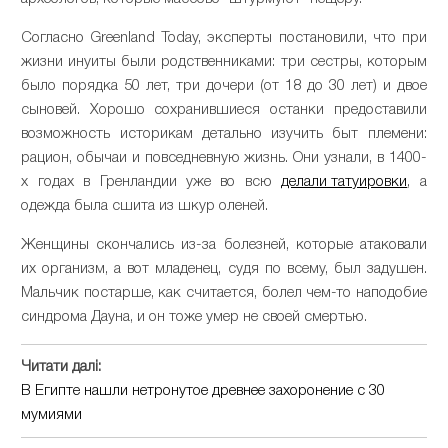
Согласно Greenland Today, эксперты постановили, что при
жизни инуиты были родственниками: три сестры, которым
было порядка 50 лет, три дочери (от 18 до 30 лет) и двое
сыновей. Хорошо сохранившиеся останки предоставили
возможность историкам детально изучить быт племени:
рацион, обычаи и повседневную жизнь. Они узнали, в 1400-
х годах в Гренландии уже во всю
делали татуировки
, а
одежда была сшита из шкур оленей.
Женщины скончались из-за болезней, которые атаковали
их организм, а вот младенец, судя по всему, был задушен.
Мальчик постарше, как считается, болел чем-то наподобие
синдрома Дауна, и он тоже умер не своей смертью.
Читати далі:
В Египте нашли нетронутое древнее захоронение с 30
мумиями