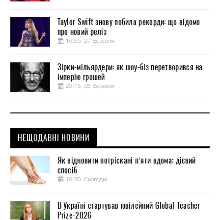
Taylor Swift знову побила рекорди: що відомо
про новий реліз
16:55, 27 Березня
Зірки-мільярдери: як шоу-біз перетворився на
імперію грошей
23:15, 25 Березня
НЕЩОДАВНІ НОВИНИ
Як відновити потріскані п’яти вдома: дієвий
спосіб
19:20, Сьогодні
В Україні стартував ювілейний Global Teacher
Prize-2026