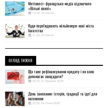
Метінвест: французьке медіа відзначило
«Вільні хвилі»
13:24, 03 Квітня
Куди переїжджають мільйонери: нові міста
багатства
21:23, 03 Квітня
ОГЛЯД ТИЖНЯ
Що таке рефінансування кредиту і як воно
допомагає заощадити?
20:33, 31 Березня 2025
День закоханих: історія, традиції та ідеї для
натхнення
23:30, 04 Січня 2025