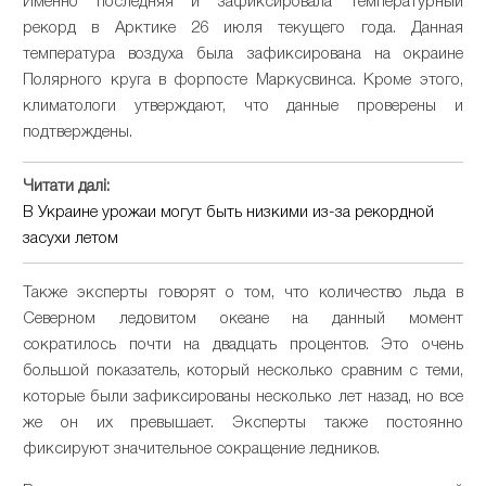
Именно последняя и зафиксировала температурный
рекорд в Арктике 26 июля текущего года. Данная
температура воздуха была зафиксирована на окраине
Полярного круга в форпосте Маркусвинса. Кроме этого,
климатологи утверждают, что данные проверены и
подтверждены.
Читати далі:
В Украине урожаи могут быть низкими из-за рекордной
засухи летом
Также эксперты говорят о том, что количество льда в
Северном ледовитом океане на данный момент
сократилось почти на двадцать процентов. Это очень
большой показатель, который несколько сравним с теми,
которые были зафиксированы несколько лет назад, но все
же он их превышает. Эксперты также постоянно
фиксируют значительное сокращение ледников.