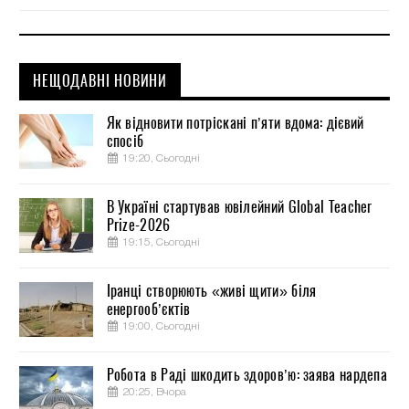
НЕЩОДАВНІ НОВИНИ
Як відновити потріскані п’яти вдома: дієвий
спосіб
19:20, Сьогодні
В Україні стартував ювілейний Global Teacher
Prize-2026
19:15, Сьогодні
Іранці створюють «живі щити» біля
енергооб’єктів
19:00, Сьогодні
Робота в Раді шкодить здоров’ю: заява нардепа
20:25, Вчора