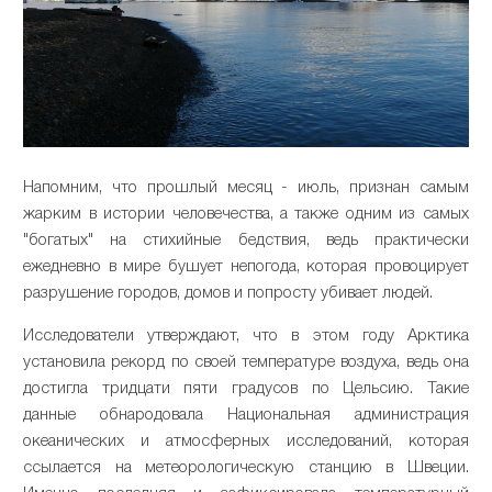
Напомним, что прошлый месяц - июль, признан самым
жарким в истории человечества, а также одним из самых
"богатых" на стихийные бедствия, ведь практически
ежедневно в мире бушует непогода, которая провоцирует
разрушение городов, домов и попросту убивает людей.
Исследователи утверждают, что в этом году Арктика
установила рекорд по своей температуре воздуха, ведь она
достигла тридцати пяти градусов по Цельсию. Такие
данные обнародовала Национальная администрация
океанических и атмосферных исследований, которая
ссылается на метеорологическую станцию в Швеции.