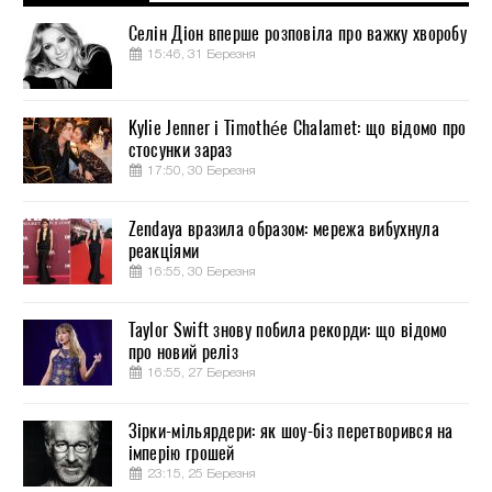
Селін Діон вперше розповіла про важку хворобу
15:46, 31 Березня
Kylie Jenner і Timothée Chalamet: що відомо про
стосунки зараз
17:50, 30 Березня
Zendaya вразила образом: мережа вибухнула
реакціями
16:55, 30 Березня
Taylor Swift знову побила рекорди: що відомо
про новий реліз
16:55, 27 Березня
Зірки-мільярдери: як шоу-біз перетворився на
імперію грошей
23:15, 25 Березня