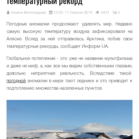
температурный рекорд
Ульяна Виноградова
15:00, 17 Серпня 2019
2421
0
Погодные аномалии продолжают удивлять мир. Недавно
самую высокую температуру воздуха зафиксировали на
Аляске. Вслед за ней отправилась Арктика, побив свои
температурные рекорды, сообщает Информ-UA.
Глобальное потепление - это уже не название мультфильма
и даже не миф, а, как все мы видим собственными глазами,
довольно неприятная реальность. Вследствие такой
погодной
аномалии в мире тают ледники и это приводит к
подтоплению множества населенных пунктов.