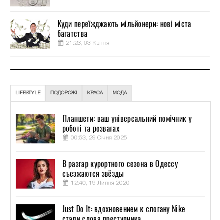
Куди переїжджають мільйонери: нові міста
багатства
21:23, 03 Квітня
LIFESTYLE
ПОДОРОЖІ
КРАСА
МОДА
Планшети: ваш універсальний помічник у
роботі та розвагах
00:53, 29 Січня 2025
В разгар курортного сезона в Одессу
съезжаются звёзды
12:40, 19 Липня 2020
Just Do It: вдохновением к слогану Nike
стали слова преступника