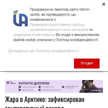
×
НОВИНИ
РЕКЛАМА
INFORM-UA
КОНТАКТИ
Продовжуючи перегляд сайту inform-
ua.info, ви підтверджуєте, що
ознайомилися з
Правилами користування сайтом
,
правилами використання матеріалів
та
правилами коментування
. Ви згодні з використанням
файлів cookie, описаних у Політиці конфіденційності.
Докладніше про Політику конфіденційності
Згоден
Жара в Арктике: зафиксирован