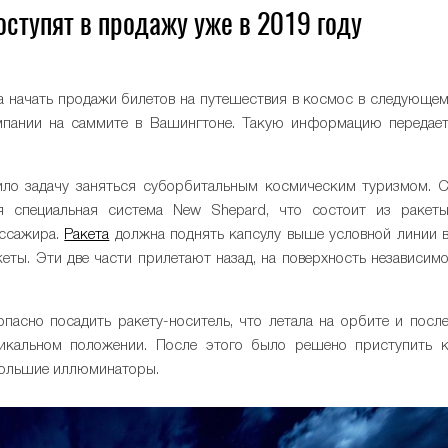
ступят в продажу уже в 2019 году
а начать продажи билетов на путешествия в космос в следующе
мпании на саммите в Вашингтоне. Такую информацию передае
авило задачу заняться суборбитальным космическим туризмом. 
я специальная система New Shepard, что состоит из ракет
ассажира.
Ракета
должна поднять капсулу выше условной линии 
кеты. Эти две части прилетают назад, на поверхность независим
пасно посадить ракету-носитель, что летала на орбите и посл
икальном положении. После этого было решено приступить 
большие иллюминаторы.