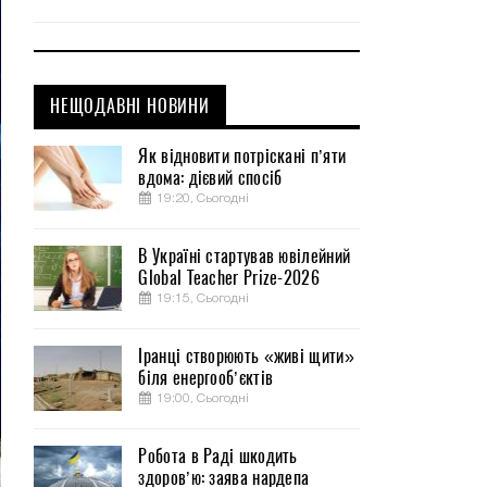
НЕЩОДАВНІ НОВИНИ
Як відновити потріскані п’яти
вдома: дієвий спосіб
19:20, Сьогодні
В Україні стартував ювілейний
Global Teacher Prize-2026
19:15, Сьогодні
Іранці створюють «живі щити»
біля енергооб’єктів
19:00, Сьогодні
Робота в Раді шкодить
здоров’ю: заява нардепа