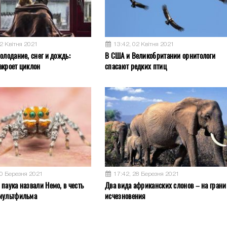
02 Квітня 2021
13:42, 02 Квітня 2021
олодание, снег и дождь:
В США и Великобритании орнитологи
акроет циклон
спасают редких птиц
30 Березня 2021
17:42, 28 Березня 2021
паука назвали Немо, в честь
Два вида африканских слонов – на грани
мультфильма
исчезновения