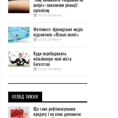
шкірі»: пояснення реакції
організму
19:03, 02 Квітня
Метінвест: французьке медіа
відзначило «Вільні хвилі»
13:24, 03 Квітня
Куди переїжджають
мільйонери: нові міста
багатства
21:23, 03 Квітня
ОГЛЯД ТИЖНЯ
Що таке рефінансування
кредиту і як воно допомагає