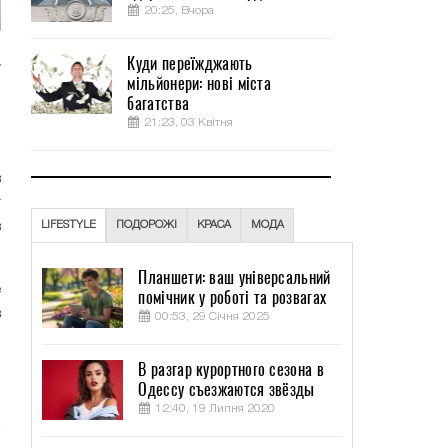
20:25, Вчора
Куди переїжджають
у
мільйонери: нові міста
о
багатства
21:23, 03 Квітня
.
в
т
в
LIFESTYLE
ПОДОРОЖІ
КРАСА
МОДА
Планшети: ваш універсальний
е
помічник у роботі та розвагах
в
00:53, 29 Січня 2025
л
В разгар курортного сезона в
Одессу съезжаются звёзды
12:40, 19 Липня 2020