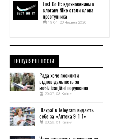
Just Do It: вдохновением к
слогану Nike стали слова
преступника
19:04, 23 Червня 2020
ПОПУЛЯРНІ ПОСТИ
Рада хоче посилити
відповідальність за
мобілізаційні порушення
20:07, 03 Квітня
Шахраї в Telegram видають
себе за «Аптека 9-1-1»
23:29, 01 Квітня
Чому виникають «мурашки по