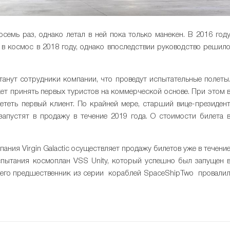
семь раз, однако летал в ней пока только манекен. В 2016 год
 в космос в 2018 году, однако впоследствии руководство решил
станут сотрудники компании, что проведут испытательные полеты
т принять первых туристов на коммерческой основе. При этом 
ететь первый клиент. По крайней мере, старший вице-президен
запустят в продажу в течение 2019 года. О стоимости билета 
ания Virgin Galactic осуществляет продажу билетов уже в течени
спытания космоплан VSS Unity, который успешно был запущен 
о его предшественник из серии кораблей SpaceShipTwo провали