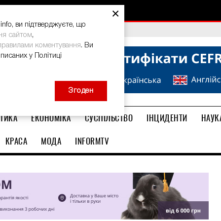
×
nfo, ви підтверджуєте, що
bal Teacher Prize-2026
ня сайтом
,
правилами коментування
. Ви
описаних у Політиці
Згоден
ТИКА
ЕКОНОМІКА
СУСПІЛЬСТВО
ІНЦИДЕНТИ
НАУК
КРАСА
МОДА
INFORMTV