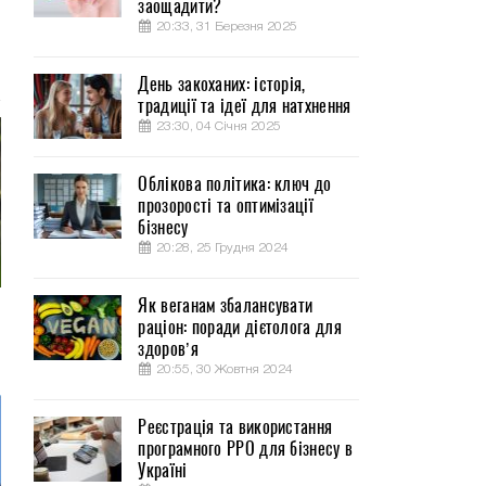
заощадити?
20:33, 31 Березня 2025
День закоханих: історія,
традиції та ідеї для натхнення
23:30, 04 Січня 2025
Облікова політика: ключ до
прозорості та оптимізації
бізнесу
20:28, 25 Грудня 2024
Як веганам збалансувати
раціон: поради дієтолога для
здоров’я
20:55, 30 Жовтня 2024
Реєстрація та використання
програмного РРО для бізнесу в
Україні