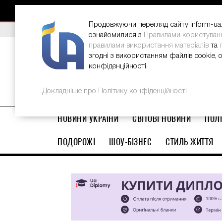
НОВИНИ
РЕКЛАМА
INFORM-UA
КОНТАКТИ
Продовжуючи перегляд сайту inform-ua.i
ВИБІР РЕДАКЦІЇ
В Україні стартував ювілейний Glo
ознайомилися з
Правилами користуван
правилами використання матеріалів
та
згодні з використанням файлів cookie, 
конфіденційності.
Докладніше про Політику конфіденційності
НОВИНИ УКРАЇНИ
СВІТОВІ НОВИНИ
ПОЛІ
ПОДОРОЖІ
ШОУ-БІЗНЕС
СТИЛЬ ЖИТТЯ