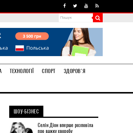
А
ТЕХНОЛОГІЇ
СПОРТ
ЗДОРОВ'Я
ШОУ-БІЗНЕС
Селін Діон вперше розповіла
про важку хворобу