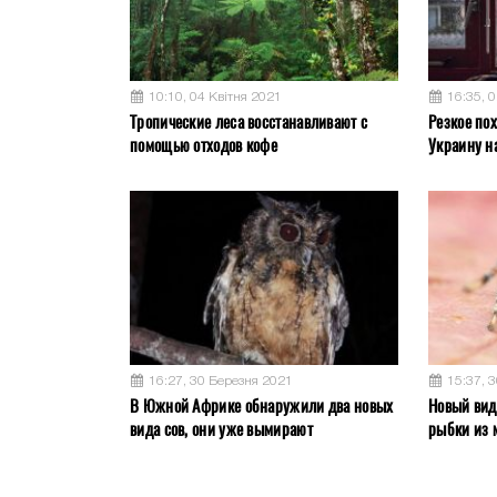
10:10, 04 Квітня 2021
16:35, 
Тропические леса восстанавливают с
Резкое пох
помощью отходов кофе
Украину н
16:27, 30 Березня 2021
15:37, 
В Южной Африке обнаружили два новых
Новый вид 
вида сов, они уже вымирают
рыбки из 