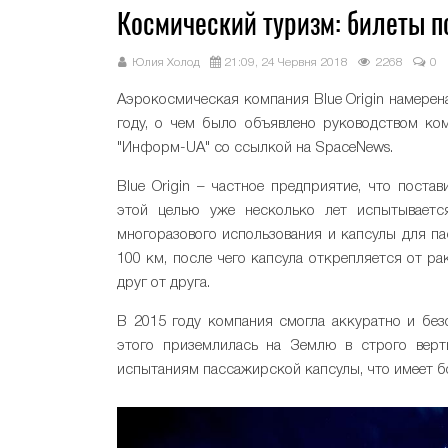
Космический туризм: билеты по
Юлия Холод
21:09, 24 Червня 2018
2268
0
Аэрокосмическая компания Blue Origin намерен
году, о чем было объявлено руководством ко
"Информ-UA" со ссылкой на SpaceNews.
Blue Origin – частное предприятие, что пост
этой целью уже несколько лет испытываетс
многоразового использования и капсулы для п
100 км, после чего капсула открепляется от ра
друг от друга.
В 2015 году компания смогла аккуратно и безо
этого приземлилась на Землю в строго верт
испытаниям пассажирской капсулы, что имеет 