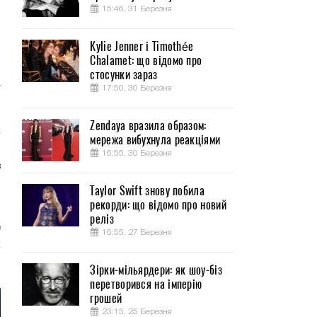
15:46, 31 Березня
Kylie Jenner і Timothée
Chalamet: що відомо про
м
стосунки зараз
т
17:50, 30 Березня
Zendaya вразила образом:
С
мережа вибухнула реакціями
ы
16:55, 30 Березня
в
о
Taylor Swift знову побила
рекорди: що відомо про новий
реліз
е
16:55, 27 Березня
к
Зірки-мільярдери: як шоу-біз
перетворився на імперію
грошей
23:15, 25 Березня