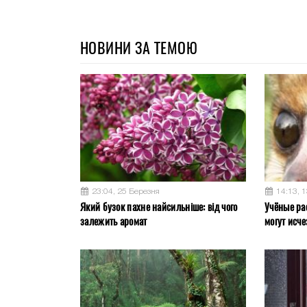
НОВИНИ ЗА ТЕМОЮ
23:04, 25 Березня
14:13, 
Який бузок пахне найсильніше: від чого
Учёные ра
залежить аромат
могут исче