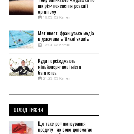
и
шкірі»: пояснення реакції
а
організму
19:03, 02 Квітня
Метінвест: французьке медіа
відзначило «Вільні хвилі»
13:24, 03 Квітня
Куди переїжджають
мільйонери: нові міста
багатства
21:23, 03 Квітня
ОГЛЯД ТИЖНЯ
Що таке рефінансування
кредиту і як воно допомагає