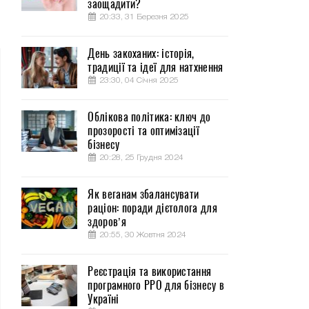
заощадити?
20:33, 31 Березня 2025
День закоханих: історія,
традиції та ідеї для натхнення
23:30, 04 Січня 2025
Облікова політика: ключ до
прозорості та оптимізації
бізнесу
20:28, 25 Грудня 2024
Як веганам збалансувати
раціон: поради дієтолога для
здоров’я
20:55, 30 Жовтня 2024
Реєстрація та використання
програмного РРО для бізнесу в
Україні