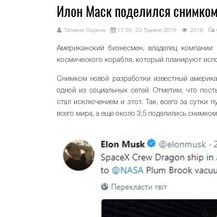
Илон Маск поделился снимком
Татьяна Ларина
17:39, 22 Травня 2018
2318
Американский бизнесмен, владелец компани
космического корабля, который планируют испо
Снимком новой разработки известный америка
одной из социальных сетей. Отметим, что пос
стал исключением и этот. Так, всего за сутки
всего мира, а еще около 3,5 поделились снимком