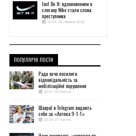
Just Do It: вдохновением к
слогану Nike стали слова
преступника
19:04, 23 Червня 2020
ПОПУЛЯРНІ ПОСТИ
,
Рада хоче посилити
к
відповідальність за
о
мобілізаційні порушення
20:07, 03 Квітня
т
Шахраї в Telegram видають
.
себе за «Аптека 9-1-1»
а
23:29, 01 Квітня
Чому виникають «мурашки по