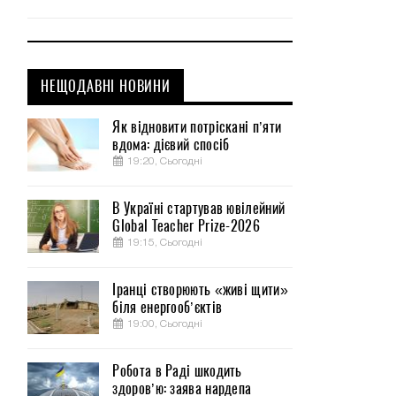
НЕЩОДАВНІ НОВИНИ
Як відновити потріскані п’яти
вдома: дієвий спосіб
19:20, Сьогодні
В Україні стартував ювілейний
Global Teacher Prize-2026
19:15, Сьогодні
Іранці створюють «живі щити»
біля енергооб’єктів
19:00, Сьогодні
Робота в Раді шкодить
здоров’ю: заява нардепа