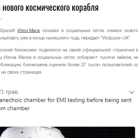
 нового космического корабля
0
и SpaceX
Илон Маск
показал в социальных сетях снимок новог
льзовать уже в конце нынешнего года, передает "Информ-UA".
нский бизнесмен поделился на своей официальной страничке 
ты Илона Маска в социальных сетях собирают тысячи лайков, н
 публикацию бизнесмена оценили более 27 тысяч пользователей с
 на своих страницах.