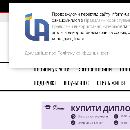
НОВИНИ
РЕКЛАМА
INFORM-UA
КОНТАКТИ
Продовжуючи перегляд сайту inform-ua.i
ВИБІР РЕДАКЦІЇ
В Україні стартував ювілейний Glo
ознайомилися з
Правилами користуван
правилами використання матеріалів
та
згодні з використанням файлів cookie, 
конфіденційності.
Докладніше про Політику конфіденційності
НОВИНИ УКРАЇНИ
СВІТОВІ НОВИНИ
ПОЛІ
ПОДОРОЖІ
ШОУ-БІЗНЕС
СТИЛЬ ЖИТТЯ