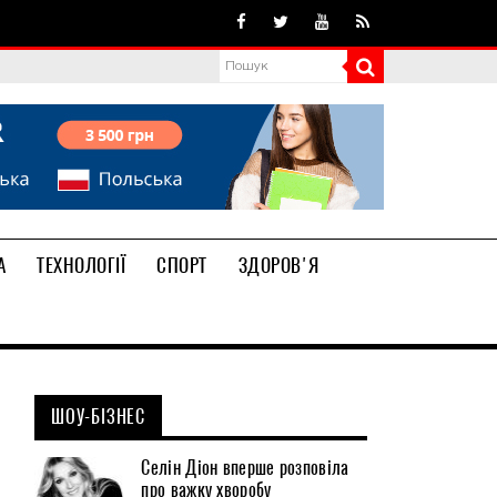
А
ТЕХНОЛОГІЇ
СПОРТ
ЗДОРОВ'Я
ШОУ-БІЗНЕС
Селін Діон вперше розповіла
про важку хворобу