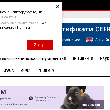
×
nfo, ви підтверджуєте, що
bal Teacher Prize-2026
ня сайтом
,
правилами коментування
. Ви
описаних у Політиці
Згоден
ТИКА
ЕКОНОМІКА
СУСПІЛЬСТВО
ІНЦИДЕНТИ
НАУК
КРАСА
МОДА
INFORMTV