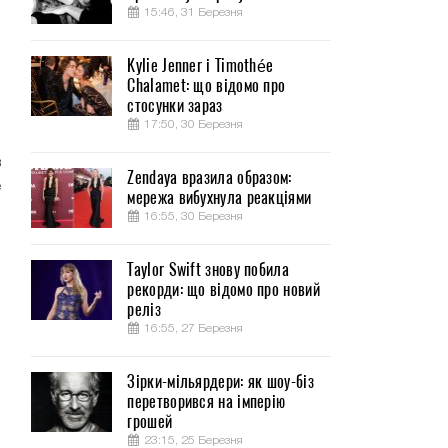
15:46, 31 Березня
Kylie Jenner і Timothée
Chalamet: що відомо про
о
стосунки зараз
17:50, 30 Березня
в
Zendaya вразила образом:
е
мережа вибухнула реакціями
о
16:55, 30 Березня
Taylor Swift знову побила
рекорди: що відомо про новий
реліз
16:55, 27 Березня
Зірки-мільярдери: як шоу-біз
перетворився на імперію
грошей
23:15, 25 Березня