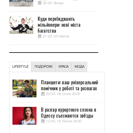
20:25, Вчора
Куди переїжджають
мільйонери: нові міста
багатства
21:23, 03 Квітня
LIFESTYLE
ПОДОРОЖІ
КРАСА
МОДА
Планшети: ваш універсальний
помічник у роботі та розвагах
00:53, 29 Січня 2025
В разгар курортного сезона в
Одессу съезжаются звёзды
12:40, 19 Липня 2020