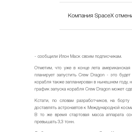
Компания SpaceX отменил
- сообщили Илон Маск своим подписчикам.
Отметим, что уже в конце лета американска
планирует запустить Crew Dragon - это будет
корабля также запланирован в нынешнем году, н
график запуска корабля Crew Dragon может сдви
Кстати, по словам разработчиков, на борту
доставлять астронавтов к Международной косми
В то же время стартовая масса аппарата сос
превышать 3,3 тонн.