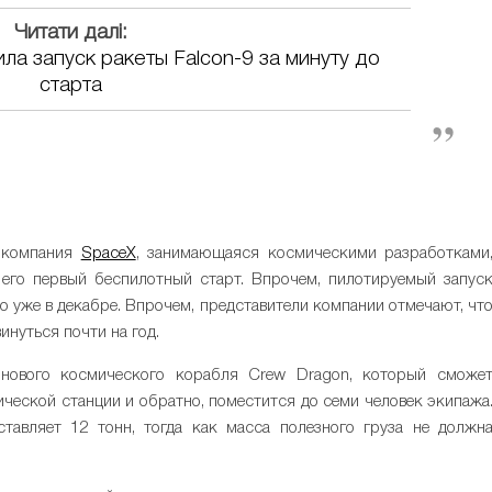
Читати далі:
а запуск ракеты Falcon-9 за минуту до
старта
я компания
SpaceX
, занимающаяся космическими разработками
 его первый беспилотный старт. Впрочем, пилотируемый запус
о уже в декабре. Впрочем, представители компании отмечают, чт
нуться почти на год.
 нового космического корабля Crew Dragon, который сможе
ческой станции и обратно, поместится до семи человек экипажа
тавляет 12 тонн, тогда как масса полезного груза не должн