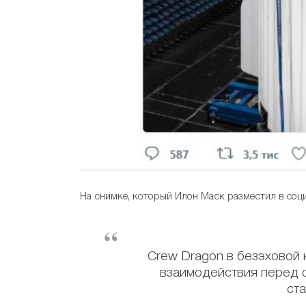
На снимке, который Илон Маск разместил в соц
Crew Dragon в безэховой 
взаимодействия перед 
ст