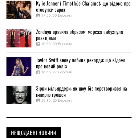
Kylie Jenner і Timothée Chalamet: що відомо про
стосунки зараз
17:50, 30 Березня
Zendaya вразила образом: мережа вибухнула
реакціями
16:55, 30 Березня
Taylor Swift знову побила рекорди: що відомо
про новий реліз
16:55, 27 Березня
Зірки-мільярдери: як шоу-біз перетворився на
імперію грошей
23:15, 25 Березня
НЕЩОДАВНІ НОВИНИ