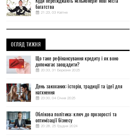
Куди переїжджають мільйонери: нові міста
багатства
21:23, 03 Квітня
ОГЛЯД ТИЖНЯ
Що таке рефінансування кредиту і як воно
допомагає заощадити?
20:33, 31 Березня 2025
День закоханих: історія, традиції та ідеї для
натхнення
23:30, 04 Січня 2025
Облікова політика: ключ до прозорості та
оптимізації бізнесу
20:28, 25 Грудня 2024