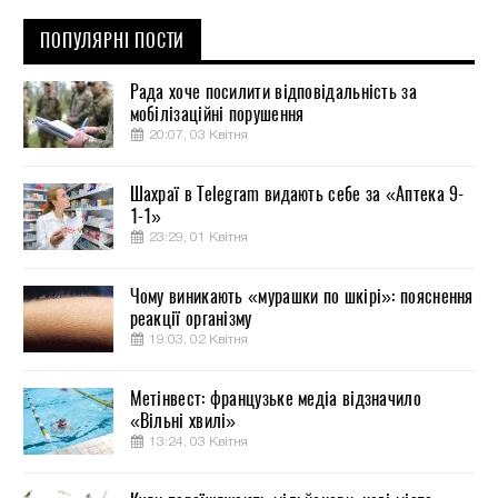
ПОПУЛЯРНІ ПОСТИ
Рада хоче посилити відповідальність за
мобілізаційні порушення
20:07, 03 Квітня
Шахраї в Telegram видають себе за «Аптека 9-
1-1»
23:29, 01 Квітня
Чому виникають «мурашки по шкірі»: пояснення
реакції організму
19:03, 02 Квітня
Метінвест: французьке медіа відзначило
«Вільні хвилі»
13:24, 03 Квітня