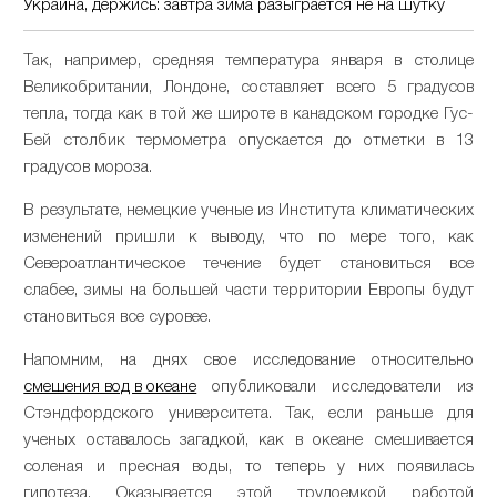
Украина, держись: завтра зима разыграется не на шутку
Так, например, средняя температура января в столице
Великобритании, Лондоне, составляет всего 5 градусов
тепла, тогда как в той же широте в канадском городке Гус-
Бей столбик термометра опускается до отметки в 13
градусов мороза.
В результате, немецкие ученые из Института климатических
изменений пришли к выводу, что по мере того, как
Североатлантическое течение будет становиться все
слабее, зимы на большей части территории Европы будут
становиться все суровее.
Напомним, на днях свое исследование относительно
смешения вод в океане
опубликовали исследователи из
Стэндфордского университета. Так, если раньше для
ученых оставалось загадкой, как в океане смешивается
соленая и пресная воды, то теперь у них появилась
гипотеза. Оказывается этой трудоемкой работой