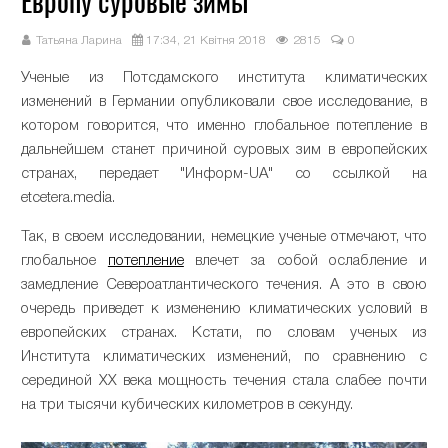
Европу суровые зимы
Татьяна Ларина
17:34, 21 Квітня 2018
2815
0
Ученые из Потсдамского института климатических
изменений в Германии опубликовали свое исследование, в
котором говорится, что именно глобальное потепление в
дальнейшем станет причиной суровых зим в европейских
странах, передает "Информ-UA" со ссылкой на
etcetera.media.
Так, в своем исследовании, немецкие ученые отмечают, что
глобальное
потепление
влечет за собой ослабление и
замедление Североатлантического течения. А это в свою
очередь приведет к изменению климатических условий в
европейских странах. Кстати, по словам ученых из
Института климатических изменений, по сравнению с
серединой ХХ века мощность течения стала слабее почти
на три тысячи кубических километров в секунду.