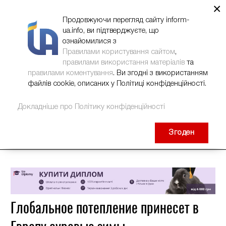
×
НОВИНИ
РЕКЛАМА
INFORM-UA
КОНТАКТИ
Продовжуючи перегляд сайту inform-
ua.info, ви підтверджуєте, що
ознайомилися з
Правилами користування сайтом
,
правилами використання матеріалів
та
правилами коментування
. Ви згодні з використанням
файлів cookie, описаних у Політиці конфіденційності.
Докладніше про Політику конфіденційності
Згоден
Глобальное потепление принесет в