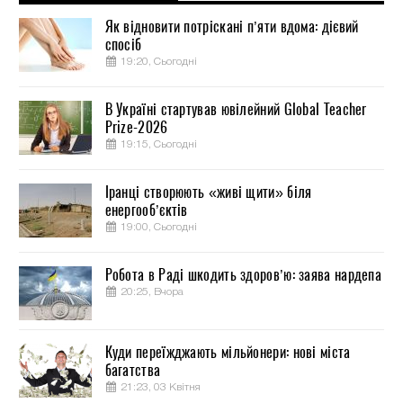
Як відновити потріскані п’яти вдома: дієвий
спосіб
19:20, Сьогодні
В Україні стартував ювілейний Global Teacher
Prize-2026
19:15, Сьогодні
Іранці створюють «живі щити» біля
енергооб’єктів
19:00, Сьогодні
Робота в Раді шкодить здоров’ю: заява нардепа
20:25, Вчора
Куди переїжджають мільйонери: нові міста
багатства
21:23, 03 Квітня