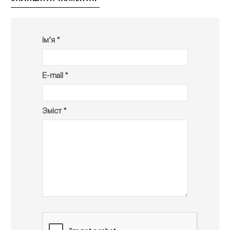
Ім’я *
E-mail *
Зміст *