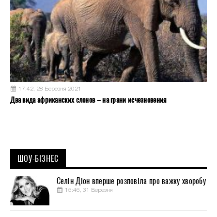
17:42, 28 Березня 2021
Два вида африканских слонов – на грани исчезновения
ШОУ-БІЗНЕС
Селін Діон вперше розповіла про важку хворобу
15:46, 31 Березня