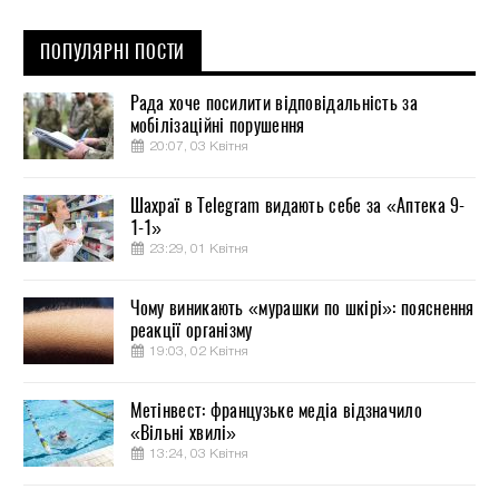
ПОПУЛЯРНІ ПОСТИ
Рада хоче посилити відповідальність за
мобілізаційні порушення
20:07, 03 Квітня
Шахраї в Telegram видають себе за «Аптека 9-
1-1»
23:29, 01 Квітня
Чому виникають «мурашки по шкірі»: пояснення
реакції організму
19:03, 02 Квітня
Метінвест: французьке медіа відзначило
«Вільні хвилі»
13:24, 03 Квітня