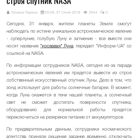
строя спутник NASA
Татьяна Ларина
09:06, 31 Січня 2018
2444
0
Сегодня, 31 января, жители планеты Земля смогут
наблюдать по истине уникальное астрономическое явление
- суперлуние, голубую Луну и затмение - все вместе они
носят название
"кровавая" Луна
, передает "Информ-UA" со
ссылкой на NASA.
По информации сотрудников NASA, сегодня из-за парада
астрономических явлений им придется вывести из строя
собственный искусственный спутник Луны. Дело в том, что
зонд использует для работы солнечные батареи. В момент,
когда Луна окажется в тени нашей планеты, а солнечный
свет не сможет достигать поверхности спутника,
оборудованию для нормальной работы придется
переключиться на резервное питание от аккумуляторов.
По предварительным данным, сотрудники космического
агентства приняли решение заранее временно отключить