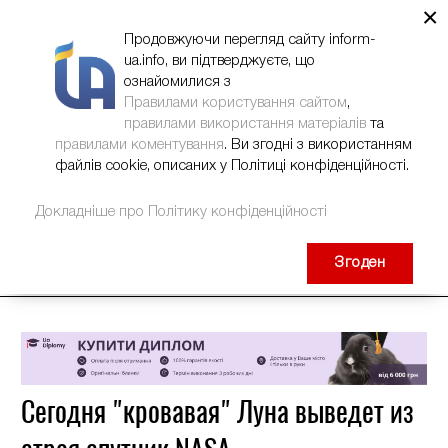
×
НОВИНИ
РЕКЛАМА
INFORM-UA
КОНТАКТИ
Продовжуючи перегляд сайту inform-
ua.info, ви підтверджуєте, що
ознайомилися з
Правилами користування сайтом
,
правилами використання матеріалів
та
правилами коментування
. Ви згодні з використанням
файлів cookie, описаних у Політиці конфіденційності.
Докладніше про Політику конфіденційності
Згоден
Сегодня "кровавая" Луна выведет из