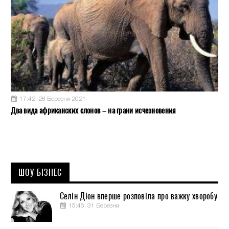
17:42, 28 Березня 2021
Два вида африканских слонов – на грани исчезновения
ШОУ-БІЗНЕС
Селін Діон вперше розповіла про важку хворобу
15:46, 31 Березня