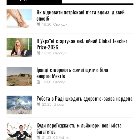
Як відновити потріскані п’яти вдома: дієвий
спосіб
19:20, Сьогодні
В Україні стартував ювілейний Global Teacher
Prize-2026
19:15, Сьогодні
Іранці створюють «живі щити» біля
енергооб’єктів
19:00, Сьогодні
Робота в Раді шкодить здоров’ю: заява нардепа
20:25, Вчора
Куди переїжджають мільйонери: нові міста
багатства
21:23, 03 Квітня