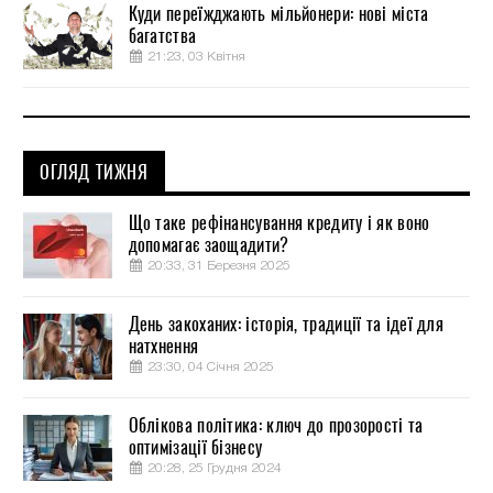
Куди переїжджають мільйонери: нові міста
багатства
21:23, 03 Квітня
ОГЛЯД ТИЖНЯ
Що таке рефінансування кредиту і як воно
допомагає заощадити?
20:33, 31 Березня 2025
День закоханих: історія, традиції та ідеї для
натхнення
23:30, 04 Січня 2025
Облікова політика: ключ до прозорості та
оптимізації бізнесу
20:28, 25 Грудня 2024