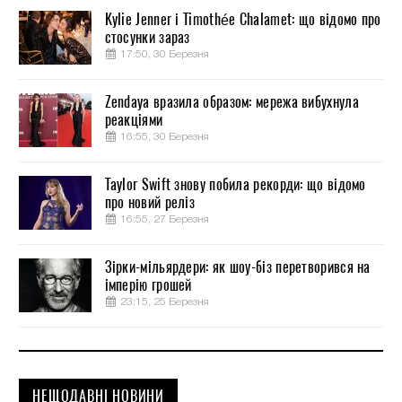
Kylie Jenner і Timothée Chalamet: що відомо про
стосунки зараз
17:50, 30 Березня
Zendaya вразила образом: мережа вибухнула
реакціями
16:55, 30 Березня
Taylor Swift знову побила рекорди: що відомо
про новий реліз
16:55, 27 Березня
Зірки-мільярдери: як шоу-біз перетворився на
імперію грошей
23:15, 25 Березня
НЕЩОДАВНІ НОВИНИ