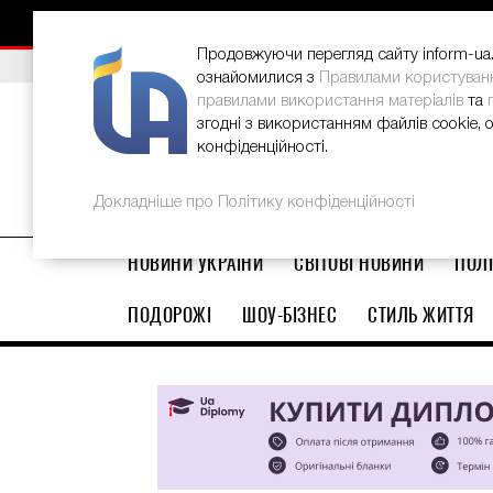
НОВИНИ
РЕКЛАМА
INFORM-UA
КОНТАКТИ
Продовжуючи перегляд сайту inform-ua.i
ВИБІР РЕДАКЦІЇ
В Україні стартував ювілейний Glo
ознайомилися з
Правилами користуван
правилами використання матеріалів
та
згодні з використанням файлів cookie, 
конфіденційності.
Докладніше про Політику конфіденційності
НОВИНИ УКРАЇНИ
СВІТОВІ НОВИНИ
ПОЛІ
ПОДОРОЖІ
ШОУ-БІЗНЕС
СТИЛЬ ЖИТТЯ