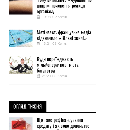
шкірі»: пояснення реакції
організму
19:03, 02 Квітня
Метінвест: французьке медіа
відзначило «Вільні хвилі»
13:24, 03 Квітня
Куди переїжджають
мільйонери: нові міста
багатства
21:23, 03 Квітня
а
ОГЛЯД ТИЖНЯ
л
е
Що таке рефінансування
о
кредиту і як воно допомагає