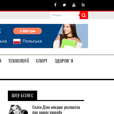
А
ТЕХНОЛОГІЇ
СПОРТ
ЗДОРОВ'Я
ШОУ-БІЗНЕС
Селін Діон вперше розповіла
про важку хворобу