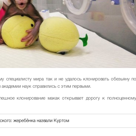
му специалисту мира так и не удалось клонировать обезьяну п
 академии наук справились с этим первыми.
спешное клонирование макак открывает дорогу к полноценном
кого: жеребёнка назвали Куртом