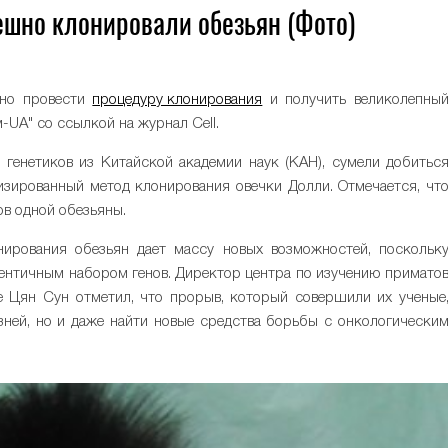
пешно клонировали обезьян (Фото)
чно провести
процедуру клонирования
и получить великолепны
м-UA" со ссылкой на журнал Cell.
 генетиков из Китайской академии наук (КАН), сумели добитьс
зированный метод клонирования овечки Долли. Отмечается, чт
ов одной обезьяны.
нирования обезьян дает массу новых возможностей, поскольк
дентичным набором генов. Директор центра по изучению примато
 Цян Сун отметил, что прорыв, который совершили их ученые
зней, но и даже найти новые средства борьбы с онкологически