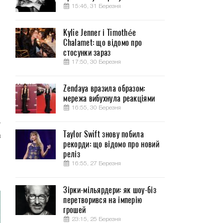
15:46, 31 Березня
Kylie Jenner і Timothée
Chalamet: що відомо про
й
стосунки зараз
17:50, 30 Березня
я
Zendaya вразила образом:
о
мережа вибухнула реакціями
16:55, 30 Березня
у
Taylor Swift знову побила
в
рекорди: що відомо про новий
,
реліз
м
16:55, 27 Березня
Зірки-мільярдери: як шоу-біз
перетворився на імперію
грошей
23:15, 25 Березня