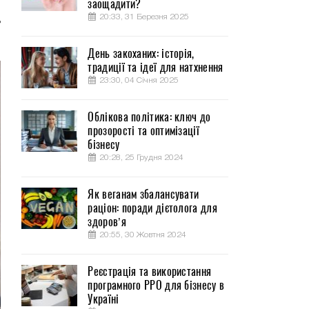
заощадити?
я
20:33, 31 Березня 2025
д
День закоханих: історія,
традиції та ідеї для натхнення
23:30, 04 Січня 2025
Облікова політика: ключ до
прозорості та оптимізації
бізнесу
20:28, 25 Грудня 2024
Як веганам збалансувати
раціон: поради дієтолога для
здоров’я
20:55, 30 Жовтня 2024
Реєстрація та використання
програмного РРО для бізнесу в
Україні