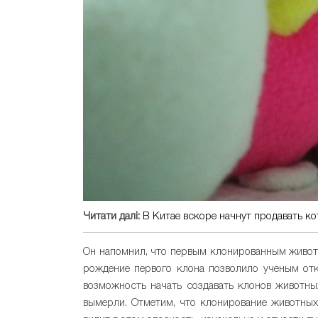
Читати далі:
В Китае вскоре начнут продавать к
Он напомнил, что первым клонированным животн
рождение первого клона позволило ученым отк
возможность начать создавать клонов животны
вымерли. Отметим, что клонирование животных,