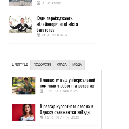
20:25, Вчора
Куди переїжджають
мільйонери: нові міста
багатства
21:23, 03 Квітня
LIFESTYLE
ПОДОРОЖІ
КРАСА
МОДА
Планшети: ваш універсальний
помічник у роботі та розвагах
00:53, 29 Січня 2025
В разгар курортного сезона в
Одессу съезжаются звёзды
12:40, 19 Липня 2020