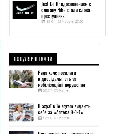
Just Do It: вдохновением к
слогану Nike стали слова
преступника
19:04, 23 Червня 2020
ПОПУЛЯРНІ ПОСТИ
Рада хоче посилити
відповідальність за
мобілізаційні порушення
20:07, 03 Квітня
Шахраї в Telegram видають
себе за «Аптека 9-1-1»
23:29, 01 Квітня
Чому виникають «мурашки по