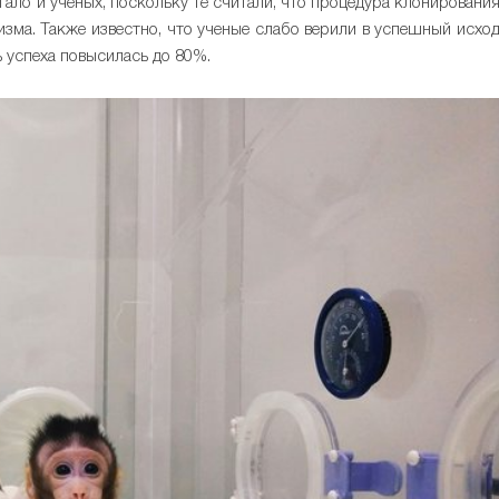
угало и ученых, поскольку те считали, что процедура клонировани
зма. Также известно, что ученые слабо верили в успешный исхо
ь успеха повысилась до 80%.