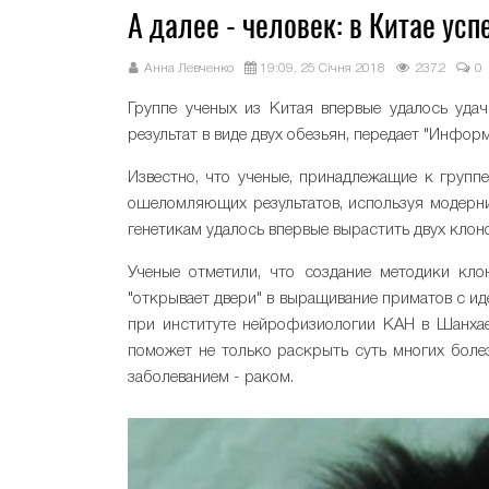
А далее - человек: в Китае ус
Анна Левченко
19:09, 25 Січня 2018
2372
0
Группе ученых из Китая впервые удалось уда
результат в виде двух обезьян, передает "Инфор
Известно, что ученые, принадлежащие к группе
ошеломляющих результатов, используя модерни
генетикам удалось впервые вырастить двух клон
Ученые отметили, что создание методики кло
"открывает двери" в выращивание приматов с и
при институте нейрофизиологии КАН в Шанхае
поможет не только раскрыть суть многих боле
заболеванием - раком.