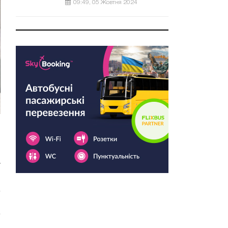
09:49, 05 Жовтня 2024
о
у