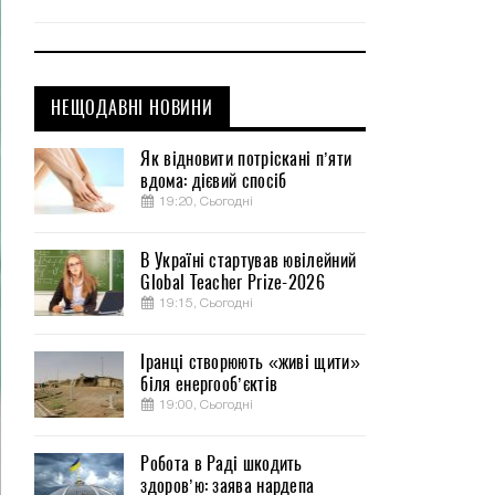
НЕЩОДАВНІ НОВИНИ
Як відновити потріскані п’яти
вдома: дієвий спосіб
19:20, Сьогодні
В Україні стартував ювілейний
Global Teacher Prize-2026
19:15, Сьогодні
Іранці створюють «живі щити»
біля енергооб’єктів
19:00, Сьогодні
Робота в Раді шкодить
здоров’ю: заява нардепа