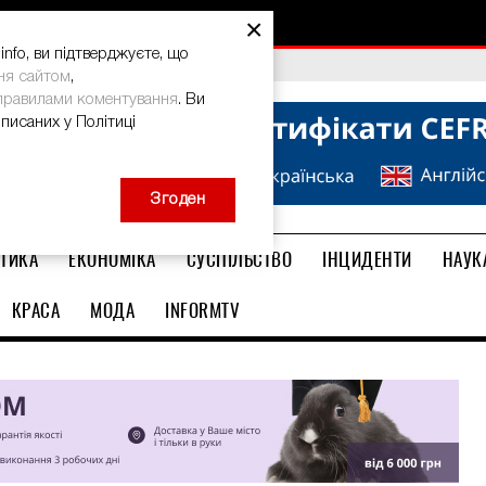
×
nfo, ви підтверджуєте, що
bal Teacher Prize-2026
ня сайтом
,
правилами коментування
. Ви
описаних у Політиці
Згоден
ТИКА
ЕКОНОМІКА
СУСПІЛЬСТВО
ІНЦИДЕНТИ
НАУК
КРАСА
МОДА
INFORMTV