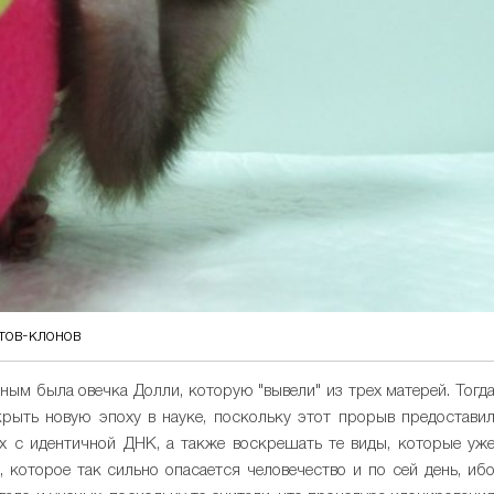
отов-клонов
ым была овечка Долли, которую "вывели" из трех матерей. Тогд
рыть новую эпоху в науке, поскольку этот прорыв предостави
х с идентичной ДНК, а также воскрешать те виды, которые уж
 которое так сильно опасается человечество и по сей день, иб