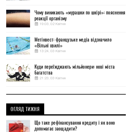
Чому виникають «мурашки по шкірі»: пояснення
реакції організму
19:03, 02 Квітня
Метінвест: французьке медіа відзначило
«Вільні хвилі»
13:24, 03 Квітня
Куди переїжджають мільйонери: нові міста
багатства
21:23, 03 Квітня
ОГЛЯД ТИЖНЯ
Що таке рефінансування кредиту і як воно
допомагає заощадити?