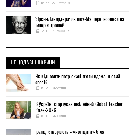
16:55, 27 Березня
Зірки-мільярдери: як шоу-біз перетворився на
імперію грошей
23:15, 25 Березня
НЕЩОДАВНІ НОВИНИ
Як відновити потріскані п’яти вдома: дієвий
спосіб
19:20, Сьогодні
В Україні стартував ювілейний Global Teacher
Prize-2026
19:15, Сьогодні
Іранці створюють «живі щити» біля