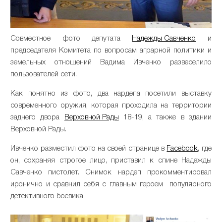
Совместное фото депутата
Надежды Савченко
и
председателя Комитета по вопросам аграрной политики и
земельных отношений Вадима Ивченко развеселило
пользователей сети.
Как понятно из фото, два нардепа посетили выставку
современного оружия, которая проходила на территории
заднего двора
Верховной Рады
18-19, а также в здании
Верховной Рады.
Ивченко разместил фото на своей странице в
Facebook
, где
он, сохраняя строгое лицо, приставил к спине Надежды
Савченко пистолет. Снимок нардеп прокомментировал
иронично и сравнил себя с главным героем популярного
детективного боевика.