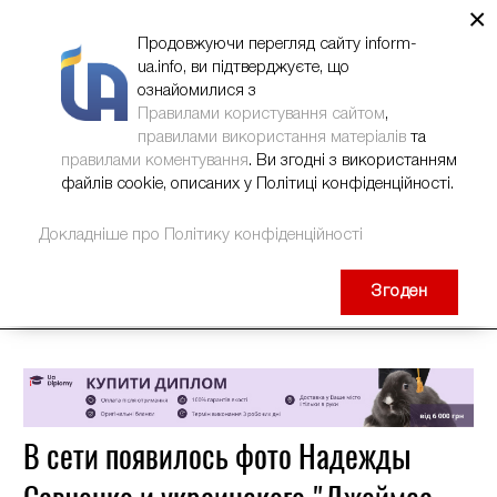
×
НОВИНИ
РЕКЛАМА
INFORM-UA
КОНТАКТИ
Продовжуючи перегляд сайту inform-
ua.info, ви підтверджуєте, що
ознайомилися з
Правилами користування сайтом
,
правилами використання матеріалів
та
правилами коментування
. Ви згодні з використанням
файлів cookie, описаних у Політиці конфіденційності.
Докладніше про Політику конфіденційності
Згоден
В сети появилось фото Надежды