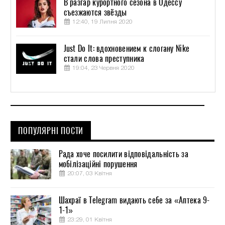
В разгар курортного сезона в Одессу
съезжаются звёзды
12:40, 19 Липня 2020
Just Do It: вдохновением к слогану Nike
стали слова преступника
19:04, 23 Червня 2020
ПОПУЛЯРНІ ПОСТИ
Рада хоче посилити відповідальність за
мобілізаційні порушення
20:07, 03 Квітня
Шахраї в Telegram видають себе за «Аптека 9-
1-1»
23:29, 01 Квітня