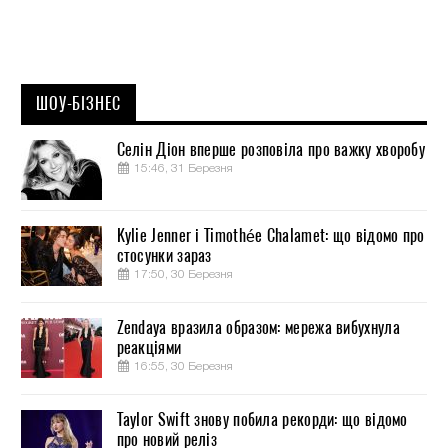
ШОУ-БІЗНЕС
Селін Діон вперше розповіла про важку хворобу
15:46, 31 Березня
Kylie Jenner і Timothée Chalamet: що відомо про
стосунки зараз
17:50, 30 Березня
Zendaya вразила образом: мережа вибухнула
реакціями
16:55, 30 Березня
Taylor Swift знову побила рекорди: що відомо
про новий реліз