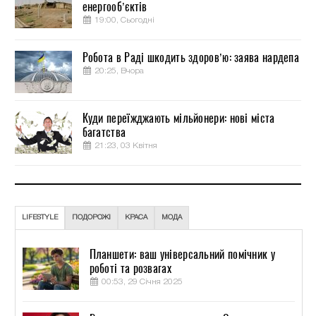
енергооб’єктів
19:00, Сьогодні
Робота в Раді шкодить здоров’ю: заява нардепа
20:25, Вчора
Куди переїжджають мільйонери: нові міста
багатства
21:23, 03 Квітня
LIFESTYLE
ПОДОРОЖІ
КРАСА
МОДА
Планшети: ваш універсальний помічник у
роботі та розвагах
00:53, 29 Січня 2025