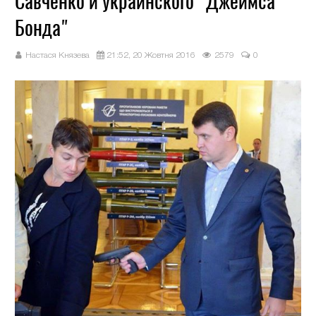
Савченко и украинского "Джеймса
Бонда"
Настася Князева
21:52, 20 Жовтня 2016
2579
0