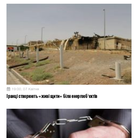
19:00, 07 Квітня
Іранці створюють «живі щити» біля енергооб’єктів