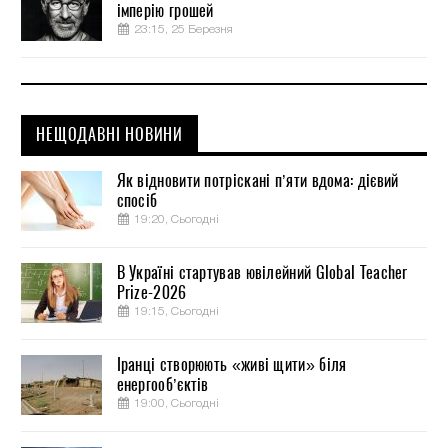
імперію грошей
23:15, 25 Березня
НЕЩОДАВНІ НОВИНИ
Як відновити потріскані п’яти вдома: дієвий
спосіб
19:20, Сьогодні
В Україні стартував ювілейний Global Teacher
Prize-2026
19:15, Сьогодні
Іранці створюють «живі щити» біля
енергооб’єктів
19:00, Сьогодні