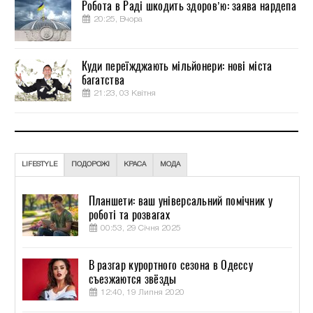
Робота в Раді шкодить здоров’ю: заява нардепа
20:25, Вчора
Куди переїжджають мільйонери: нові міста
багатства
21:23, 03 Квітня
LIFESTYLE
ПОДОРОЖІ
КРАСА
МОДА
Планшети: ваш універсальний помічник у
роботі та розвагах
00:53, 29 Січня 2025
В разгар курортного сезона в Одессу
съезжаются звёзды
12:40, 19 Липня 2020