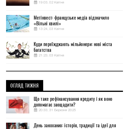
19:03, 02 Квітня
Метінвест: французьке медіа відзначило
«Вільні хвилі»
13:24, 03 Квітня
Куди переїжджають мільйонери: нові міста
багатства
21:23, 03 Квітня
ОГЛЯД ТИЖНЯ
Що таке рефінансування кредиту і як воно
допомагає заощадити?
20:33, 31 Березня 2025
День закоханих: історія, традиції та ідеї для