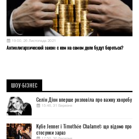
19:00, 26 Листопада 2021
Антиолигархический закон: с кем на самом деле будут бороться?
ШОУ-БІЗНЕС
Селін Діон вперше розповіла про важку хворобу
15:46, 31 Березня
Kylie Jenner і Timothée Chalamet: що відомо про
стосунки зараз
17:50, 30 Березня