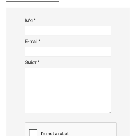
Ім’я *
E-mail *
Зміст *