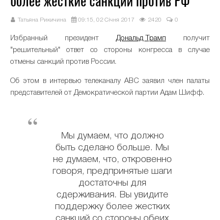
более жесткие санкции против РФ
Татьяна Рикичина
09:15, 02 Січня 2017
2420
0
Избранный президент
Дональд Трамп
получит
"решительный" ответ со стороны конгресса в случае
отмены санкций против России.
Об этом в интервью телеканалу ABC заявил член палаты
представителей от Демократической партии Адам Шифф.
Мы думаем, что должно
быть сделано больше. Мы
не думаем, что, откровенно
говоря, предпринятые шаги
достаточны для
сдерживания. Вы увидите
поддержку более жестких
санкций со стороны обеих