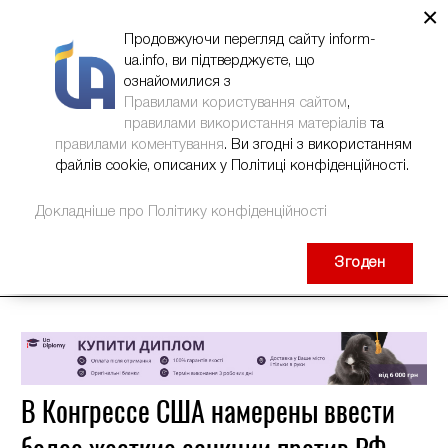
×
НОВИНИ
РЕКЛАМА
INFORM-UA
КОНТАКТИ
Продовжуючи перегляд сайту inform-
ua.info, ви підтверджуєте, що
ознайомилися з
Правилами користування сайтом
,
правилами використання матеріалів
та
правилами коментування
. Ви згодні з використанням
файлів cookie, описаних у Політиці конфіденційності.
Докладніше про Політику конфіденційності
Згоден
В Конгрессе США намерены ввести