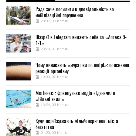
Рада хоче посилити відповідальність за
мобілізаційні порушення
20:07, 03 Квітня
Шахраї в Telegram видають себе за «Аптека 9-
1-1»
23:29, 01 Квітня
Чому виникають «мурашки по шкірі»: пояснення
реакції організму
19:03, 02 Квітня
Метінвест: французьке медіа відзначило
«Вільні хвилі»
13:24, 03 Квітня
Куди переїжджають мільйонери: нові міста
багатства
21:23, 03 Квітня