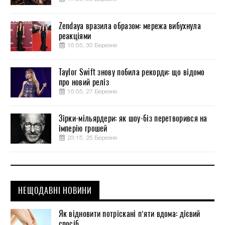
Zendaya вразила образом: мережа вибухнула
реакціями
16:55, 30 Березня
Taylor Swift знову побила рекорди: що відомо
про новий реліз
16:55, 27 Березня
Зірки-мільярдери: як шоу-біз перетворився на
імперію грошей
23:15, 25 Березня
НЕЩОДАВНІ НОВИНИ
Як відновити потріскані п’яти вдома: дієвий
спосіб