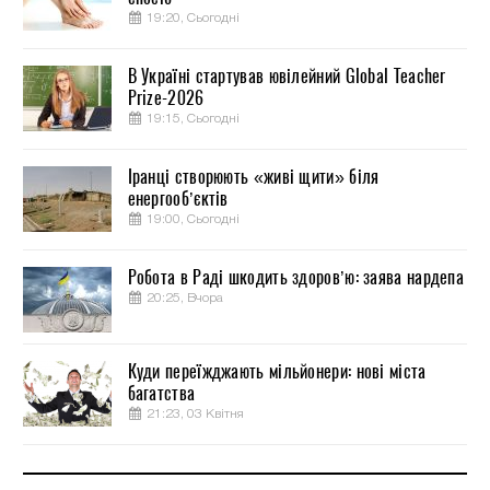
19:20, Сьогодні
В Україні стартував ювілейний Global Teacher
Prize-2026
19:15, Сьогодні
Іранці створюють «живі щити» біля
енергооб’єктів
19:00, Сьогодні
Робота в Раді шкодить здоров’ю: заява нардепа
20:25, Вчора
Куди переїжджають мільйонери: нові міста
багатства
21:23, 03 Квітня