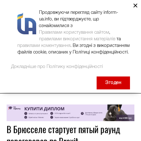
×
НОВИНИ
РЕКЛАМА
INFORM-UA
КОНТАКТИ
Продовжуючи перегляд сайту inform-
ua.info, ви підтверджуєте, що
ознайомилися з
Правилами користування сайтом
,
правилами використання матеріалів
та
правилами коментування
. Ви згодні з використанням
файлів cookie, описаних у Політиці конфіденційності.
Докладніше про Політику конфіденційності
Згоден
В Брюсселе стартует пятый раунд