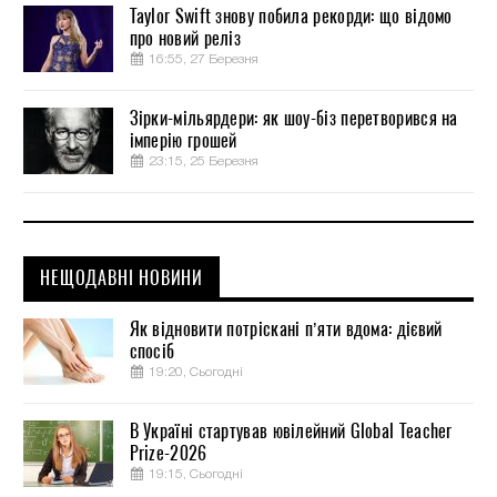
Taylor Swift знову побила рекорди: що відомо
про новий реліз
16:55, 27 Березня
Зірки-мільярдери: як шоу-біз перетворився на
імперію грошей
23:15, 25 Березня
НЕЩОДАВНІ НОВИНИ
Як відновити потріскані п’яти вдома: дієвий
спосіб
19:20, Сьогодні
В Україні стартував ювілейний Global Teacher
Prize-2026
19:15, Сьогодні