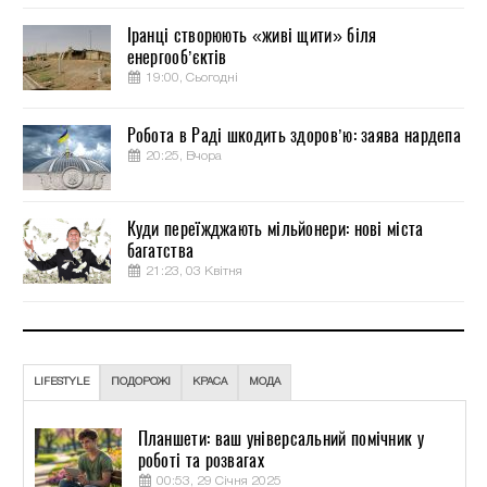
Іранці створюють «живі щити» біля
енергооб’єктів
19:00, Сьогодні
Робота в Раді шкодить здоров’ю: заява нардепа
20:25, Вчора
Куди переїжджають мільйонери: нові міста
багатства
21:23, 03 Квітня
LIFESTYLE
ПОДОРОЖІ
КРАСА
МОДА
Планшети: ваш універсальний помічник у
роботі та розвагах
00:53, 29 Січня 2025