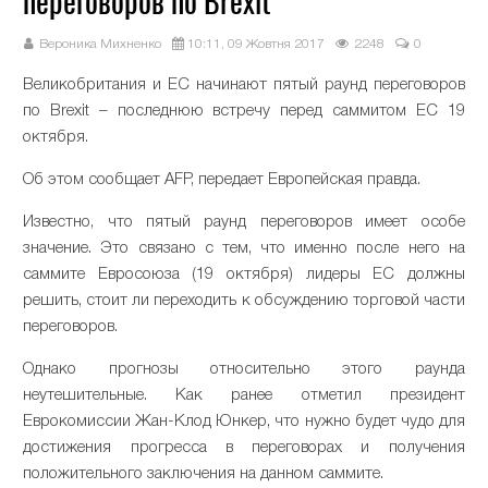
переговоров по Brexit
Вероника Михненко
10:11, 09 Жовтня 2017
2248
0
Великобритания и ЕС начинают пятый раунд переговоров
по Brexit – последнюю встречу перед саммитом ЕС 19
октября.
Об этом сообщает AFP, передает Европейская правда.
Известно, что пятый раунд переговоров имеет особе
значение. Это связано с тем, что именно после него на
саммите Евросоюза (19 октября) лидеры ЕС должны
решить, стоит ли переходить к обсуждению торговой части
переговоров.
Однако прогнозы относительно этого раунда
неутешительные. Как ранее отметил президент
Еврокомиссии Жан-Клод Юнкер, что нужно будет чудо для
достижения прогресса в переговорах и получения
положительного заключения на данном саммите.