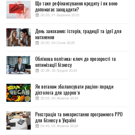
Що таке рефінансування кредиту і як воно
допомагає заощадити?
20:33, 31 Березня 2025
День закоханих: історія, традиції та ідеї для
натхнення
23:30, 04 Січня 2025
Облікова політика: ключ до прозорості та
оптимізації бізнесу
20:28, 25 Грудня 2024
Як веганам збалансувати раціон: поради
дієтолога для здоров’я
20:55, 30 Жовтня 2024
Реєстрація та використання програмного РРО
для бізнесу в Україні
09:49, 05 Жовтня 2024