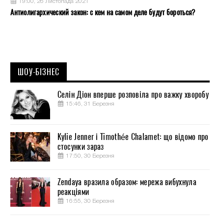
19:00, 26 Листопада 2021
Антиолигархический закон: с кем на самом деле будут бороться?
ШОУ-БІЗНЕС
Селін Діон вперше розповіла про важку хворобу
15:46, 31 Березня
Kylie Jenner і Timothée Chalamet: що відомо про
стосунки зараз
17:50, 30 Березня
Zendaya вразила образом: мережа вибухнула
реакціями
16:55, 30 Березня