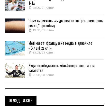
1-1»
23:29, 01 Квітня
Чому виникають «мурашки по шкірі»: пояснення
реакції організму
19:03, 02 Квітня
Метінвест: французьке медіа відзначило
«Вільні хвилі»
13:24, 03 Квітня
Куди переїжджають мільйонери: нові міста
багатства
21:23, 03 Квітня
ОГЛЯД ТИЖНЯ