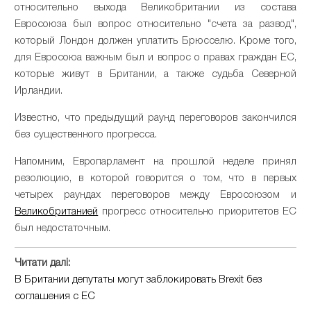
относительно выхода Великобритании из состава
Евросоюза был вопрос относительно "счета за развод",
который Лондон должен уплатить Брюсселю. Кроме того,
для Евросоюа важным был и вопрос о правах граждан ЕС,
которые живут в Британии, а также судьба Северной
Ирландии.
Известно, что предыдущий раунд переговоров закончился
без существенного прогресса.
Напомним, Европарламент на прошлой неделе принял
резолюцию, в которой говорится о том, что в первых
четырех раундах переговоров между Евросоюзом и
Великобританией
прогресс относительно приоритетов ЕС
был недостаточным.
Читати далі:
В Британии депутаты могут заблокировать Brexit без
соглашения с ЕС