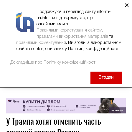
×
НОВИНИ
РЕКЛАМА
INFORM-UA
КОНТАКТИ
Продовжуючи перегляд сайту inform-
ua.info, ви підтверджуєте, що
ознайомилися з
Правилами користування сайтом
,
правилами використання матеріалів
та
правилами коментування
. Ви згодні з використанням
файлів cookie, описаних у Політиці конфіденційності.
Докладніше про Політику конфіденційності
Згоден
У Трампа хотят отменить часть