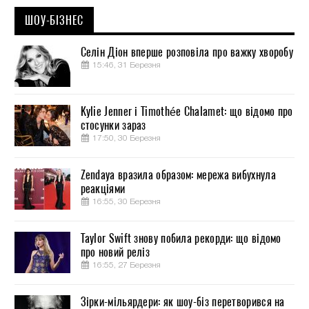
ШОУ-БІЗНЕС
Селін Діон вперше розповіла про важку хворобу
15:46, 31 Березня
Kylie Jenner і Timothée Chalamet: що відомо про
стосунки зараз
17:50, 30 Березня
Zendaya вразила образом: мережа вибухнула
реакціями
16:55, 30 Березня
Taylor Swift знову побила рекорди: що відомо
про новий реліз
16:55, 27 Березня
Зірки-мільярдери: як шоу-біз перетворився на