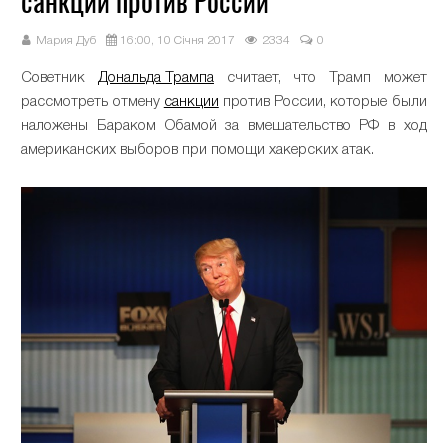
санкций против России
Мария Дуб
16:00, 10 Січня 2017
2334
0
Советник
Дональда Трампа
считает, что Трамп может
рассмотреть отмену
санкции
против России, которые были
наложены Бараком Обамой за вмешательство РФ в ход
американских выборов при помощи хакерских атак.