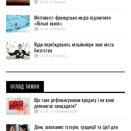
19:03, 02 Квітня
Метінвест: французьке медіа відзначило
«Вільні хвилі»
13:24, 03 Квітня
Куди переїжджають мільйонери: нові міста
багатства
21:23, 03 Квітня
ОГЛЯД ТИЖНЯ
Що таке рефінансування кредиту і як воно
допомагає заощадити?
20:33, 31 Березня 2025
День закоханих: історія, традиції та ідеї для