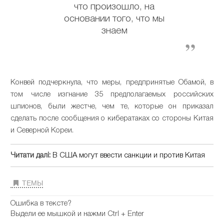
что произошло, на
основании того, что мы
знаем
Конвей подчеркнула, что меры, предпринятые Обамой, в
том числе изгнание 35 предполагаемых российских
шпионов, были жестче, чем те, которые он приказал
сделать после сообщения о кибератаках со стороны Китая
и Северной Кореи.
Читати далі:
В США могут ввести санкции и против Китая
ТЕМЫ
Ошибка в тексте?
Выдели ее мышкой и нажми Ctrl + Enter