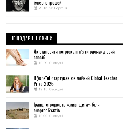
імперію грошей
23:15, 25 Березня
НЕЩОДАВНІ НОВИНИ
Як відновити потріскані п’яти вдома: дієвий
спосіб
19:20, Сьогодні
В Україні стартував ювілейний Global Teacher
Prize-2026
19:15, Сьогодні
Іранці створюють «живі щити» біля
енергооб’єктів
19:00, Сьогодні