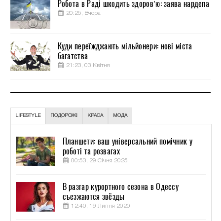
Робота в Раді шкодить здоров’ю: заява нардепа
20:25, Вчора
Куди переїжджають мільйонери: нові міста
багатства
21:23, 03 Квітня
LIFESTYLE
ПОДОРОЖІ
КРАСА
МОДА
Планшети: ваш універсальний помічник у
роботі та розвагах
00:53, 29 Січня 2025
В разгар курортного сезона в Одессу
съезжаются звёзды
12:40, 19 Липня 2020