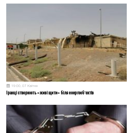
19:00, 07 Квітня
Іранці створюють «живі щити» біля енергооб’єктів