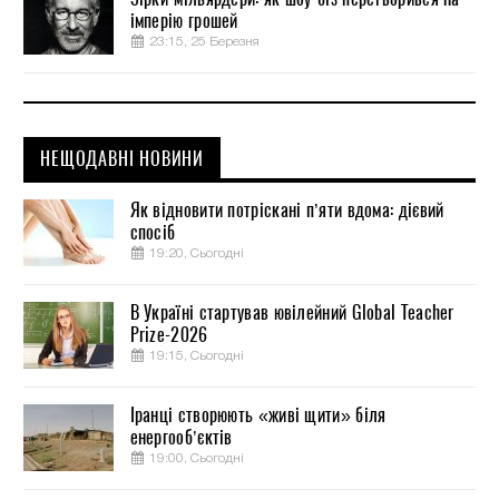
імперію грошей
23:15, 25 Березня
НЕЩОДАВНІ НОВИНИ
Як відновити потріскані п’яти вдома: дієвий
спосіб
19:20, Сьогодні
В Україні стартував ювілейний Global Teacher
Prize-2026
19:15, Сьогодні
Іранці створюють «живі щити» біля
енергооб’єктів
19:00, Сьогодні