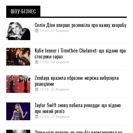
ШОУ-БІЗНЕС
Селін Діон вперше розповіла про важку хворобу
15:46, 31 Березня
Kylie Jenner і Timothée Chalamet: що відомо про
стосунки зараз
17:50, 30 Березня
Zendaya вразила образом: мережа вибухнула
реакціями
16:55, 30 Березня
Taylor Swift знову побила рекорди: що відомо
про новий реліз
16:55, 27 Березня
Зірки-мільярдери: як шоу-біз перетворився на