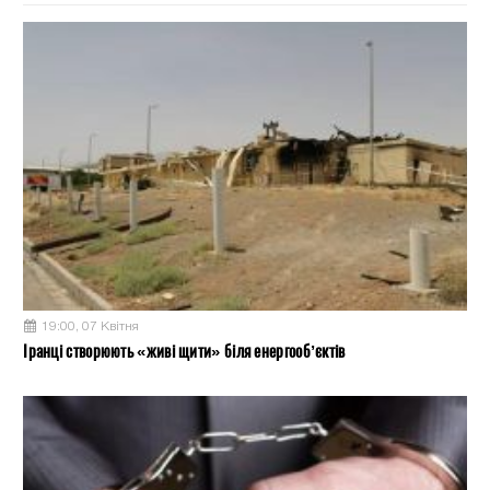
19:00, 07 Квітня
Іранці створюють «живі щити» біля енергооб’єктів