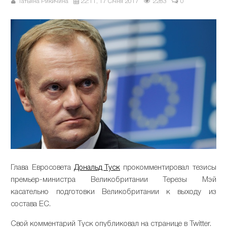
Татьяна Рикичина
22:11, 17 Січня 2017
2283
0
Глава Евросовета
Дональд Туск
прокомментировал тезисы
премьер-министра Великобритании Терезы Мэй
касательно подготовки Великобритании к выходу из
состава ЕС.
Свой комментарий Туск опубликовал на странице в Twitter.