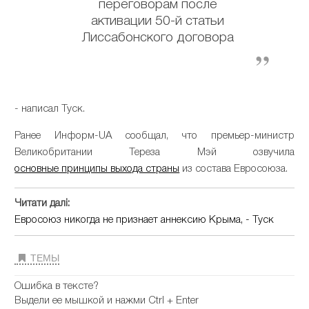
переговорам после
активации 50-й статьи
Лиссабонского договора
- написал Туск.
Ранее Информ-UA сообщал, что премьер-министр
Великобритании Тереза Мэй озвучила
основные принципы выхода страны
из состава Евросоюза.
Читати далі:
Евросоюз никогда не признает аннексию Крыма, - Туск
ТЕМЫ
Ошибка в тексте?
Выдели ее мышкой и нажми Ctrl + Enter