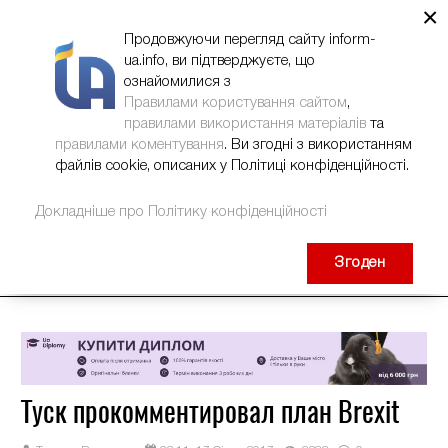
×
НОВИНИ
РЕКЛАМА
INFORM-UA
КОНТАКТИ
Продовжуючи перегляд сайту inform-
ua.info, ви підтверджуєте, що
ознайомилися з
Правилами користування сайтом
,
правилами використання матеріалів
та
правилами коментування
. Ви згодні з використанням
файлів cookie, описаних у Політиці конфіденційності.
Докладніше про Політику конфіденційності
Згоден
Туск прокомментировал план Brexit