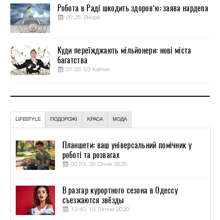
Робота в Раді шкодить здоров’ю: заява нардепа
20:25, Вчора
Куди переїжджають мільйонери: нові міста
багатства
21:23, 03 Квітня
LIFESTYLE
ПОДОРОЖІ
КРАСА
МОДА
Планшети: ваш універсальний помічник у
роботі та розвагах
00:53, 29 Січня 2025
В разгар курортного сезона в Одессу
съезжаются звёзды
12:40, 19 Липня 2020