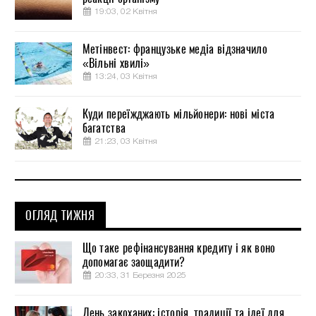
19:03, 02 Квітня
Метінвест: французьке медіа відзначило
«Вільні хвилі»
13:24, 03 Квітня
Куди переїжджають мільйонери: нові міста
багатства
21:23, 03 Квітня
ОГЛЯД ТИЖНЯ
Що таке рефінансування кредиту і як воно
допомагає заощадити?
20:33, 31 Березня 2025
День закоханих: історія, традиції та ідеї для