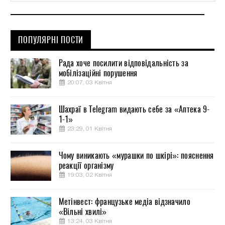
ПОПУЛЯРНІ ПОСТИ
Рада хоче посилити відповідальність за
мобілізаційні порушення
20:07, 03 Квітня
Шахраї в Telegram видають себе за «Аптека 9-
1-1»
23:29, 01 Квітня
Чому виникають «мурашки по шкірі»: пояснення
реакції організму
19:03, 02 Квітня
Метінвест: французьке медіа відзначило
«Вільні хвилі»
13:24, 03 Квітня