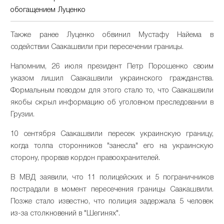
обогащением Луценко
Также ранее Луценко обвинил Мустафу Найема в
содействии Саакашвили при пересечении границы.
Напомним, 26 июля президент Петр Порошенко своим
указом лишил Саакашвили украинского гражданства.
Формальным поводом для этого стало то, что Саакашвили
якобы скрыл информацию об уголовном преследовании в
Грузии.
10 сентября Саакашвили пересек украинскую границу,
когда толпа сторонников "занесла" его на украинскую
сторону, прорвав кордон правоохранителей.
В МВД заявили, что 11 полицейских и 5 пограничников
пострадали в момент пересечения границы Саакашвили.
Позже стало известно, что полиция задержала 5 человек
из-за столкновений в "Шегинях".