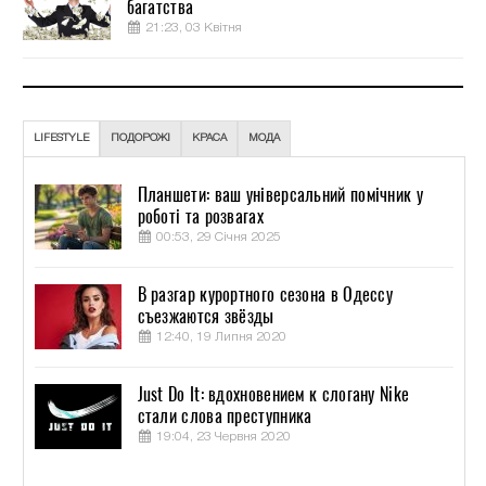
багатства
21:23, 03 Квітня
LIFESTYLE
ПОДОРОЖІ
КРАСА
МОДА
Планшети: ваш універсальний помічник у
роботі та розвагах
00:53, 29 Січня 2025
В разгар курортного сезона в Одессу
съезжаются звёзды
12:40, 19 Липня 2020
Just Do It: вдохновением к слогану Nike
стали слова преступника
19:04, 23 Червня 2020