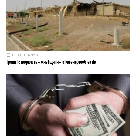
19:00, 07 Квітня
Іранці створюють «живі щити» біля енергооб’єктів