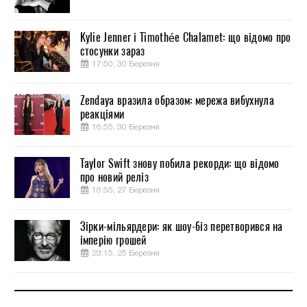
Kylie Jenner і Timothée Chalamet: що відомо про
стосунки зараз
17:50, 30 Березня
Zendaya вразила образом: мережа вибухнула
реакціями
16:55, 30 Березня
Taylor Swift знову побила рекорди: що відомо
про новий реліз
16:55, 27 Березня
Зірки-мільярдери: як шоу-біз перетворився на
імперію грошей
23:15, 25 Березня