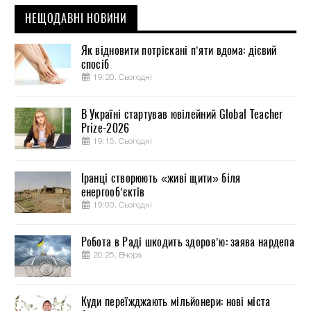
НЕЩОДАВНІ НОВИНИ
Як відновити потріскані п’яти вдома: дієвий
спосіб
19:20, Сьогодні
В Україні стартував ювілейний Global Teacher
Prize-2026
19:15, Сьогодні
Іранці створюють «живі щити» біля
енергооб’єктів
19:00, Сьогодні
Робота в Раді шкодить здоров’ю: заява нардепа
20:25, Вчора
Куди переїжджають мільйонери: нові міста