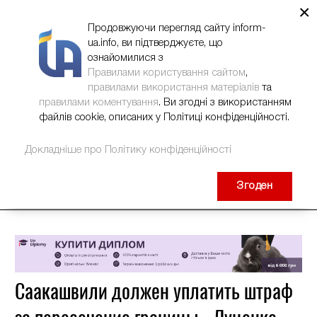
×
НОВИНИ
РЕКЛАМА
INFORM-UA
КОНТАКТИ
Продовжуючи перегляд сайту inform-
ua.info, ви підтверджуєте, що
ознайомилися з
Правилами користування сайтом
,
правилами використання матеріалів
та
правилами коментування
. Ви згодні з використанням
файлів cookie, описаних у Політиці конфіденційності.
Докладніше про Політику конфіденційності
Згоден
Саакашвили должен уплатить штраф