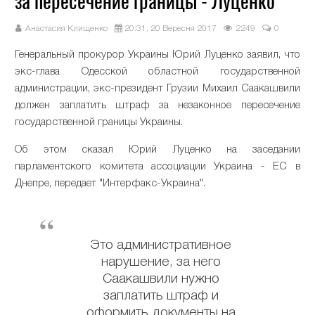
за пересечение границы - Луценко
Анастасия Клищенко
20:31, 20 Вересня 2017
2249
0
Генеральный прокурор Украины Юрий Луценко заявил, что
экс-глава Одесской областной государственной
администрации, экс-президент Грузии Михаил Саакашвили
должен заплатить штраф за незаконное пересечение
государственной границы Украины.
Об этом сказал Юрий Луценко на заседании
парламентского комитета ассоциации Украина - ЕС в
Днепре, передает "Интерфакс-Украина".
Это административное
нарушение, за него
Саакашвили нужно
заплатить штраф и
оформить документы на