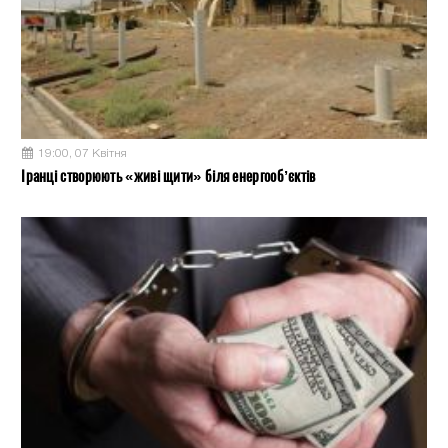
19:00, 07 Квітня
Іранці створюють «живі щити» біля енергооб’єктів