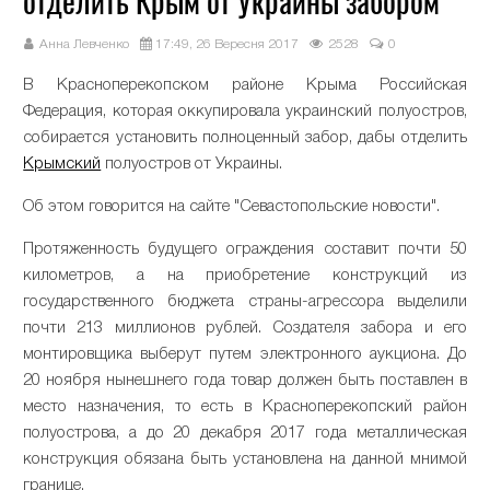
отделить Крым от Украины забором
Анна Левченко
17:49, 26 Вересня 2017
2528
0
В Красноперекопском районе Крыма Российская
Федерация, которая оккупировала украинский полуостров,
собирается установить полноценный забор, дабы отделить
Крымский
полуостров от Украины.
Об этом говорится на сайте "Севастопольские новости".
Протяженность будущего ограждения составит почти 50
километров, а на приобретение конструкций из
государственного бюджета страны-агрессора выделили
почти 213 миллионов рублей. Создателя забора и его
монтировщика выберут путем электронного аукциона. До
20 ноября нынешнего года товар должен быть поставлен в
место назначения, то есть в Красноперекопский район
полуострова, а до 20 декабря 2017 года металлическая
конструкция обязана быть установлена на данной мнимой
границе.