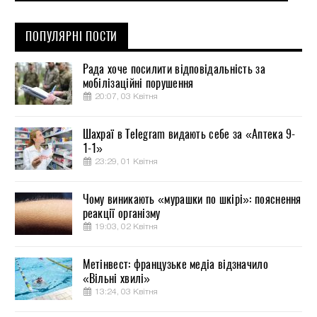
ПОПУЛЯРНІ ПОСТИ
Рада хоче посилити відповідальність за
мобілізаційні порушення
20:07, 03 Квітня
Шахраї в Telegram видають себе за «Аптека 9-
1-1»
23:29, 01 Квітня
Чому виникають «мурашки по шкірі»: пояснення
реакції організму
19:03, 02 Квітня
Метінвест: французьке медіа відзначило
«Вільні хвилі»
13:24, 03 Квітня