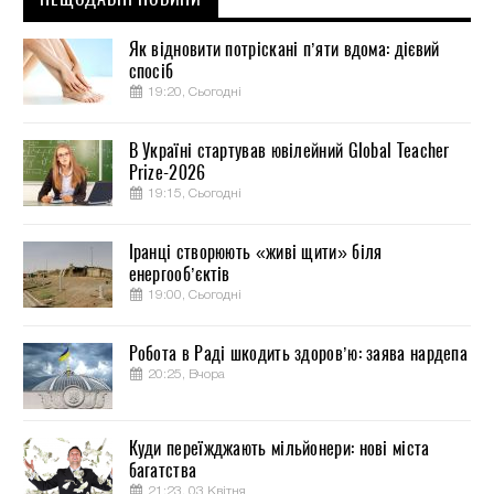
Як відновити потріскані п’яти вдома: дієвий
спосіб
19:20, Сьогодні
В Україні стартував ювілейний Global Teacher
Prize-2026
19:15, Сьогодні
Іранці створюють «живі щити» біля
енергооб’єктів
19:00, Сьогодні
Робота в Раді шкодить здоров’ю: заява нардепа
20:25, Вчора
Куди переїжджають мільйонери: нові міста
багатства
21:23, 03 Квітня