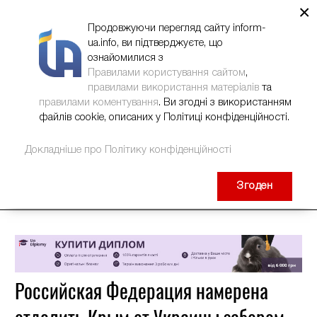
×
НОВИНИ
РЕКЛАМА
INFORM-UA
КОНТАКТИ
Продовжуючи перегляд сайту inform-
ua.info, ви підтверджуєте, що
ознайомилися з
Правилами користування сайтом
,
правилами використання матеріалів
та
правилами коментування
. Ви згодні з використанням
файлів cookie, описаних у Політиці конфіденційності.
Докладніше про Політику конфіденційності
Згоден
Российская Федерация намерена