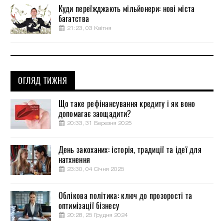
Куди переїжджають мільйонери: нові міста
багатства
21:23, 03 Квітня
ОГЛЯД ТИЖНЯ
Що таке рефінансування кредиту і як воно
допомагає заощадити?
20:33, 31 Березня 2025
День закоханих: історія, традиції та ідеї для
натхнення
23:30, 04 Січня 2025
Облікова політика: ключ до прозорості та
оптимізації бізнесу
20:28, 25 Грудня 2024