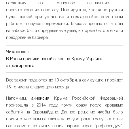
поскольку его основное назначение -
препятствование перелазу. Планируется, что конструкция
будет легкой при установке и поддающейся ремонтным
работам, в случае повреждения. Также запрещается, чтобы
на заборе были определенные узлы, которые бы облегчали
преодоление барьера.
Читати далі:
В Росси приняли новый закон по Крыму, Украина
отреагировала
Все заявки подаются до 13 октября, а сам аукцион пройдет
16-го числа следующего месяца.
Напомним,
аннексия
Крыма Российской Федерацией
произошла в 2014 году, почти сразу после кровавых
событий на Евромайдане. Данное решение якобы было
принято местным населением полуострова в результате так
называемого волеизъявления народа через "референдум".