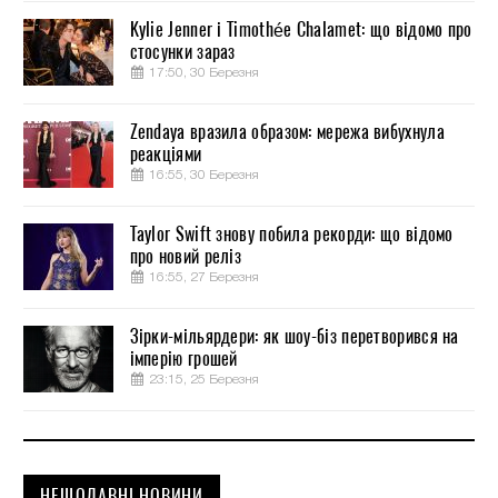
Kylie Jenner і Timothée Chalamet: що відомо про
стосунки зараз
17:50, 30 Березня
Zendaya вразила образом: мережа вибухнула
реакціями
16:55, 30 Березня
Taylor Swift знову побила рекорди: що відомо
про новий реліз
16:55, 27 Березня
Зірки-мільярдери: як шоу-біз перетворився на
імперію грошей
23:15, 25 Березня
НЕЩОДАВНІ НОВИНИ