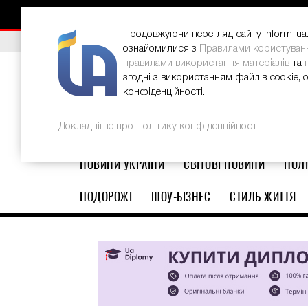
НОВИНИ
РЕКЛАМА
INFORM-UA
КОНТАКТИ
Продовжуючи перегляд сайту inform-ua.i
ВИБІР РЕДАКЦІЇ
В Україні стартував ювілейний Glo
ознайомилися з
Правилами користуван
правилами використання матеріалів
та
згодні з використанням файлів cookie, 
конфіденційності.
Докладніше про Політику конфіденційності
НОВИНИ УКРАЇНИ
СВІТОВІ НОВИНИ
ПОЛІ
ПОДОРОЖІ
ШОУ-БІЗНЕС
СТИЛЬ ЖИТТЯ