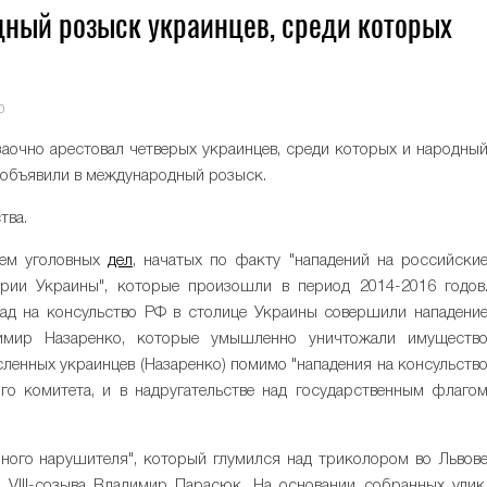
дный розыск украинцев, среди которых
0
аочно арестовал четверых украинцев, среди которых и народны
 объявили в международный розыск.
тва.
ием уголовных
дел
, начатых по факту "нападений на российски
рии Украины", которые произошли в период 2014-2016 годов
зад на консульство РФ в столице Украины совершили нападени
имир Назаренко, которые умышленно уничтожали имуществ
сленных украинцев (Назаренко) помимо "нападения на консульств
го комитета, и в надругательстве над государственным флаго
бного нарушителя", который глумился над триколором во Львов
 VIII-созыва Владимир Парасюк. На основании собранных улик