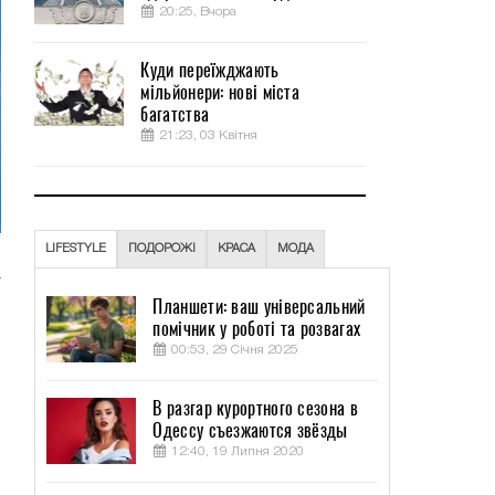
20:25, Вчора
Куди переїжджають
мільйонери: нові міста
багатства
21:23, 03 Квітня
LIFESTYLE
ПОДОРОЖІ
КРАСА
МОДА
а
Планшети: ваш універсальний
помічник у роботі та розвагах
00:53, 29 Січня 2025
В разгар курортного сезона в
Одессу съезжаются звёзды
12:40, 19 Липня 2020