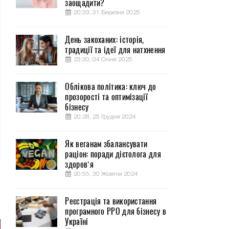
заощадити?
20:33, 31 Березня 2025
День закоханих: історія,
традиції та ідеї для натхнення
23:30, 04 Січня 2025
Облікова політика: ключ до
прозорості та оптимізації
бізнесу
20:28, 25 Грудня 2024
Як веганам збалансувати
раціон: поради дієтолога для
здоров’я
20:55, 30 Жовтня 2024
Реєстрація та використання
програмного РРО для бізнесу в
Україні