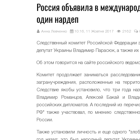
Россия объявила в междунаро
один нардеп
Анна Левченко
10:16, 11 Жовтня 2017
2162
Следственный комитет Российской Федерации з
депутат Украины Владимир Парасюк, а также их
Об этом говорится на сайте российского ведомс
Комитет продолжает заниматься расследован
загранучреждения, расположенные на террито
Следствие якобы установило, что три года на
Владимир Романцов, Алексей Бакай и Влад
российских дипломатов. А последний из перечи
РФ" также участвовал, по мнению следственно
России.
Также установили личность и еще одного "зло
год назад: это был народный депутат Украины