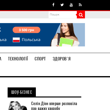
А
ТЕХНОЛОГІЇ
СПОРТ
ЗДОРОВ'Я
ШОУ-БІЗНЕС
Селін Діон вперше розповіла
про важку хворобу