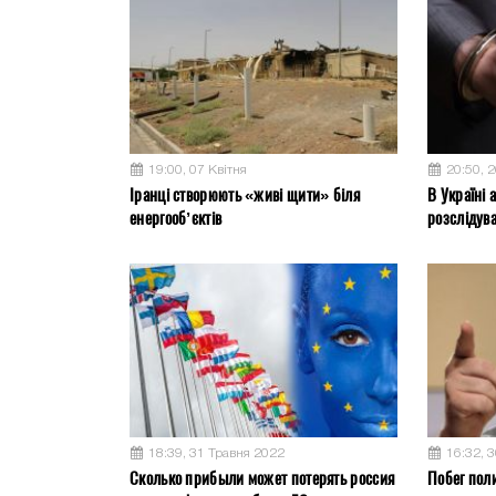
19:00, 07 Квітня
20:50, 
Іранці створюють «живі щити» біля
В Україні 
енергооб’єктів
розслідув
18:39, 31 Травня 2022
16:32, 
Сколько прибыли может потерять россия
Побег пол