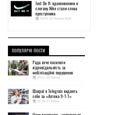
Just Do It: вдохновением к
слогану Nike стали слова
преступника
19:04, 23 Червня 2020
ПОПУЛЯРНІ ПОСТИ
Рада хоче посилити
відповідальність за
мобілізаційні порушення
20:07, 03 Квітня
Шахраї в Telegram видають
себе за «Аптека 9-1-1»
23:29, 01 Квітня
Чому виникають «мурашки по