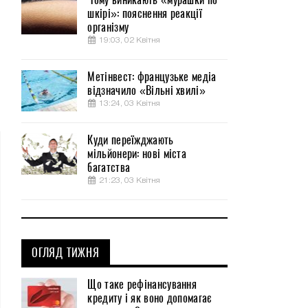
шкірі»: пояснення реакції
організму
19:03, 02 Квітня
Метінвест: французьке медіа
відзначило «Вільні хвилі»
13:24, 03 Квітня
Куди переїжджають
мільйонери: нові міста
багатства
21:23, 03 Квітня
ОГЛЯД ТИЖНЯ
Що таке рефінансування
кредиту і як воно допомагає