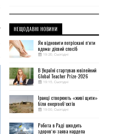
к
-
я
НЕЩОДАВНІ НОВИНИ
Ф
Як відновити потріскані п’яти
вдома: дієвий спосіб
19:20, Сьогодні
В Україні стартував ювілейний
Global Teacher Prize-2026
19:15, Сьогодні
Іранці створюють «живі щити»
біля енергооб’єктів
19:00, Сьогодні
Робота в Раді шкодить
здоров’ю: заява нардепа