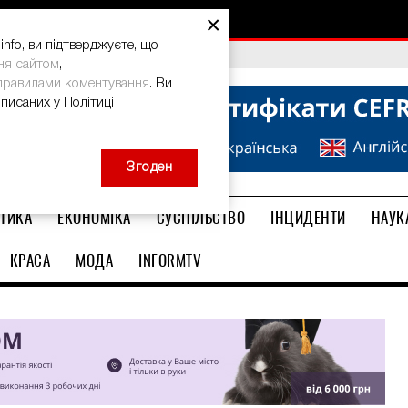
×
nfo, ви підтверджуєте, що
bal Teacher Prize-2026
ня сайтом
,
правилами коментування
. Ви
описаних у Політиці
Згоден
ТИКА
ЕКОНОМІКА
СУСПІЛЬСТВО
ІНЦИДЕНТИ
НАУК
КРАСА
МОДА
INFORMTV