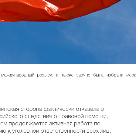
в международный розыск, а также заочно была избрана мер
аинская сторона фактически отказала в
сийского следствия о правовой помощи,
ом продолжается активная работа по
ю к уголовной ответственности всех лиц,