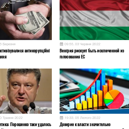
26 Березня
09:55, 03 Червня 2022
активізувалися антикорупційні
Венгрия рискует быть исключенной из
ання
голосования ЕС
30 Травня 2022
19:33, 05 Лютого 2022
итика: Порошенко таки удалось
Доверие к власти значительно