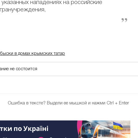
 указанных нападениях на российские
гранучреждения,
обыски в домах крымских татар
ание не состоится
Ошибка в тексте?
Выдели ее мышкой и нажми Ctrl + Enter