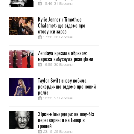
15:46, 31 Березня
Kylie Jenner і Timothée
Chalamet: що відомо про
стосунки зараз
17:50, 30 Березня
й
Zendaya вразила образом:
мережа вибухнула реакціями
16:55, 30 Березня
е
.
Taylor Swift знову побила
рекорди: що відомо про новий
е
реліз
о
16:55, 27 Березня
о
м
Зірки-мільярдери: як шоу-біз
перетворився на імперію
грошей
е
23:15, 25 Березня
,