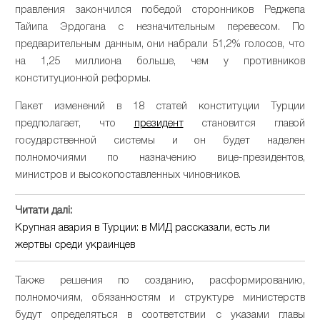
правления закончился победой сторонников Реджепа
Тайипа Эрдогана с незначительным перевесом. По
предварительным данным, они набрали 51,2% голосов, что
на 1,25 миллиона больше, чем у противников
конституционной реформы.
Пакет изменений в 18 статей конституции Турции
предполагает, что
президент
становится главой
государственной системы и он будет наделен
полномочиями по назначению вице-президентов,
министров и высокопоставленных чиновников.
Читати далі:
Крупная авария в Турции: в МИД рассказали, есть ли
жертвы среди украинцев
Также решения по созданию, расформированию,
полномочиям, обязанностям и структуре министерств
будут определяться в соответствии с указами главы