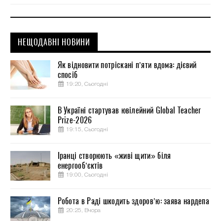
НЕЩОДАВНІ НОВИНИ
Як відновити потріскані п’яти вдома: дієвий
спосіб
19:20, Сьогодні
В Україні стартував ювілейний Global Teacher
Prize-2026
19:15, Сьогодні
Іранці створюють «живі щити» біля
енергооб’єктів
19:00, Сьогодні
Робота в Раді шкодить здоров’ю: заява нардепа
20:25, Вчора