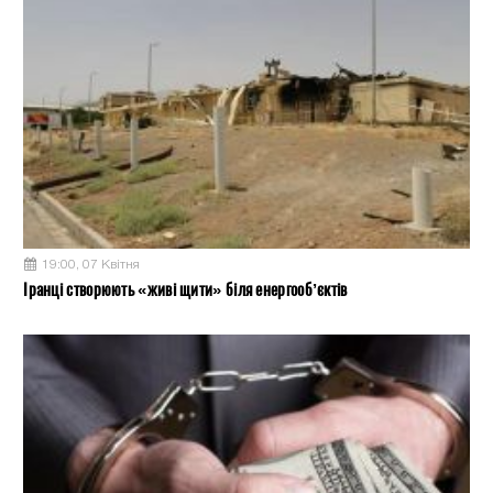
19:00, 07 Квітня
Іранці створюють «живі щити» біля енергооб’єктів