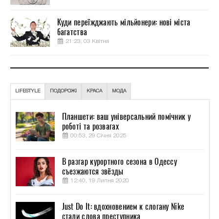
Куди переїжджають мільйонери: нові міста
багатства
21:23, 03 Квітня
LIFESTYLE
ПОДОРОЖІ
КРАСА
МОДА
Планшети: ваш універсальний помічник у
роботі та розвагах
00:53, 29 Січня 2025
В разгар курортного сезона в Одессу
съезжаются звёзды
12:40, 19 Липня 2020
Just Do It: вдохновением к слогану Nike
стали слова преступника