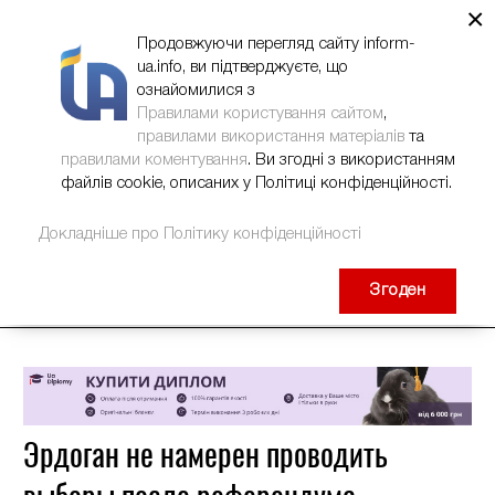
×
НОВИНИ
РЕКЛАМА
INFORM-UA
КОНТАКТИ
Продовжуючи перегляд сайту inform-
ua.info, ви підтверджуєте, що
ознайомилися з
Правилами користування сайтом
,
правилами використання матеріалів
та
правилами коментування
. Ви згодні з використанням
файлів cookie, описаних у Політиці конфіденційності.
Докладніше про Політику конфіденційності
Згоден
Эрдоган не намерен проводить