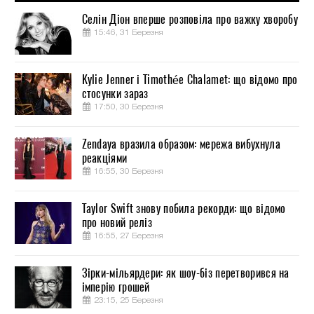
Селін Діон вперше розповіла про важку хворобу
15:46, 31 Березня
Kylie Jenner і Timothée Chalamet: що відомо про
стосунки зараз
17:50, 30 Березня
Zendaya вразила образом: мережа вибухнула
реакціями
16:55, 30 Березня
Taylor Swift знову побила рекорди: що відомо
про новий реліз
16:55, 27 Березня
Зірки-мільярдери: як шоу-біз перетворився на
імперію грошей
23:15, 25 Березня