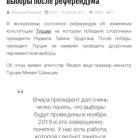
выборы после референдума
Виктория Багазий
09:51, 18 Квітня 2017
2306
0
В воскресенье состоялся референдум об изменении
конституции
Турции
, на котором победили сторонники
президента Реджепа Тайипа Эрдогана. После победы,
президент Турции не намерен проводить досрочные
парламентские выборы.
Об этом заявил агентству Reuters вице-премьер-министр
Турции Мехмет Шимшек.
Вчера президент дал очень
четко понять, что выборы
будут проведены в ноябре
2019 и это совершенно
понятно. У нас есть работа,
которой следует заняться