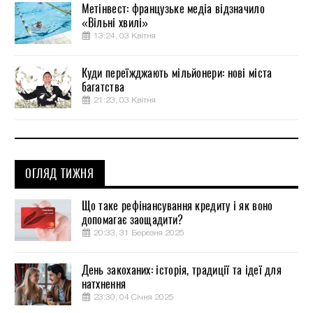
Метінвест: французьке медіа відзначило
«Вільні хвилі»
13:24, 03 Квітня
Куди переїжджають мільйонери: нові міста
багатства
21:23, 03 Квітня
ОГЛЯД ТИЖНЯ
Що таке рефінансування кредиту і як воно
допомагає заощадити?
20:33, 31 Березня 2025
День закоханих: історія, традиції та ідеї для
натхнення
23:30, 04 Січня 2025