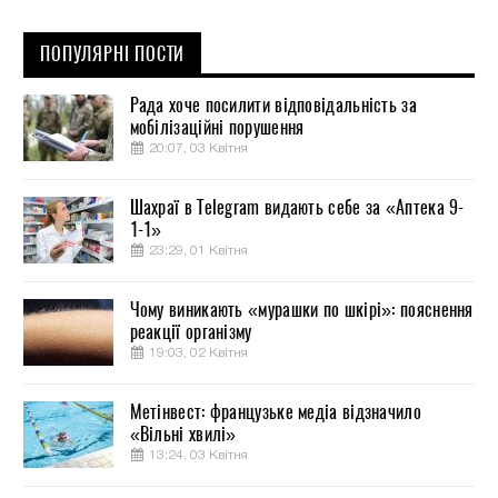
ПОПУЛЯРНІ ПОСТИ
Рада хоче посилити відповідальність за
мобілізаційні порушення
20:07, 03 Квітня
Шахраї в Telegram видають себе за «Аптека 9-
1-1»
23:29, 01 Квітня
Чому виникають «мурашки по шкірі»: пояснення
реакції організму
19:03, 02 Квітня
Метінвест: французьке медіа відзначило
«Вільні хвилі»
13:24, 03 Квітня