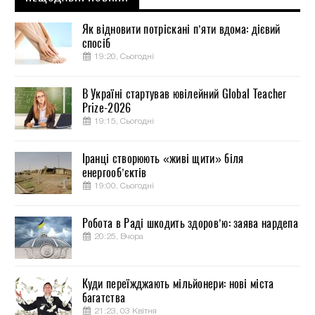
Як відновити потріскані п’яти вдома: дієвий
спосіб
19:20, Сьогодні
В Україні стартував ювілейний Global Teacher
Prize-2026
19:15, Сьогодні
Іранці створюють «живі щити» біля
енергооб’єктів
19:00, Сьогодні
Робота в Раді шкодить здоров’ю: заява нардепа
20:25, Вчора
Куди переїжджають мільйонери: нові міста
багатства
21:23, 03 Квітня