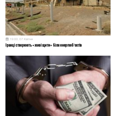
19:00, 07 Квітня
Іранці створюють «живі щити» біля енергооб’єктів