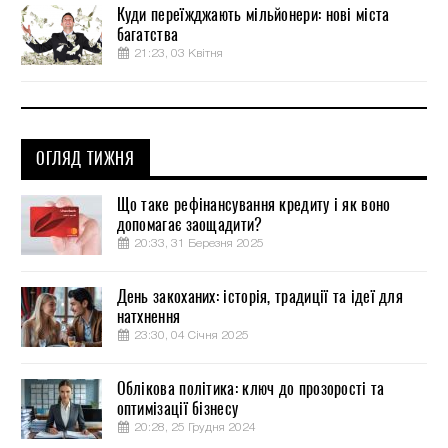
Куди переїжджають мільйонери: нові міста
багатства
21:23, 03 Квітня
ОГЛЯД ТИЖНЯ
Що таке рефінансування кредиту і як воно
допомагає заощадити?
20:33, 31 Березня 2025
День закоханих: історія, традиції та ідеї для
натхнення
23:30, 04 Січня 2025
Облікова політика: ключ до прозорості та
оптимізації бізнесу
20:28, 25 Грудня 2024