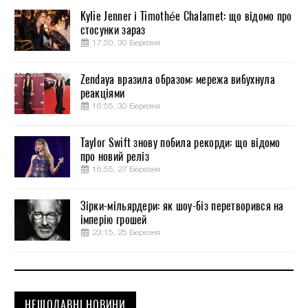
Kylie Jenner і Timothée Chalamet: що відомо про
стосунки зараз
17:50, 30 Березня
Zendaya вразила образом: мережа вибухнула
реакціями
16:55, 30 Березня
Taylor Swift знову побила рекорди: що відомо
про новий реліз
16:55, 27 Березня
Зірки-мільярдери: як шоу-біз перетворився на
імперію грошей
23:15, 25 Березня
НЕЩОДАВНІ НОВИНИ