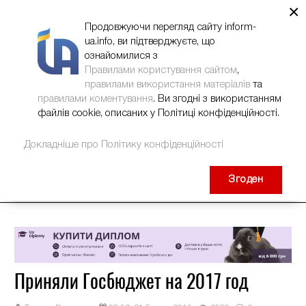
×
НОВИНИ
РЕКЛАМА
INFORM-UA
КОНТАКТИ
Продовжуючи перегляд сайту inform-
ua.info, ви підтверджуєте, що
ознайомилися з
Правилами користування сайтом
,
правилами використання матеріалів
та
правилами коментування
. Ви згодні з використанням
файлів cookie, описаних у Політиці конфіденційності.
Докладніше про Політику конфіденційності
Згоден
Приняли Госбюджет на 2017 год