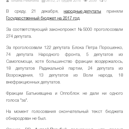
Татьяна Рикичина
08:52, 21 Грудня 2016
2539
0
В среду, 21 декабря,
народные депутаты
приняли
Государственный бюджет на 2017 год
.
За соответствующий законопроект №5000 проголосовали
274 депутата.
За проголосовали 122 депутата Блока Петра Порошенко,
74 депутата Народного фронта, 5 депутатов из
Самопомощи, хотя большинство фракции воздержалось,
18 депутатов Радикальной партии, 24 депутата из
Возрождения, 13 депутатов из Воли народа, 18
внефракционных депутатов.
Фракции Батькивщина и Оппоблок не дали ни одного
голоса "за".
На момент голосования окончательный текст бюджета
обнародован не был.