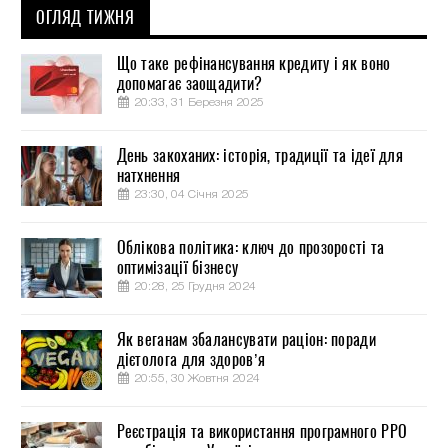
ОГЛЯД ТИЖНЯ
Що таке рефінансування кредиту і як воно
допомагає заощадити?
20:33, 31 Березня 2025
День закоханих: історія, традиції та ідеї для
натхнення
23:30, 04 Січня 2025
Облікова політика: ключ до прозорості та
оптимізації бізнесу
20:28, 25 Грудня 2024
Як веганам збалансувати раціон: поради
дієтолога для здоров’я
20:55, 30 Жовтня 2024
Реєстрація та використання програмного РРО