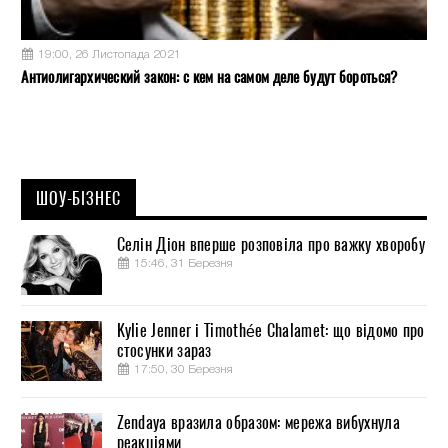
19:00, 26 Листопада 2021
Антиолигархический закон: с кем на самом деле будут бороться?
ШОУ-БІЗНЕС
Селін Діон вперше розповіла про важку хворобу
15:46, 31 Березня
Kylie Jenner і Timothée Chalamet: що відомо про
стосунки зараз
17:50, 30 Березня
Zendaya вразила образом: мережа вибухнула
реакціями