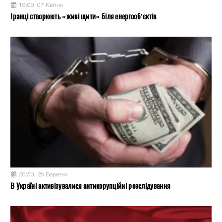
19:00, 07 Квітня
Іранці створюють «живі щити» біля енергооб’єктів
20:50, 26 Березня
В Україні активізувалися антикорупційні розслідування