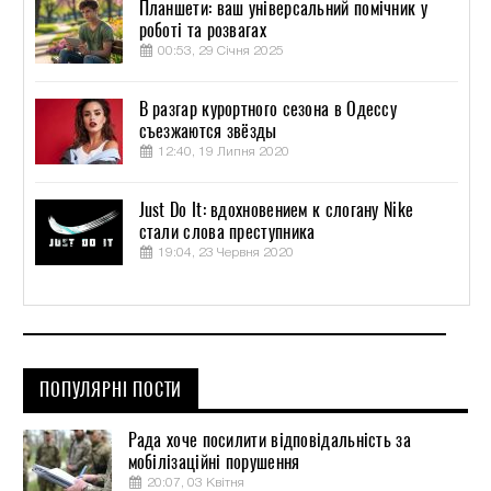
Планшети: ваш універсальний помічник у
роботі та розвагах
00:53, 29 Січня 2025
В разгар курортного сезона в Одессу
съезжаются звёзды
12:40, 19 Липня 2020
Just Do It: вдохновением к слогану Nike
стали слова преступника
19:04, 23 Червня 2020
ПОПУЛЯРНІ ПОСТИ
Рада хоче посилити відповідальність за
мобілізаційні порушення
20:07, 03 Квітня