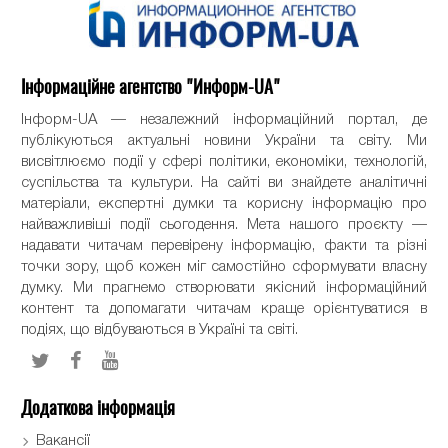
Інформаційне агентство "Информ-UA"
Інформ-UA — незалежний інформаційний портал, де
публікуються актуальні новини України та світу. Ми
висвітлюємо події у сфері політики, економіки, технологій,
суспільства та культури. На сайті ви знайдете аналітичні
матеріали, експертні думки та корисну інформацію про
найважливіші події сьогодення. Мета нашого проєкту —
надавати читачам перевірену інформацію, факти та різні
точки зору, щоб кожен міг самостійно сформувати власну
думку. Ми прагнемо створювати якісний інформаційний
контент та допомагати читачам краще орієнтуватися в
подіях, що відбуваються в Україні та світі.
Додаткова інформація
Вакансії