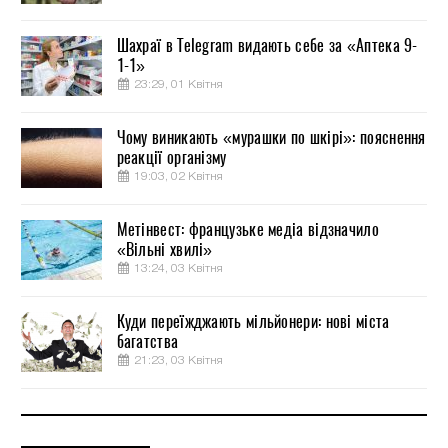
Шахраї в Telegram видають себе за «Аптека 9-
1-1»
23:29, 01 Квітня
Чому виникають «мурашки по шкірі»: пояснення
реакції організму
19:03, 02 Квітня
Метінвест: французьке медіа відзначило
«Вільні хвилі»
13:24, 03 Квітня
Куди переїжджають мільйонери: нові міста
багатства
21:23, 03 Квітня