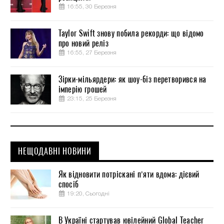
16:55, 30 Березня
Taylor Swift знову побила рекорди: що відомо
про новий реліз
16:55, 27 Березня
Зірки-мільярдери: як шоу-біз перетворився на
імперію грошей
23:15, 25 Березня
НЕЩОДАВНІ НОВИНИ
Як відновити потріскані п’яти вдома: дієвий
спосіб
19:20, Сьогодні
В Україні стартував ювілейний Global Teacher