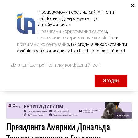
×
НОВИНИ
РЕКЛАМА
INFORM-UA
КОНТАКТИ
Продовжуючи перегляд сайту inform-
ua.info, ви підтверджуєте, що
ознайомилися з
Правилами користування сайтом
,
правилами використання матеріалів
та
правилами коментування
. Ви згодні з використанням
файлів cookie, описаних у Політиці конфіденційності.
Докладніше про Політику конфіденційності
Згоден
Президента Америки Дональда