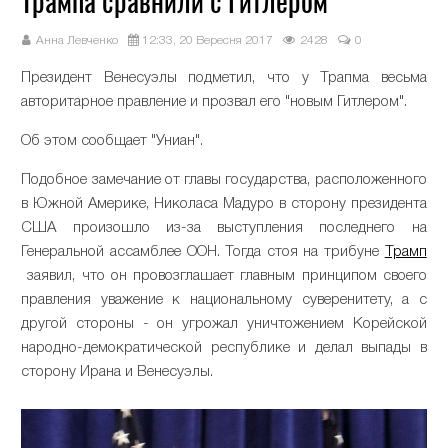
Трампа сравнили с Гитлером
Анна Левченко
12:33, 20 Вересня 2017
2428
0
Президент Венесуэлы подметил, что у Трапма весьма
авторитарное правление и прозвал его "новым Гитлером".
Об этом сообщает "Униан".
Подобное замечание от главы государства, расположенного
в Южной Америке, Николаса Мадуро в сторону президента
США произошло из-за выступления последнего на
Генеральной ассамблее ООН. Тогда стоя на трибуне
Трамп
заявил, что он провозглашает главным принципом своего
правления уважение к национальному суверенитету, а с
другой стороны - он угрожал уничтожением Корейской
народно-демократической республике и делал выпады в
сторону Ирана и Венесуэлы.