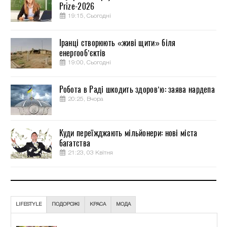
Prize-2026
19:15, Сьогодні
Іранці створюють «живі щити» біля
енергооб’єктів
19:00, Сьогодні
Робота в Раді шкодить здоров’ю: заява нардепа
20:25, Вчора
Куди переїжджають мільйонери: нові міста
багатства
21:23, 03 Квітня
LIFESTYLE
ПОДОРОЖІ
КРАСА
МОДА