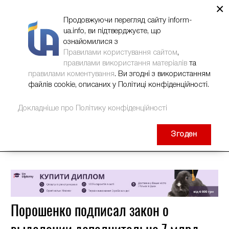
×
НОВИНИ
РЕКЛАМА
INFORM-UA
КОНТАКТИ
Продовжуючи перегляд сайту inform-
ua.info, ви підтверджуєте, що
ознайомилися з
Правилами користування сайтом
,
правилами використання матеріалів
та
правилами коментування
. Ви згодні з використанням
файлів cookie, описаних у Політиці конфіденційності.
Докладніше про Політику конфіденційності
Згоден
Порошенко подписал закон о