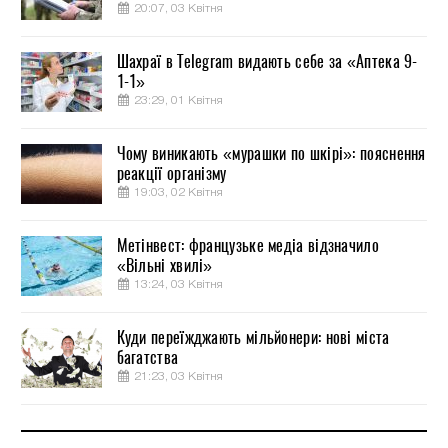
20:07, 03 Квітня
Шахраї в Telegram видають себе за «Аптека 9-
1-1»
23:29, 01 Квітня
Чому виникають «мурашки по шкірі»: пояснення
реакції організму
19:03, 02 Квітня
Метінвест: французьке медіа відзначило
«Вільні хвилі»
13:24, 03 Квітня
Куди переїжджають мільйонери: нові міста
багатства
21:23, 03 Квітня