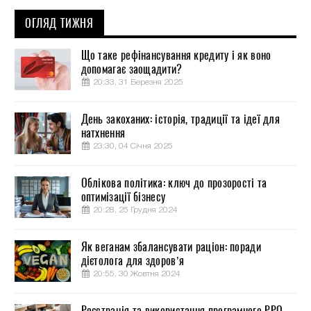
ОГЛЯД ТИЖНЯ
Що таке рефінансування кредиту і як воно
допомагає заощадити?
20:33, 31 Березня 2025
День закоханих: історія, традиції та ідеї для
натхнення
23:30, 04 Січня 2025
Облікова політика: ключ до прозорості та
оптимізації бізнесу
20:28, 25 Грудня 2024
Як веганам збалансувати раціон: поради
дієтолога для здоров’я
20:55, 30 Жовтня 2024
Реєстрація та використання програмного РРО