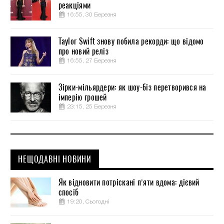
реакціями
16:55, 30 Березня
Taylor Swift знову побила рекорди: що відомо
про новий реліз
16:55, 27 Березня
Зірки-мільярдери: як шоу-біз перетворився на
імперію грошей
23:15, 25 Березня
НЕЩОДАВНІ НОВИНИ
Як відновити потріскані п’яти вдома: дієвий
спосіб
19:20, Сьогодні