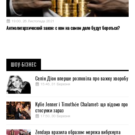
19:00, 26 Листопада 2021
Антиолигархический закон: с кем на самом деле будут бороться?
ШОУ-БІЗНЕС
Селін Діон вперше розповіла про важку хворобу
15:46, 31 Березня
Kylie Jenner і Timothée Chalamet: що відомо про
стосунки зараз
17:50, 30 Березня
Zendaya вразила образом: мережа вибухнула