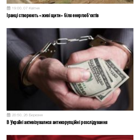
19:00, 07 Квітня
Іранці створюють «живі щити» біля енергооб’єктів
20:50, 26 Березня
В Україні активізувалися антикорупційні розслідування