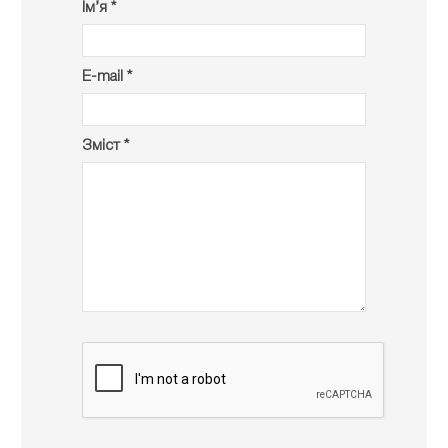
Ім’я *
E-mail *
Зміст *