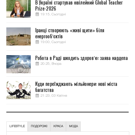
В Україні стартував ювілейний Global Teacher
Prize-2026
19:15, Сьогодні
Іранці створюють «живі щити» біля
енергооб’єктів
19:00, Сьогодні
Робота в Раді шкодить здоров’ю: заява нардепа
20:25, Вчора
Куди переїжджають мільйонери: нові міста
багатства
21:23, 03 Квітня
LIFESTYLE
ПОДОРОЖІ
КРАСА
МОДА