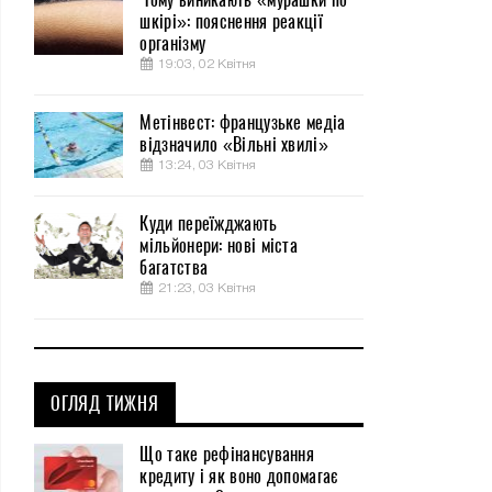
шкірі»: пояснення реакції
організму
19:03, 02 Квітня
Метінвест: французьке медіа
відзначило «Вільні хвилі»
13:24, 03 Квітня
Куди переїжджають
мільйонери: нові міста
багатства
21:23, 03 Квітня
ОГЛЯД ТИЖНЯ
Що таке рефінансування
кредиту і як воно допомагає