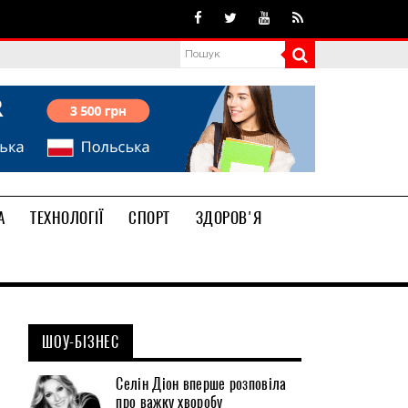
А
ТЕХНОЛОГІЇ
СПОРТ
ЗДОРОВ'Я
ШОУ-БІЗНЕС
Селін Діон вперше розповіла
про важку хворобу