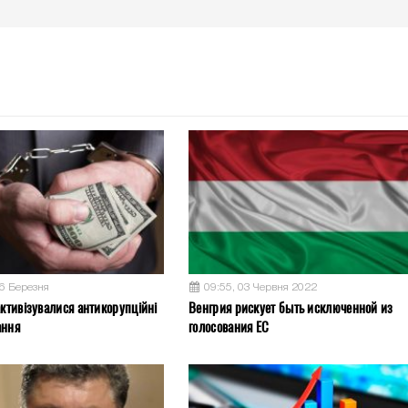
26 Березня
09:55, 03 Червня 2022
активізувалися антикорупційні
Венгрия рискует быть исключенной из
ання
голосования ЕС