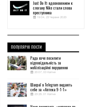
Just Do It: вдохновением к
слогану Nike стали слова
преступника
19:04, 23 Червня 2020
ПОПУЛЯРНІ ПОСТИ
Рада хоче посилити
відповідальність за
мобілізаційні порушення
20:07, 03 Квітня
Шахраї в Telegram видають
себе за «Аптека 9-1-1»
23:29, 01 Квітня
Чому виникають «мурашки по