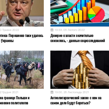
30 Травня 2022
19:33, 05 Лютого 2022
итика: Порошенко таки удалось
Доверие к власти значительно
з Украины
снизилось, - данные социсследований
12 Грудня 2021
19:00, 26 Листопада 2021
на границе Польши и
Антиолигархический закон: с кем на
 мнение политологов
самом деле будут бороться?