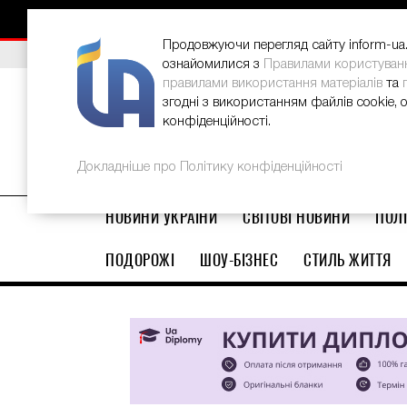
НОВИНИ
РЕКЛАМА
INFORM-UA
КОНТАКТИ
Продовжуючи перегляд сайту inform-ua.i
ВИБІР РЕДАКЦІЇ
В Україні стартував ювілейний Glo
ознайомилися з
Правилами користуван
правилами використання матеріалів
та
згодні з використанням файлів cookie, 
конфіденційності.
Докладніше про Політику конфіденційності
НОВИНИ УКРАЇНИ
СВІТОВІ НОВИНИ
ПОЛІ
ПОДОРОЖІ
ШОУ-БІЗНЕС
СТИЛЬ ЖИТТЯ