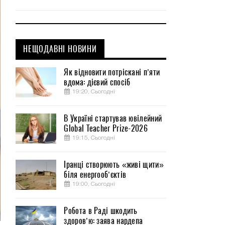
НЕЩОДАВНІ НОВИНИ
Як відновити потріскані п’яти
вдома: дієвий спосіб
19:20, Сьогодні
В Україні стартував ювілейний
Global Teacher Prize-2026
19:15, Сьогодні
Іранці створюють «живі щити»
біля енергооб’єктів
19:00, Сьогодні
Робота в Раді шкодить
здоров’ю: заява нардепа