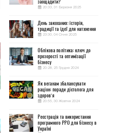
заощадити?
20:33, 31 Березня 2025
День закоханих: історія,
традиції та ідеї для натхнення
23:30, 04 Січня 2025
Облікова політика: ключ до
прозорості та оптимізації
бізнесу
20:28, 25 Грудня 2024
Як веганам збалансувати
раціон: поради дієтолога для
здоров’я
20:55, 30 Жовтня 2024
Реєстрація та використання
програмного РРО для бізнесу в
Україні