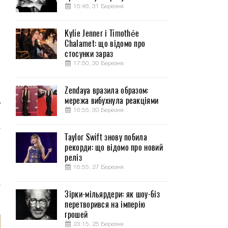
15:46, 31 Березня
Kylie Jenner і Timothée
Chalamet: що відомо про
стосунки зараз
17:50, 30 Березня
я
Zendaya вразила образом:
мережа вибухнула реакціями
ь
16:55, 30 Березня
о
а
Taylor Swift знову побила
рекорди: що відомо про новий
реліз
о
16:55, 27 Березня
л
а
Зірки-мільярдери: як шоу-біз
перетворився на імперію
грошей
23:15, 25 Березня