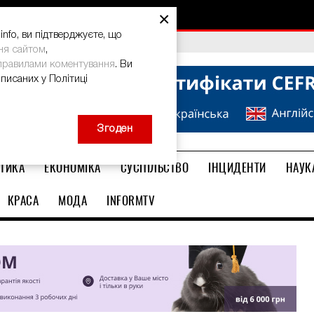
×
nfo, ви підтверджуєте, що
bal Teacher Prize-2026
ня сайтом
,
правилами коментування
. Ви
описаних у Політиці
Згоден
ТИКА
ЕКОНОМІКА
СУСПІЛЬСТВО
ІНЦИДЕНТИ
НАУК
КРАСА
МОДА
INFORMTV