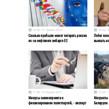
18:39, 31 Травня 2022
16:32, 
Сколько прибыли может потерять россия
Побег пол
из-за нефтяного эмбарго ЕС
выехать и
17:29, 15 Грудня 2021
15:06, 
Минусы законопроекта о
Мигранты 
финансировании политпартий, - эксперт
Беларуси: