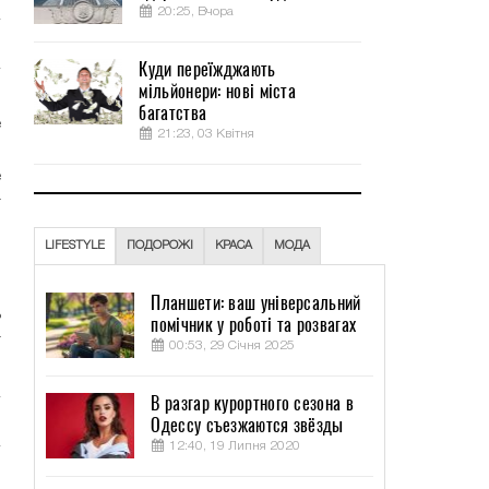
20:25, Вчора
Куди переїжджають
мільйонери: нові міста
и
багатства
е
21:23, 03 Квітня
и
е
т
LIFESTYLE
ПОДОРОЖІ
КРАСА
МОДА
Планшети: ваш універсальний
ь
помічник у роботі та розвагах
т
00:53, 29 Січня 2025
В разгар курортного сезона в
Одессу съезжаются звёзды
12:40, 19 Липня 2020