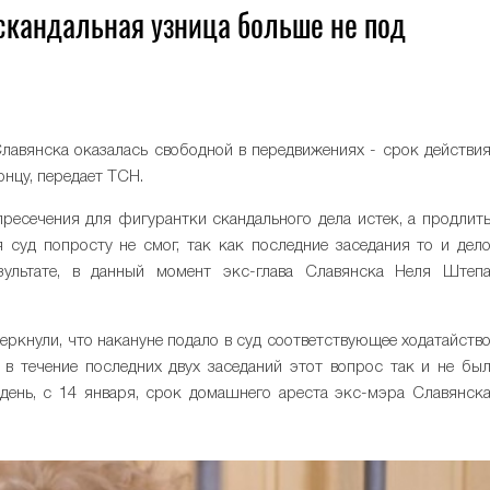
скандальная узница больше не под
лавянска оказалась свободной в передвижениях - срок действи
нцу, передает ТСН.
ресечения для фигурантки скандального дела истек, а продлит
 суд попросту не смог, так как последние заседания то и дел
зультате, в данный момент экс-глава Славянска Неля Штеп
еркнули, что накануне подало в суд соответствующее ходатайств
 в течение последних двух заседаний этот вопрос так и не бы
 день, с 14 января, срок домашнего ареста экс-мэра Славянск