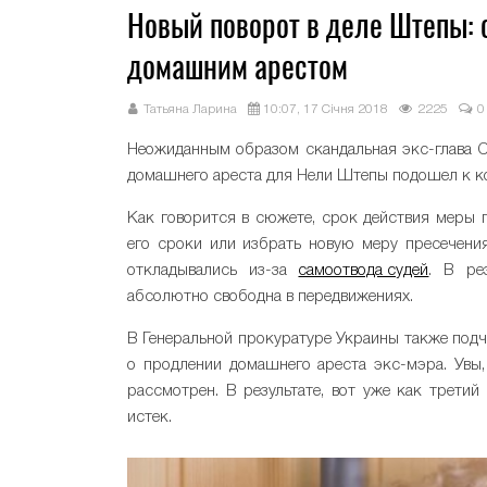
Новый поворот в деле Штепы: 
домашним арестом
Татьяна Ларина
10:07, 17 Січня 2018
2225
0
Неожиданным образом скандальная экс-глава С
домашнего ареста для Нели Штепы подошел к ко
Как говорится в сюжете, срок действия меры п
его сроки или избрать новую меру пресечения
откладывались из-за
самоотвода судей
. В ре
абсолютно свободна в передвижениях.
В Генеральной прокуратуре Украины также подч
о продлении домашнего ареста экс-мэра. Увы,
рассмотрен. В результате, вот уже как третий
истек.