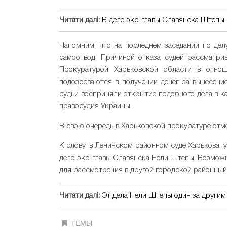
Читати далі:
В деле экс-главы Славянска Штепы
Напомним, что на последнем заседании по делу
самоотвод. Причиной отказа судей рассматрив
Прокуратурой Харьковской области в отнош
подозреваются в получении денег за вынесени
судьи восприняли открытие подобного дела в к
правосудия Украины.
В свою очередь в Харьковской прокуратуре отмет
К слову, в Ленинском районном суде Харькова, 
дело экс-главы Славянска Нели Штепы. Возможно
для рассмотрения в другой городской районный
Читати далі:
От дела Нели Штепы один за другим
ТЕМЫ