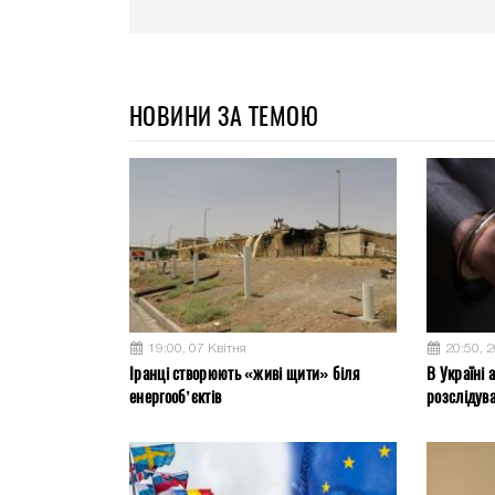
НОВИНИ ЗА ТЕМОЮ
19:00, 07 Квітня
20:50, 
Іранці створюють «живі щити» біля
В Україні 
енергооб’єктів
розслідув