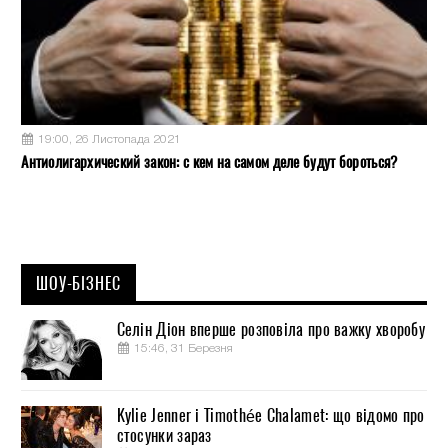
19:00, 26 Листопада 2021
Антиолигархический закон: с кем на самом деле будут бороться?
ШОУ-БІЗНЕС
Селін Діон вперше розповіла про важку хворобу
15:46, 31 Березня
Kylie Jenner і Timothée Chalamet: що відомо про
стосунки зараз