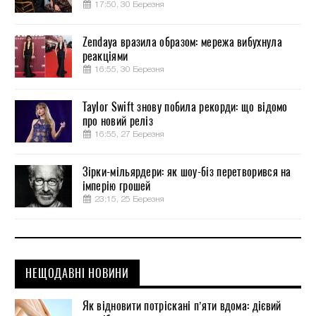
17:50, 30 Березня
Zendaya вразила образом: мережа вибухнула
реакціями
16:55, 30 Березня
Taylor Swift знову побила рекорди: що відомо
про новий реліз
16:55, 27 Березня
Зірки-мільярдери: як шоу-біз перетворився на
імперію грошей
23:15, 25 Березня
НЕЩОДАВНІ НОВИНИ
Як відновити потріскані п’яти вдома: дієвий