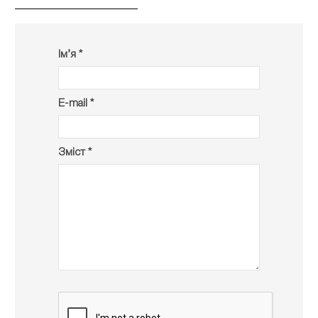
Ім’я *
E-mail *
Зміст *