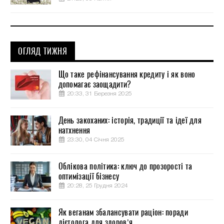
ОГЛЯД ТИЖНЯ
Що таке рефінансування кредиту і як воно
допомагає заощадити?
20:33, 31 Березня 2025
День закоханих: історія, традиції та ідеї для
натхнення
23:30, 04 Січня 2025
Облікова політика: ключ до прозорості та
оптимізації бізнесу
20:28, 25 Грудня 2024
Як веганам збалансувати раціон: поради
дієтолога для здоров’я