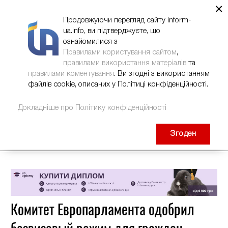
×
НОВИНИ
РЕКЛАМА
INFORM-UA
КОНТАКТИ
Продовжуючи перегляд сайту inform-
ua.info, ви підтверджуєте, що
ознайомилися з
Правилами користування сайтом
,
правилами використання матеріалів
та
правилами коментування
. Ви згодні з використанням
файлів cookie, описаних у Політиці конфіденційності.
Докладніше про Політику конфіденційності
Згоден
Комитет Европарламента одобрил