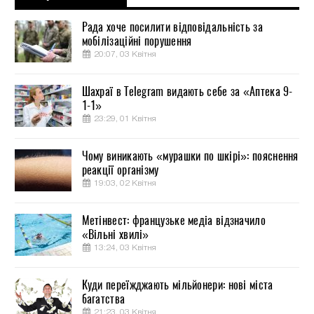
Рада хоче посилити відповідальність за
мобілізаційні порушення
20:07, 03 Квітня
Шахраї в Telegram видають себе за «Аптека 9-
1-1»
23:29, 01 Квітня
Чому виникають «мурашки по шкірі»: пояснення
реакції організму
19:03, 02 Квітня
Метінвест: французьке медіа відзначило
«Вільні хвилі»
13:24, 03 Квітня
Куди переїжджають мільйонери: нові міста
багатства
21:23, 03 Квітня