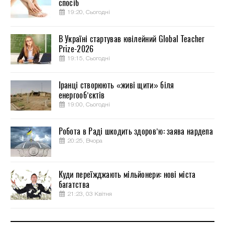
спосіб
19:20, Сьогодні
В Україні стартував ювілейний Global Teacher
Prize-2026
19:15, Сьогодні
Іранці створюють «живі щити» біля
енергооб’єктів
19:00, Сьогодні
Робота в Раді шкодить здоров’ю: заява нардепа
20:25, Вчора
Куди переїжджають мільйонери: нові міста
багатства
21:23, 03 Квітня