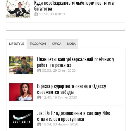
Куди переїжджають мільйонери: нові міста
багатства
21:23, 03 Квітня
LIFESTYLE
ПОДОРОЖІ
КРАСА
МОДА
Планшети: ваш універсальний помічник у
роботі та розвагах
00:53, 29 Січня 2025
В разгар курортного сезона в Одессу
съезжаются звёзды
12:40, 19 Липня 2020
Just Do It: вдохновением к слогану Nike
стали слова преступника
19:04, 23 Червня 2020