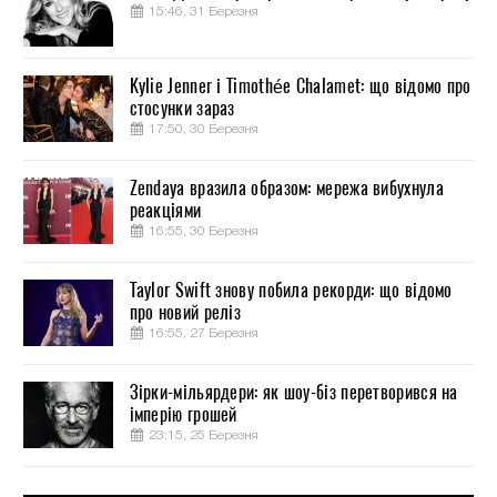
15:46, 31 Березня
Kylie Jenner і Timothée Chalamet: що відомо про
стосунки зараз
17:50, 30 Березня
Zendaya вразила образом: мережа вибухнула
реакціями
16:55, 30 Березня
Taylor Swift знову побила рекорди: що відомо
про новий реліз
16:55, 27 Березня
Зірки-мільярдери: як шоу-біз перетворився на
імперію грошей
23:15, 25 Березня