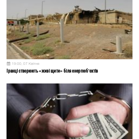
19:00, 07 Квітня
Іранці створюють «живі щити» біля енергооб’єктів