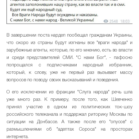
В завершении поста нардеп пообещал гражданам Украины,
что скоро из страны будут изгнаны все "враги народа" и
зарубежные агенты, которые, по его мнению, есть во власти
и среди представителей СМИ. "С нами Бог", - пафосно
попрощался с подписчиками народный избранник,
который, к слову, уже не первый раз вызывает массу
вопросов по поводу своих высказываний и поведения.
О его исключении из фракции "Слуга народа" речь шла
уже много раз. К примеру, после того, как Шевченко
принял участие в одном из политических ток-шоу
российского телеканала и поддержал риторику Москвы по
ситуации на Донбассе. А также после его "опусов" с
размышлениями об "адептах Сороса" на просторах
интернета.