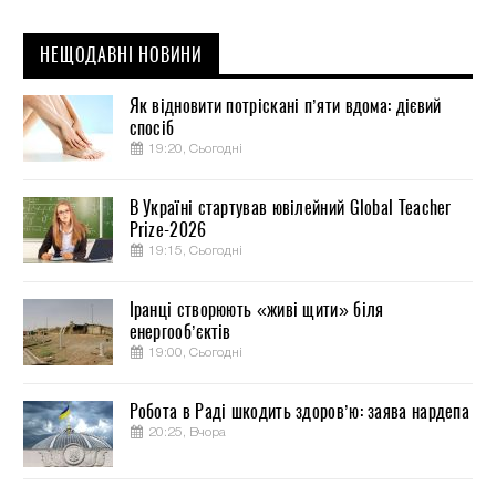
НЕЩОДАВНІ НОВИНИ
Як відновити потріскані п’яти вдома: дієвий
спосіб
19:20, Сьогодні
В Україні стартував ювілейний Global Teacher
Prize-2026
19:15, Сьогодні
Іранці створюють «живі щити» біля
енергооб’єктів
19:00, Сьогодні
Робота в Раді шкодить здоров’ю: заява нардепа
20:25, Вчора