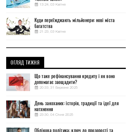
13:24, 03 Квітня
Куди переїжджають мільйонери: нові міста
багатства
21:23, 03 Квітня
ОГЛЯД ТИЖНЯ
Що таке рефінансування кредиту і як воно
допомагає заощадити?
20:33, 31 Березня 2025
День закоханих: історія, традиції та ідеї для
натхнення
23:30, 04 Січня 2025
Облікова політика: ключ до прозорості та