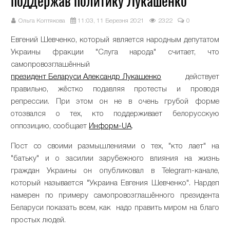
поддержав политику Лукашенко
Ольга Коптякова
11:03, 11 Березня 2021
2322
0
Евгений Шевченко, который является народным депутатом
Украины фракции "Слуга народа" считает, что
самопровозглашённый
президент Беларуси Александр Лукашенко
действует
правильно, жёстко подавляя протесты и проводя
репрессии. При этом он не в очень грубой форме
отозвался о тех, кто поддерживает белорусскую
оппозицию, сообщает
Информ-UA
.
Пост со своими размышлениями о тех, "кто лает" на
"батьку" и о засилии зарубежного влияния на жизнь
граждан Украины он опубликовал в Telegram-канале,
который называется "Украина Евгения Шевченко". Нардеп
намерен по примеру самопровозглашённого президента
Беларуси показать всем, как надо править миром на благо
простых людей.