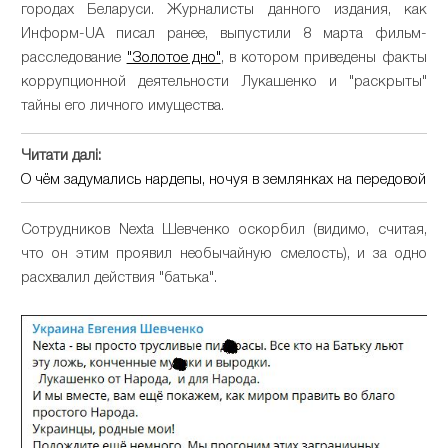
городах Беларуси. Журналисты данного издания, как
Информ-UA писал ранее, выпустили 8 марта фильм-
расследование
"Золотое дно"
, в котором приведены факты
коррупционной деятельности Лукашенко и "раскрыты"
тайны его личного имущества.
Читати далі:
О чём задумались нардепы, ночуя в землянках на передовой
Сотрудников Nexta Шевченко оскорбил (видимо, считая,
что он этим проявил необычайную смелость), и за одно
расхвалил действия "батька".