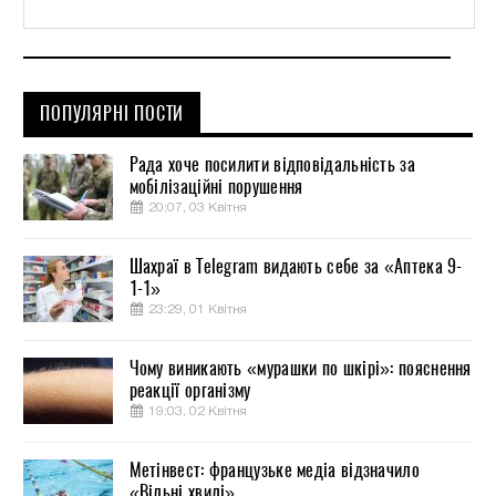
ПОПУЛЯРНІ ПОСТИ
Рада хоче посилити відповідальність за
мобілізаційні порушення
20:07, 03 Квітня
Шахраї в Telegram видають себе за «Аптека 9-
1-1»
23:29, 01 Квітня
Чому виникають «мурашки по шкірі»: пояснення
реакції організму
19:03, 02 Квітня
Метінвест: французьке медіа відзначило
«Вільні хвилі»