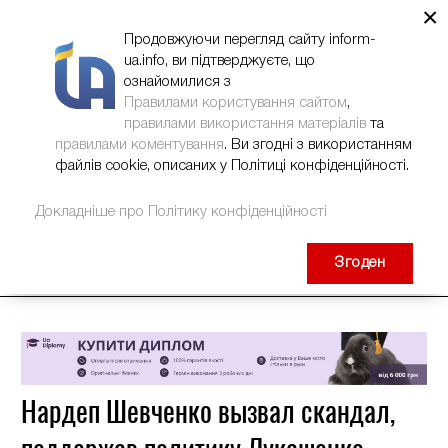
×
НОВИНИ
РЕКЛАМА
INFORM-UA
КОНТАКТИ
Продовжуючи перегляд сайту inform-
ua.info, ви підтверджуєте, що
ознайомилися з
Правилами користування сайтом
,
правилами використання матеріалів
та
правилами коментування
. Ви згодні з використанням
файлів cookie, описаних у Політиці конфіденційності.
Докладніше про Політику конфіденційності
Згоден
Нардеп Шевченко вызвал скандал,