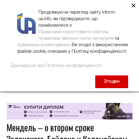
×
НОВИНИ
РЕКЛАМА
INFORM-UA
КОНТАКТИ
Продовжуючи перегляд сайту inform-
ua.info, ви підтверджуєте, що
ознайомилися з
Правилами користування сайтом
,
правилами використання матеріалів
та
правилами коментування
. Ви згодні з використанням
файлів cookie, описаних у Політиці конфіденційності.
Докладніше про Політику конфіденційності
Згоден
Мендель – о втором сроке