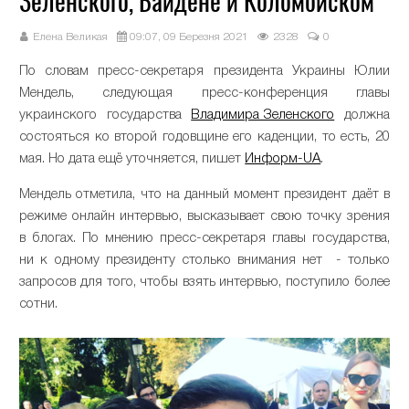
Зеленского, Байдене и Коломойском
Елена Великая
09:07, 09 Березня 2021
2328
0
По словам пресс-секретаря президента Украины Юлии
Мендель, следующая пресс-конференция главы
украинского государства
Владимира Зеленского
должна
состояться ко второй годовщине его каденции, то есть, 20
мая. Но дата ещё уточняется, пишет
Информ-UA
.
Мендель отметила, что на данный момент президент даёт в
режиме онлайн интервью, высказывает свою точку зрения
в блогах. По мнению пресс-секретаря главы государства,
ни к одному президенту столько внимания нет - только
запросов для того, чтобы взять интервью, поступило более
сотни.