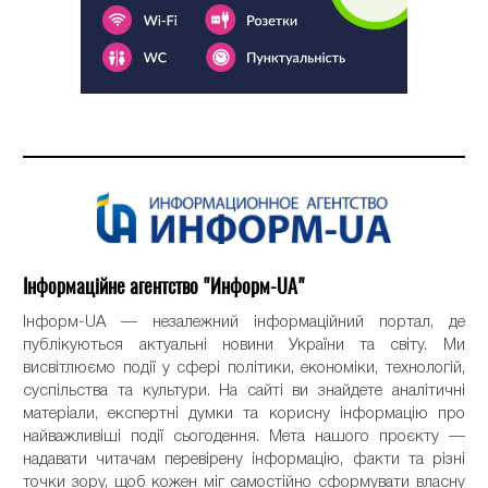
Інформаційне агентство "Информ-UA"
Інформ-UA — незалежний інформаційний портал, де
публікуються актуальні новини України та світу. Ми
висвітлюємо події у сфері політики, економіки, технологій,
суспільства та культури. На сайті ви знайдете аналітичні
матеріали, експертні думки та корисну інформацію про
найважливіші події сьогодення. Мета нашого проєкту —
надавати читачам перевірену інформацію, факти та різні
точки зору, щоб кожен міг самостійно сформувати власну