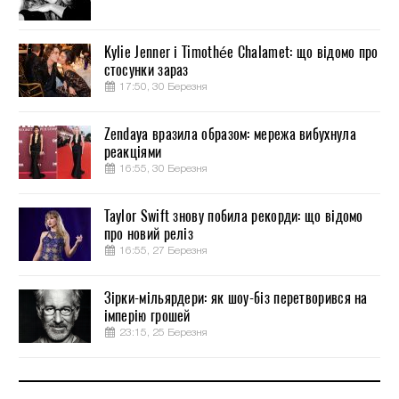
Kylie Jenner і Timothée Chalamet: що відомо про
стосунки зараз
17:50, 30 Березня
Zendaya вразила образом: мережа вибухнула
реакціями
16:55, 30 Березня
Taylor Swift знову побила рекорди: що відомо
про новий реліз
16:55, 27 Березня
Зірки-мільярдери: як шоу-біз перетворився на
імперію грошей
23:15, 25 Березня