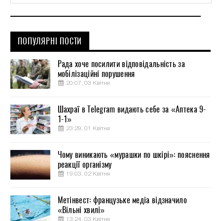
ПОПУЛЯРНІ ПОСТИ
Рада хоче посилити відповідальність за
мобілізаційні порушення
20:07, 03 Квітня
Шахраї в Telegram видають себе за «Аптека 9-
1-1»
23:29, 01 Квітня
Чому виникають «мурашки по шкірі»: пояснення
реакції організму
19:03, 02 Квітня
Метінвест: французьке медіа відзначило
«Вільні хвилі»
13:24, 03 Квітня