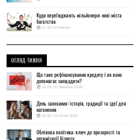
Куди переїжджають мільйонери: нові міста
багатства
21:23, 03 Квітня
ОГЛЯД ТИЖНЯ
Що таке рефінансування кредиту і як воно
допомагає заощадити?
20:33, 31 Березня 2025
День закоханих: історія, традиції та ідеї для
натхнення
23:30, 04 Січня 2025
Облікова політика: ключ до прозорості та
оптимізації бізнесу