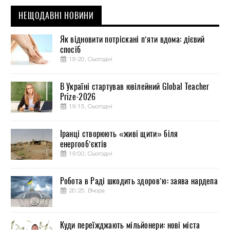
НЕЩОДАВНІ НОВИНИ
Як відновити потріскані п’яти вдома: дієвий
спосіб
19:20, Сьогодні
В Україні стартував ювілейний Global Teacher
Prize-2026
19:15, Сьогодні
Іранці створюють «живі щити» біля
енергооб’єктів
19:00, Сьогодні
Робота в Раді шкодить здоров’ю: заява нардепа
20:25, Вчора
Куди переїжджають мільйонери: нові міста