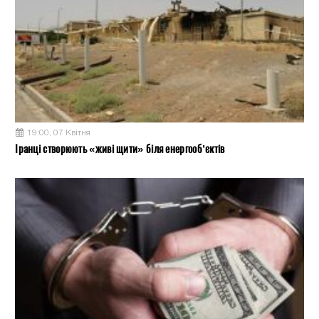
19:00, 07 Квітня
Іранці створюють «живі щити» біля енергооб’єктів