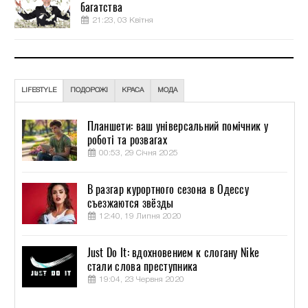
багатства
21:23, 03 Квітня
LIFESTYLE
ПОДОРОЖІ
КРАСА
МОДА
Планшети: ваш універсальний помічник у
роботі та розвагах
00:53, 29 Січня 2025
В разгар курортного сезона в Одессу
съезжаются звёзды
12:40, 19 Липня 2020
Just Do It: вдохновением к слогану Nike
стали слова преступника
19:04, 23 Червня 2020