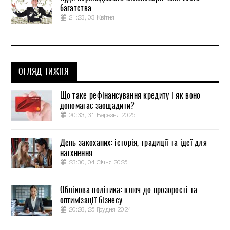
багатства
21:23, 03 Квітня
ОГЛЯД ТИЖНЯ
Що таке рефінансування кредиту і як воно
допомагає заощадити?
20:33, 31 Березня 2025
День закоханих: історія, традиції та ідеї для
натхнення
23:30, 04 Січня 2025
Облікова політика: ключ до прозорості та
оптимізації бізнесу
20:28, 25 Грудня 2024