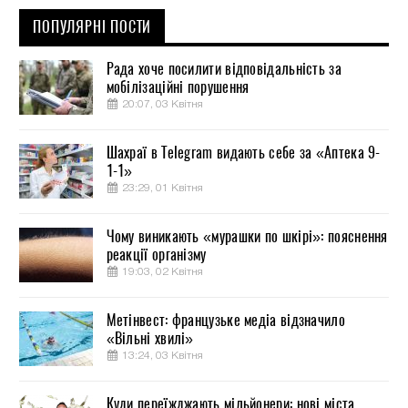
ПОПУЛЯРНІ ПОСТИ
Рада хоче посилити відповідальність за
мобілізаційні порушення
20:07, 03 Квітня
Шахраї в Telegram видають себе за «Аптека 9-
1-1»
23:29, 01 Квітня
Чому виникають «мурашки по шкірі»: пояснення
реакції організму
19:03, 02 Квітня
Метінвест: французьке медіа відзначило
«Вільні хвилі»
13:24, 03 Квітня
Куди переїжджають мільйонери: нові міста