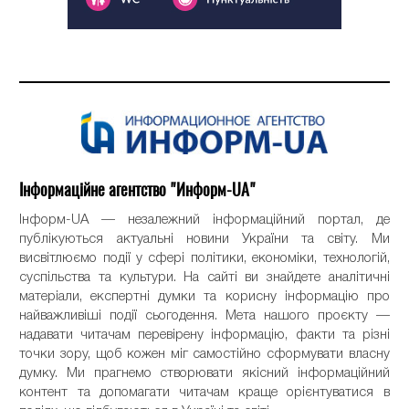
Інформаційне агентство "Информ-UA"
Інформ-UA — незалежний інформаційний портал, де
публікуються актуальні новини України та світу. Ми
висвітлюємо події у сфері політики, економіки, технологій,
суспільства та культури. На сайті ви знайдете аналітичні
матеріали, експертні думки та корисну інформацію про
найважливіші події сьогодення. Мета нашого проєкту —
надавати читачам перевірену інформацію, факти та різні
точки зору, щоб кожен міг самостійно сформувати власну
думку. Ми прагнемо створювати якісний інформаційний
контент та допомагати читачам краще орієнтуватися в