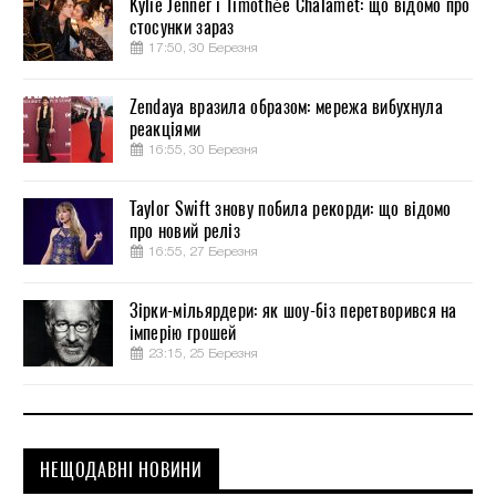
Kylie Jenner і Timothée Chalamet: що відомо про
стосунки зараз
17:50, 30 Березня
Zendaya вразила образом: мережа вибухнула
реакціями
16:55, 30 Березня
Taylor Swift знову побила рекорди: що відомо
про новий реліз
16:55, 27 Березня
Зірки-мільярдери: як шоу-біз перетворився на
імперію грошей
23:15, 25 Березня
НЕЩОДАВНІ НОВИНИ