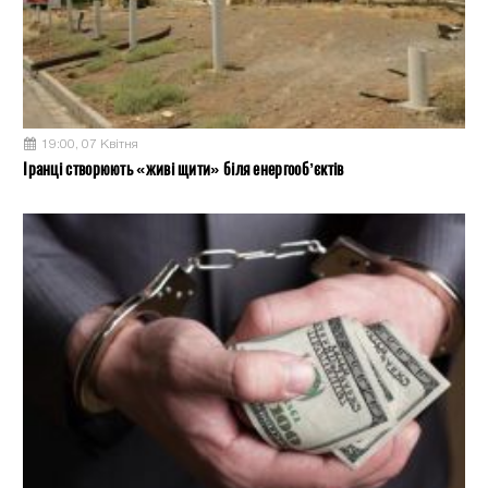
19:00, 07 Квітня
Іранці створюють «живі щити» біля енергооб’єктів