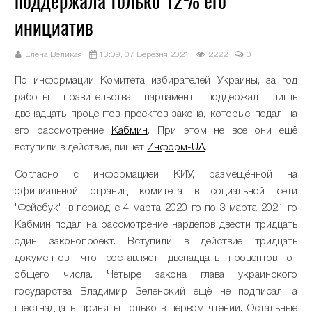
поддержала только 12% его
инициатив
Елена Великая
13:09, 07 Березня 2021
2222
0
По информации Комитета избирателей Украины, за год
работы правительства парламент поддержал лишь
двенадцать процентов проектов закона, которые подал на
его рассмотрение
Кабмин
. При этом не все они ещё
вступили в действие, пишет
Информ-UA
.
Согласно с информацией КИУ, размещённой на
официальной страниц комитета в социальной сети
"Фейсбук", в период с 4 марта 2020-го по 3 марта 2021-го
Кабмин подал на рассмотрение нардепов двести тридцать
один законопроект. Вступили в действие тридцать
документов, что составляет двенадцать процентов от
общего числа. Четыре закона глава украинского
государства Владимир Зеленский ещё не подписал, а
шестнадцать приняты только в первом чтении. Остальные