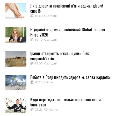
Як відновити потріскані п’яти вдома: дієвий
спосіб
19:20, Сьогодні
В Україні стартував ювілейний Global Teacher
Prize-2026
19:15, Сьогодні
Іранці створюють «живі щити» біля
енергооб’єктів
19:00, Сьогодні
Робота в Раді шкодить здоров’ю: заява нардепа
20:25, Вчора
Куди переїжджають мільйонери: нові міста
багатства
21:23, 03 Квітня