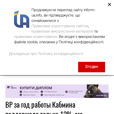
×
НОВИНИ
РЕКЛАМА
INFORM-UA
КОНТАКТИ
Продовжуючи перегляд сайту inform-
ua.info, ви підтверджуєте, що
ознайомилися з
Правилами користування сайтом
,
правилами використання матеріалів
та
правилами коментування
. Ви згодні з використанням
файлів cookie, описаних у Політиці конфіденційності.
Докладніше про Політику конфіденційності
Згоден
ВР за год работы Кабмина