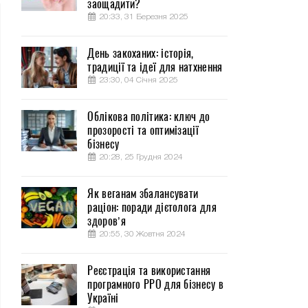
заощадити?
20:33, 31 Березня 2025
День закоханих: історія,
традиції та ідеї для натхнення
23:30, 04 Січня 2025
Облікова політика: ключ до
прозорості та оптимізації
бізнесу
20:28, 25 Грудня 2024
Як веганам збалансувати
раціон: поради дієтолога для
здоров’я
20:55, 30 Жовтня 2024
Реєстрація та використання
програмного РРО для бізнесу в
Україні