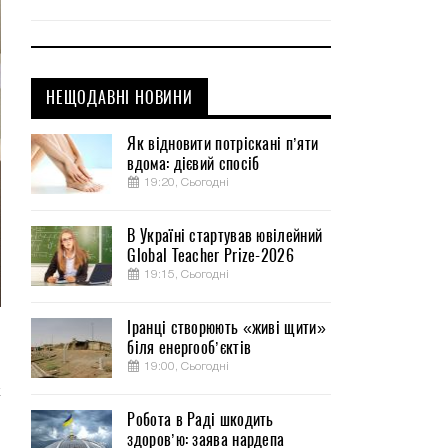
НЕЩОДАВНІ НОВИНИ
Як відновити потріскані п’яти
вдома: дієвий спосіб
19:20, Сьогодні
В Україні стартував ювілейний
Global Teacher Prize-2026
19:15, Сьогодні
Іранці створюють «живі щити»
м
біля енергооб’єктів
и
19:00, Сьогодні
к
Робота в Раді шкодить
здоров’ю: заява нардепа