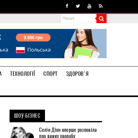
А
ТЕХНОЛОГІЇ
СПОРТ
ЗДОРОВ'Я
ШОУ-БІЗНЕС
Селін Діон вперше розповіла
про важку хворобу