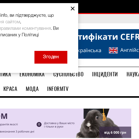
×
nfo, ви підтверджуєте, що
bal Teacher Prize-2026
ня сайтом
,
правилами коментування
. Ви
описаних у Політиці
Згоден
ТИКА
ЕКОНОМІКА
СУСПІЛЬСТВО
ІНЦИДЕНТИ
НАУК
КРАСА
МОДА
INFORMTV