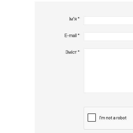
Ім’я *
E-mail *
Зміст *