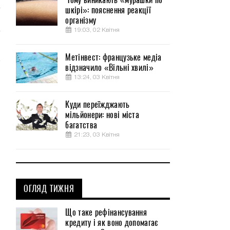
шкірі»: пояснення реакції
організму
19:03, 02 Квітня
Метінвест: французьке медіа
відзначило «Вільні хвилі»
13:24, 03 Квітня
Куди переїжджають
мільйонери: нові міста
багатства
21:23, 03 Квітня
ОГЛЯД ТИЖНЯ
Що таке рефінансування
кредиту і як воно допомагає