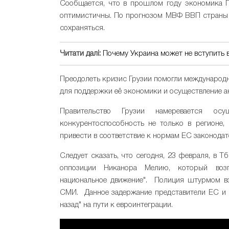
Сообщается, что в прошлом году экономика Г
оптимистичны. По прогнозом МВФ ВВП страны в
сохраняться.
Читати далі:
Почему Украина может не вступить 
Преодолеть кризис Грузии помогли международн
для поддержки её экономики и осуществление 
Правительство Грузии намеревается ос
конкурентоспособность не только в регионе,
привести в соответствие к нормам ЕС законода
Следует сказать, что сегодня, 23 февраля, в 
оппозиции Никанора Мелию, который воз
национальное движение". Полиция штурмом вз
СМИ. Данное задержание представители ЕС и 
назад" на пути к евроинтеграции.