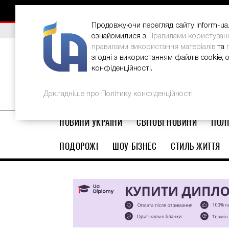
НОВИНИ
РЕКЛАМА
INFORM-UA
КОНТАКТИ
Продовжуючи перегляд сайту inform-ua.i
ВИБІР РЕДАКЦІЇ
В Україні стартував ювілейний Glo
ознайомилися з
Правилами користуван
правилами використання матеріалів
та
згодні з використанням файлів cookie, 
конфіденційності.
Докладніше про Політику конфіденційності
НОВИНИ УКРАЇНИ
СВІТОВІ НОВИНИ
ПОЛІ
ПОДОРОЖІ
ШОУ-БІЗНЕС
СТИЛЬ ЖИТТЯ