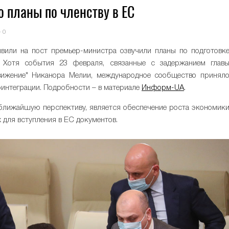
о планы по членству в ЕС
0
вили на пост премьер-министра озвучили планы по подготовк
 Хотя события 23 февраля, связанные с задержанием глав
вижение" Никанора Мелии, международное сообщество принял
роинтеграции. Подробности – в материале
Информ-UA
.
 ближайшую перспективу, является обеспечение роста экономик
 для вступления в ЕС документов.