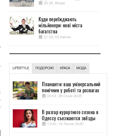
–
20:25, Вчора
т
Куди переїжджають
мільйонери: нові міста
багатства
21:23, 03 Квітня
в
ё
LIFESTYLE
ПОДОРОЖІ
КРАСА
МОДА
я
Планшети: ваш універсальний
помічник у роботі та розвагах
е
00:53, 29 Січня 2025
е
е
В разгар курортного сезона в
м
Одессу съезжаются звёзды
12:40, 19 Липня 2020