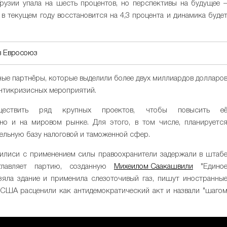
рузии упала на шесть процентов, но перспективы на будущее 
 текущем году восстановится на 4,3 процента и динамика буде
в Евросоюз
ые партнёры, которые выделили более двух миллиардов долларо
антикризисных мероприятий.
уществить ряд крупных проектов, чтобы повысить е
 но и на мировом рынке. Для этого, в том числе, планируетс
тельную базу налоговой и таможенной сфер.
Тбилиси с применением силы правоохранители задержали в штаб
главляет партию, созданную
Михеилом Саакашвили
"Едино
яла здание и применила слезоточивый газ, пишут иностранны
США расценили как антидемократический акт и назвали "шаго