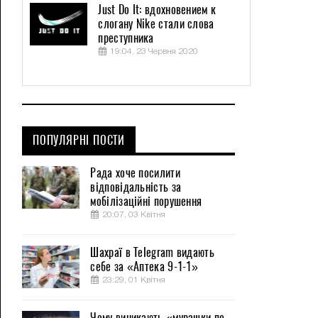
Just Do It: вдохновением к
слогану Nike стали слова
преступника
19:04, 23 Червня 2020
ПОПУЛЯРНІ ПОСТИ
Рада хоче посилити
відповідальність за
мобілізаційні порушення
20:07, 03 Квітня
Шахраї в Telegram видають
себе за «Аптека 9-1-1»
23:29, 01 Квітня
Чому виникають «мурашки по