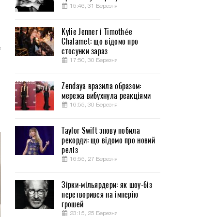
15:46, 31 Березня
Kylie Jenner і Timothée
Chalamet: що відомо про
е
стосунки зараз
ы
17:50, 30 Березня
о
Zendaya вразила образом:
мережа вибухнула реакціями
и
16:55, 30 Березня
Taylor Swift знову побила
рекорди: що відомо про новий
реліз
16:55, 27 Березня
Зірки-мільярдери: як шоу-біз
перетворився на імперію
грошей
23:15, 25 Березня