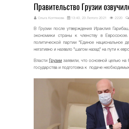
Правительство Грузии озвучил
Ольга Коптякова
13:40, 23 Лютого 2021
2220
В Грузии после утверждения Ираклия Гарибаш
экономики страны к членству в Евросоюзе.
политической партии "Единое национальное д
негативно и назвало "шагом назад" на пути к ев
Власти
Грузии
заявили, что основной целью на
государства и подготовка к подаче необходимых