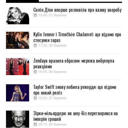
Селін Діон вперше розповіла про важку хворобу
15:46, 31 Березня
Kylie Jenner і Timothée Chalamet: що відомо про
стосунки зараз
17:50, 30 Березня
Zendaya вразила образом: мережа вибухнула
реакціями
16:55, 30 Березня
Taylor Swift знову побила рекорди: що відомо
про новий реліз
16:55, 27 Березня
Зірки-мільярдери: як шоу-біз перетворився на
імперію грошей
23:15, 25 Березня