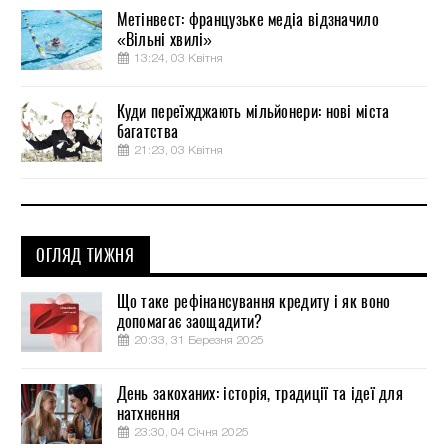
Метінвест: французьке медіа відзначило
«Вільні хвилі»
13:24, 03 Квітня
Куди переїжджають мільйонери: нові міста
багатства
21:23, 03 Квітня
ОГЛЯД ТИЖНЯ
Що таке рефінансування кредиту і як воно
допомагає заощадити?
20:33, 31 Березня 2025
День закоханих: історія, традиції та ідеї для
натхнення
23:30, 04 Січня 2025