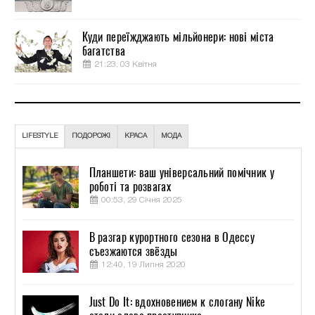
Куди переїжджають мільйонери: нові міста
багатства
21:23, 03 Квітня
LIFESTYLE
ПОДОРОЖІ
КРАСА
МОДА
Планшети: ваш універсальний помічник у
роботі та розвагах
00:53, 29 Січня 2025
В разгар курортного сезона в Одессу
съезжаются звёзды
12:40, 19 Липня 2020
Just Do It: вдохновением к слогану Nike