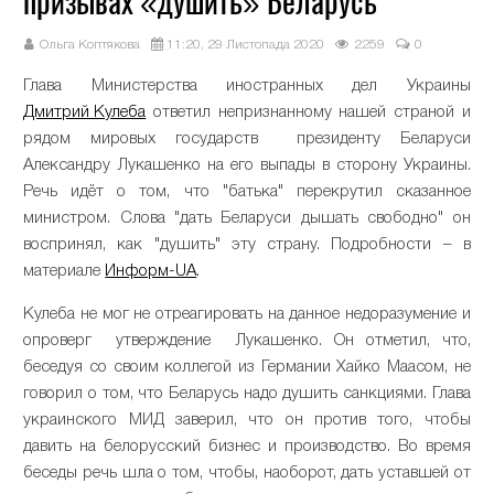
призывах «душить» Беларусь
Ольга Коптякова
11:20, 29 Листопада 2020
2259
0
Глава Министерства иностранных дел Украины
Дмитрий Кулеба
ответил непризнанному нашей страной и
рядом мировых государств президенту Беларуси
Александру Лукашенко на его выпады в сторону Украины.
Речь идёт о том, что "батька" перекрутил сказанное
министром. Слова "дать Беларуси дышать свободно" он
воспринял, как "душить" эту страну. Подробности – в
материале
Информ-UA
.
Кулеба не мог не отреагировать на данное недоразумение и
опроверг утверждение Лукашенко. Он отметил, что,
беседуя со своим коллегой из Германии Хайко Маасом, не
говорил о том, что Беларусь надо душить санкциями. Глава
украинского МИД заверил, что он против того, чтобы
давить на белорусский бизнес и производство. Во время
беседы речь шла о том, чтобы, наоборот, дать уставшей от