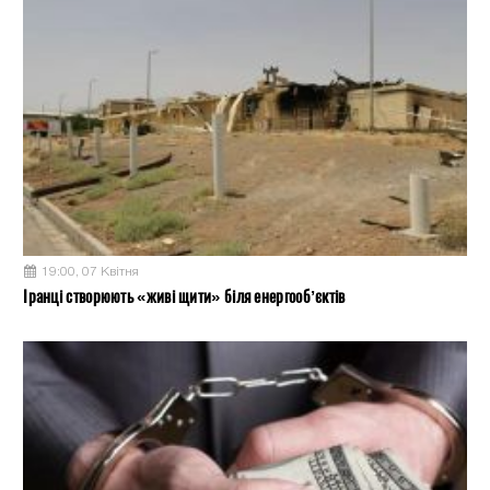
19:00, 07 Квітня
Іранці створюють «живі щити» біля енергооб’єктів