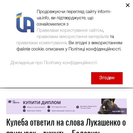
×
НОВИНИ
РЕКЛАМА
INFORM-UA
КОНТАКТИ
Продовжуючи перегляд сайту inform-
ua.info, ви підтверджуєте, що
ознайомилися з
Правилами користування сайтом
,
правилами використання матеріалів
та
правилами коментування
. Ви згодні з використанням
файлів cookie, описаних у Політиці конфіденційності.
Докладніше про Політику конфіденційності
Згоден
Кулеба ответил на слова Лукашенко о