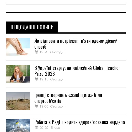
НЕЩОДАВНІ НОВИНИ
Як відновити потріскані п’яти вдома: дієвий
спосіб
19:20, Сьогодні
В Україні стартував ювілейний Global Teacher
Prize-2026
19:15, Сьогодні
Іранці створюють «живі щити» біля
енергооб’єктів
19:00, Сьогодні
Робота в Раді шкодить здоров’ю: заява нардепа
20:25, Вчора