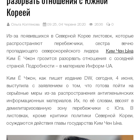
разорвать отношения с Южной
Кореей
Ольга Коптякова
09:25, 04 Червня 2020
2636
0
Из-за появившихся в Северной Корее листовок, которые
распространяют перебежчики, сестра вечно
пропадающего северокорейского лидера
Ким Чен Ына
Ким Ё Чжон грозится разорвать отношения с соседней
страной. Подробности – в материале Информ-UA.
Ким Ё Чжон, как пишет издание DW, сегодня, 4 июня,
выступила с заявлением о том, что готова пойти на
серьёзные меры из-за распространения антипхеньянских
информационных материалов. Их, по её словам, ввозят в
демилитаризованную зону перебежчики с Юга. В
листовках, кроме критики политики Северной Кореи,
осуждаются действия главы государства Ким Чен Ына.