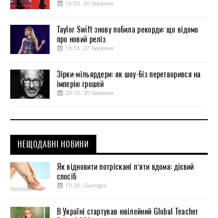
16:55, 30 Березня
Taylor Swift знову побила рекорди: що відомо
про новий реліз
16:55, 27 Березня
Зірки-мільярдери: як шоу-біз перетворився на
імперію грошей
23:15, 25 Березня
НЕЩОДАВНІ НОВИНИ
Як відновити потріскані п’яти вдома: дієвий
спосіб
19:20, Сьогодні
В Україні стартував ювілейний Global Teacher