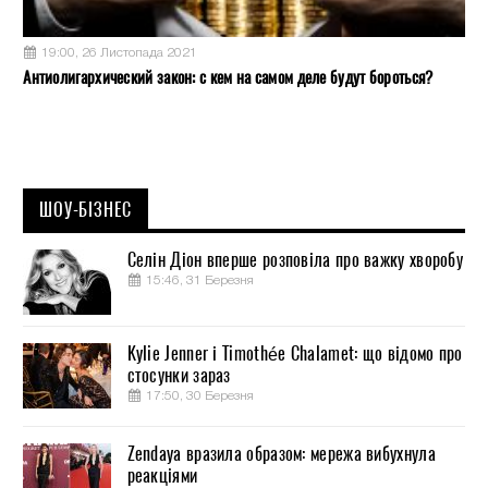
19:00, 26 Листопада 2021
Антиолигархический закон: с кем на самом деле будут бороться?
ШОУ-БІЗНЕС
Селін Діон вперше розповіла про важку хворобу
15:46, 31 Березня
Kylie Jenner і Timothée Chalamet: що відомо про
стосунки зараз
17:50, 30 Березня
Zendaya вразила образом: мережа вибухнула
реакціями