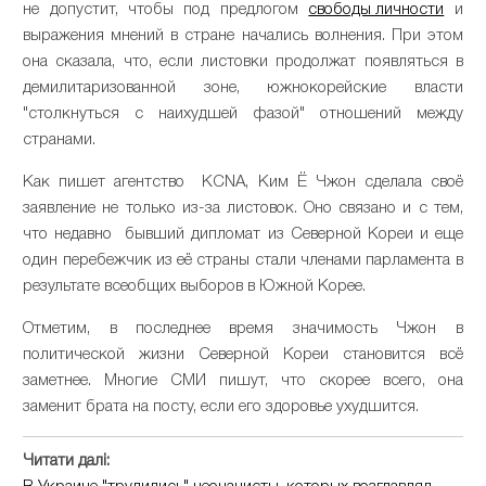
не допустит, чтобы под предлогом
свободы личности
и
выражения мнений в стране начались волнения. При этом
она сказала, что, если листовки продолжат появляться в
демилитаризованной зоне, южнокорейские власти
"столкнуться с наихудшей фазой" отношений между
странами.
Как пишет агентство KCNA, Ким Ё Чжон сделала своё
заявление не только из-за листовок. Оно связано и с тем,
что недавно бывший дипломат из Северной Кореи и еще
один перебежчик из её страны стали членами парламента в
результате всеобщих выборов в Южной Корее.
Отметим, в последнее время значимость Чжон в
политической жизни Северной Кореи становится всё
заметнее. Многие СМИ пишут, что скорее всего, она
заменит брата на посту, если его здоровье ухудшится.
Читати далі: