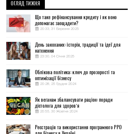
ОГЛЯД ТИЖНЯ
Що таке рефінансування кредиту і як воно
допомагає заощадити?
20:33, 31 Березня 2025
День закоханих: історія, традиції та ідеї для
натхнення
23:30, 04 Січня 2025
Облікова політика: ключ до прозорості та
оптимізації бізнесу
20:28, 25 Грудня 2024
Як веганам збалансувати раціон: поради
дієтолога для здоров’я
20:55, 30 Жовтня 2024
Реєстрація та використання програмного РРО
для бізнесу в Україні