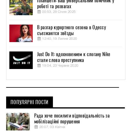
Планшети: ваш універсальний помічник у
роботі та розвагах
00:53, 29 Січня 2025
В разгар курортного сезона в Одессу
съезжаются звёзды
12:40, 19 Липня 2020
Just Do It: вдохновением к слогану Nike
стали слова преступника
19:04, 23 Червня 2020
ПОПУЛЯРНІ ПОСТИ
Рада хоче посилити відповідальність за
мобілізаційні порушення
20:07, 03 Квітня