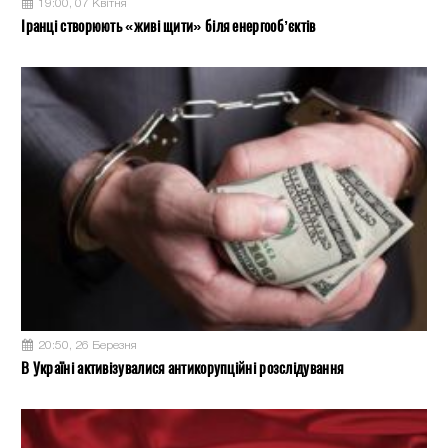
19:00, 07 Квітня
Іранці створюють «живі щити» біля енергооб’єктів
20:50, 26 Березня
В Україні активізувалися антикорупційні розслідування