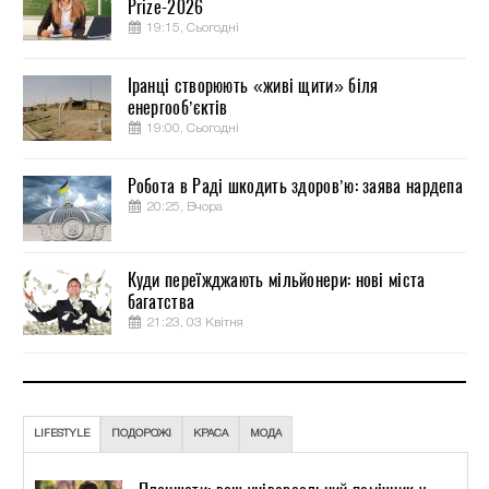
Prize-2026
19:15, Сьогодні
Іранці створюють «живі щити» біля
енергооб’єктів
19:00, Сьогодні
Робота в Раді шкодить здоров’ю: заява нардепа
20:25, Вчора
Куди переїжджають мільйонери: нові міста
багатства
21:23, 03 Квітня
LIFESTYLE
ПОДОРОЖІ
КРАСА
МОДА