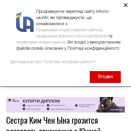
×
НОВИНИ
РЕКЛАМА
INFORM-UA
КОНТАКТИ
Продовжуючи перегляд сайту inform-
ua.info, ви підтверджуєте, що
ознайомилися з
Правилами користування сайтом
,
правилами використання матеріалів
та
правилами коментування
. Ви згодні з використанням
файлів cookie, описаних у Політиці конфіденційності.
Докладніше про Політику конфіденційності
Згоден
Сестра Ким Чен Ына грозится