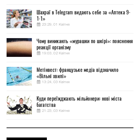
Шахраї в Telegram видають себе за «Аптека 9-
1-1»
23:29, 01 Квітня
Чому виникають «мурашки по шкірі»: пояснення
реакції організму
19:03, 02 Квітня
Метінвест: французьке медіа відзначило
«Вільні хвилі»
13:24, 03 Квітня
Куди переїжджають мільйонери: нові міста
багатства
21:23, 03 Квітня