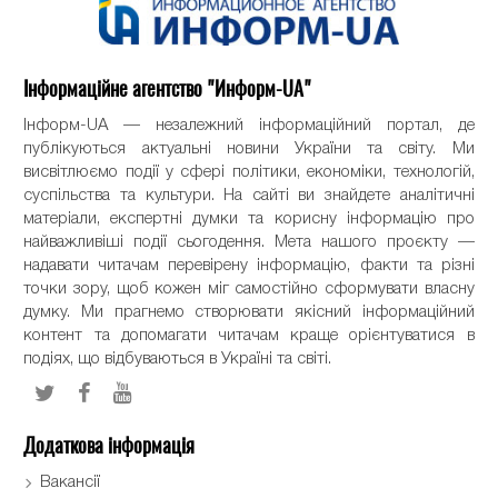
Інформаційне агентство "Информ-UA"
Інформ-UA — незалежний інформаційний портал, де
публікуються актуальні новини України та світу. Ми
висвітлюємо події у сфері політики, економіки, технологій,
суспільства та культури. На сайті ви знайдете аналітичні
матеріали, експертні думки та корисну інформацію про
найважливіші події сьогодення. Мета нашого проєкту —
надавати читачам перевірену інформацію, факти та різні
точки зору, щоб кожен міг самостійно сформувати власну
думку. Ми прагнемо створювати якісний інформаційний
контент та допомагати читачам краще орієнтуватися в
подіях, що відбуваються в Україні та світі.
Додаткова інформація
Вакансії