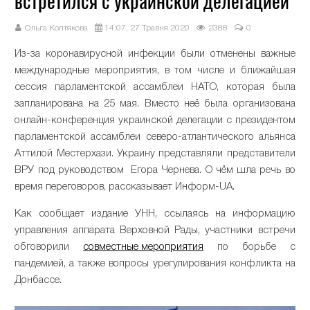
встретился с украинской делегацией
Ольга Коптякова
14:07, 27 Травня 2020
2388
0
Из-за коронавирусной инфекции были отменены важные
международные мероприятия, в том числе и ближайшая
сессия парламентской ассамблеи НАТО, которая была
запланирована на 25 мая. Вместо неё была организована
онлайн-конференция украинской делегации с президентом
парламентской ассамблеи северо-атлантического альянса
Аттилой Местерхази. Украину представляли представители
ВРУ под руководством Егора Чернева. О чём шла речь во
время переговоров, рассказывает Информ-UA.
Как сообщает издание УНН, ссылаясь на информацию
управления аппарата Верховной Рады, участники встречи
обговорили
совместные мероприятия
по борьбе с
пандемией, а также вопросы урегулирования конфликта на
Донбассе.