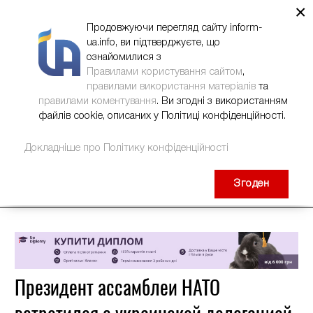
×
НОВИНИ
РЕКЛАМА
INFORM-UA
КОНТАКТИ
Продовжуючи перегляд сайту inform-
ua.info, ви підтверджуєте, що
ознайомилися з
Правилами користування сайтом
,
правилами використання матеріалів
та
правилами коментування
. Ви згодні з використанням
файлів cookie, описаних у Політиці конфіденційності.
Докладніше про Політику конфіденційності
Згоден
Президент ассамблеи НАТО