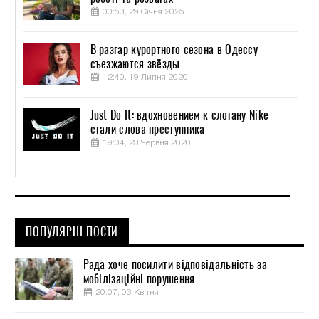
00:53, 29 Січня 2025
В разгар курортного сезона в Одессу
съезжаются звёзды
12:40, 19 Липня 2020
Just Do It: вдохновением к слогану Nike
стали слова преступника
19:04, 23 Червня 2020
ПОПУЛЯРНІ ПОСТИ
Рада хоче посилити відповідальність за
мобілізаційні порушення
20:07, 03 Квітня