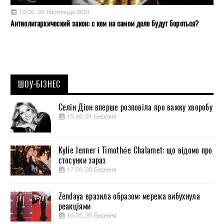
19:00, 26 Листопада 2021
Антиолигархический закон: с кем на самом деле будут бороться?
ШОУ-БІЗНЕС
Селін Діон вперше розповіла про важку хворобу
15:46, 31 Березня
Kylie Jenner і Timothée Chalamet: що відомо про
стосунки зараз
17:50, 30 Березня
Zendaya вразила образом: мережа вибухнула
реакціями
16:55, 30 Березня