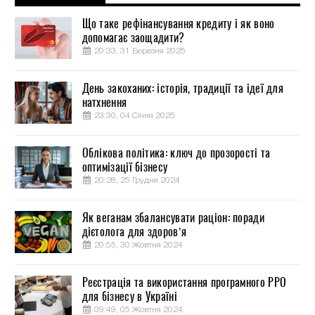
Що таке рефінансування кредиту і як воно
допомагає заощадити?
20:33, 31 Березня 2025
День закоханих: історія, традиції та ідеї для
натхнення
23:30, 04 Січня 2025
Облікова політика: ключ до прозорості та
оптимізації бізнесу
20:28, 25 Грудня 2024
Як веганам збалансувати раціон: поради
дієтолога для здоров’я
20:55, 30 Жовтня 2024
Реєстрація та використання програмного РРО
для бізнесу в Україні
09:49, 05 Жовтня 2024