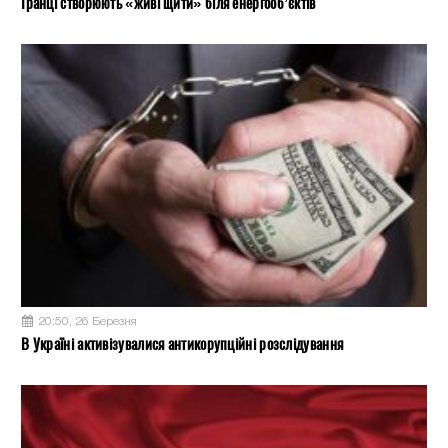
Іранці створюють «живі щити» біля енергооб’єктів
20:50, 26 Березня
В Україні активізувалися антикорупційні розслідування