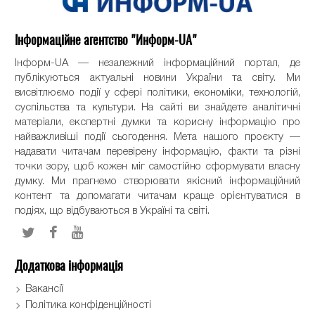
Інформаційне агентство "Информ-UA"
Інформ-UA — незалежний інформаційний портал, де
публікуються актуальні новини України та світу. Ми
висвітлюємо події у сфері політики, економіки, технологій,
суспільства та культури. На сайті ви знайдете аналітичні
матеріали, експертні думки та корисну інформацію про
найважливіші події сьогодення. Мета нашого проєкту —
надавати читачам перевірену інформацію, факти та різні
точки зору, щоб кожен міг самостійно сформувати власну
думку. Ми прагнемо створювати якісний інформаційний
контент та допомагати читачам краще орієнтуватися в
подіях, що відбуваються в Україні та світі.
Додаткова інформація
Вакансії
Політика конфіденційності