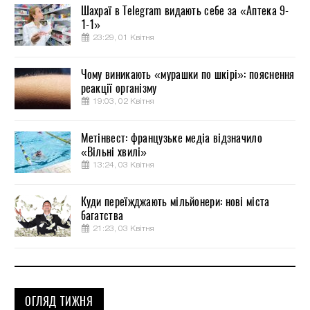
Шахраї в Telegram видають себе за «Аптека 9-
1-1»
23:29, 01 Квітня
Чому виникають «мурашки по шкірі»: пояснення
реакції організму
19:03, 02 Квітня
Метінвест: французьке медіа відзначило
«Вільні хвилі»
13:24, 03 Квітня
Куди переїжджають мільйонери: нові міста
багатства
21:23, 03 Квітня
ОГЛЯД ТИЖНЯ