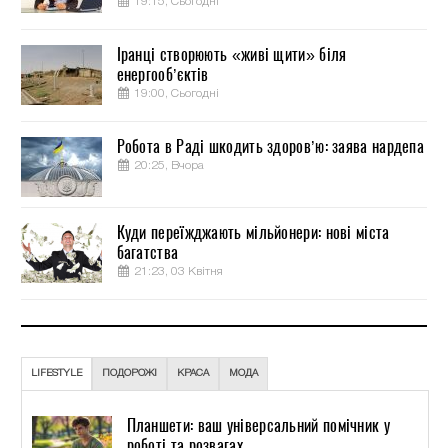
19:15, Сьогодні
Іранці створюють «живі щити» біля
енергооб’єктів
19:00, Сьогодні
Робота в Раді шкодить здоров’ю: заява нардепа
20:25, Вчора
Куди переїжджають мільйонери: нові міста
багатства
21:23, 03 Квітня
LIFESTYLE
ПОДОРОЖІ
КРАСА
МОДА
Планшети: ваш універсальний помічник у
роботі та розвагах