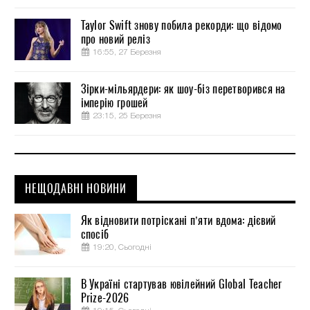
Taylor Swift знову побила рекорди: що відомо
про новий реліз
16:55, 27 Березня
Зірки-мільярдери: як шоу-біз перетворився на
імперію грошей
23:15, 25 Березня
НЕЩОДАВНІ НОВИНИ
Як відновити потріскані п’яти вдома: дієвий
спосіб
19:20, Сьогодні
В Україні стартував ювілейний Global Teacher
Prize-2026